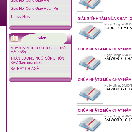
Giáo Hội Công Giáo VN
Giáo Hội Công Giáo Hoàn Vũ
Tin tức khác
GIẢNG TĨNH TÂM MÙA CHAY - 
Ngày đăng: 20/03/2
AUDIO - CHA DA
Sách
NHÂN BẢN THEO KI-TÔ GIÁO (bản
CHÚA NHẬT 4 MÙA CHAY NĂM
mới nhất)
Ngày đăng: 13/03/2
THẦN LƯƠNG NUÔI SỐNG HỒN
BÀI WORD - CHA
XÁC (bản mới nhất)
BÀI HAY CHIA SẺ
CHÚA NHẬT 3 MÙA CHAY NĂM
Ngày đăng: 04/03/2
BÀI WORD - CHA
CHÚA NHẬT 2 MÙA CHAY NĂM
Ngày đăng: 28/02/2
BÀI WORD - CHA