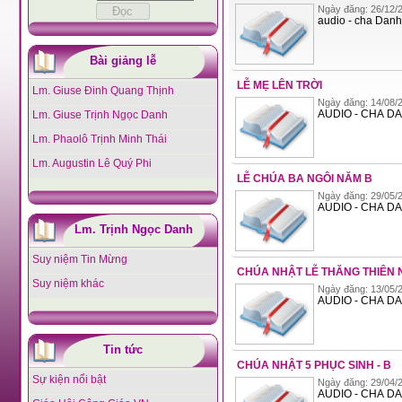
Ngày đăng: 26/12/2
audio - cha Danh.
Bài giảng lễ
LỄ MẸ LÊN TRỜI
Lm. Giuse Đinh Quang Thịnh
Ngày đăng: 14/08/2
AUDIO - CHA DA
Lm. Giuse Trịnh Ngọc Danh
Lm. Phaolô Trịnh Minh Thái
Lm. Augustin Lê Quý Phi
LỄ CHÚA BA NGÔI NĂM B
Ngày đăng: 29/05/2
AUDIO - CHA DA
Lm. Trịnh Ngọc Danh
Suy niệm Tin Mừng
CHÚA NHẬT LỄ THĂNG THIÊN 
Suy niệm khác
Ngày đăng: 13/05/2
AUDIO - CHA DA
Tin tức
CHÚA NHẬT 5 PHỤC SINH - B
Sự kiện nổi bật
Ngày đăng: 29/04/2
AUDIO - CHA DA