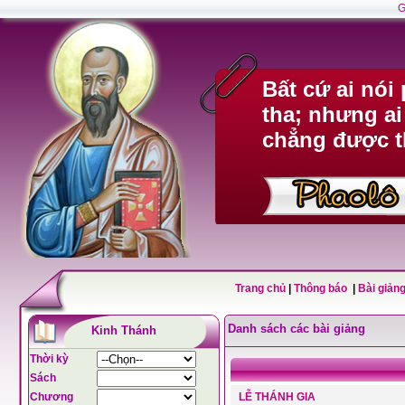
G
Bất cứ ai nó
tha; nhưng ai
chẳng được t
Trang chủ
|
Thông báo
|
Bài giảng
Danh sách các bài giảng
Kinh Thánh
Thời kỳ
Sách
Chương
LỄ THÁNH GIA