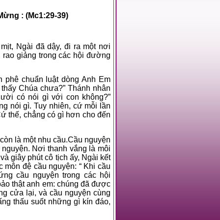
n Mừng :
(Mc1:29-39)
mịt, Ngài đã dậy, đi ra một nơi
 rao giảng trong các hội đường
n phê chuẩn luật dòng Anh Em
ờ thấy Chúa chưa?” Thánh nhân
gười có nói gì với con không?”
g nói gì. Tuy nhiên, cứ mỗi lần
ứ thế, chẳng có gì hơn cho đến
 còn là một nhu cầu.Cầu nguyện
 nguyện. Nơi thanh vắng là môi
à giây phút cô tịch ấy, Ngài kết
c môn đệ cầu nguyện: “ Khi cầu
ứng cầu nguyện trong các hội
bảo thật anh em: chúng đã được
ng cửa lại, và cầu nguyện cùng
ng thấu suốt những gì kín đáo,