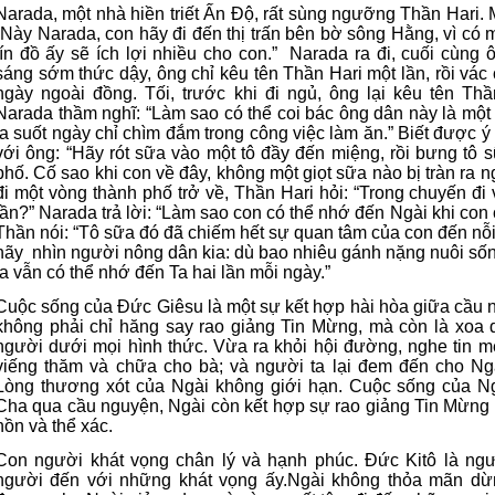
Narada, một nhà hiền triết Ấn Độ, rất sùng ngưỡng Thần Hari. 
“Này Narada, con hãy đi đến thị trấn bên bờ sông Hằng, vì có m
tín đồ ấy sẽ ích lợi nhiều cho con.” Narada ra đi, cuối cùng
sáng sớm thức dậy, ông chỉ kêu tên Thần Hari một lần, rồi vác 
ngày ngoài đồng. Tối, trước khi đi ngủ, ông lại kêu tên Th
Narada thầm nghĩ: “Làm sao có thể coi bác ông dân này là một
ta suốt ngày chỉ chìm đắm trong công việc làm ăn.” Biết được ý
với ông: “Hãy rót sữa vào một tô đầy đến miệng, rồi bưng tô 
phố. Cố sao khi con về đây, không một giọt sữa nào bị tràn ra ng
đi một vòng thành phố trở về, Thần Hari hỏi: “Trong chuyến đi
lần?” Narada trả lời: “Làm sao con có thể nhớ đến Ngài khi con
Thần nói: “Tô sữa đó đã chiếm hết sự quan tâm của con đến nỗ
hãy nhìn người nông dân kia: dù bao nhiêu gánh nặng nuôi sống
ta vẫn có thể nhớ đến Ta hai lần mỗi ngày.”
Cuộc sống của Đức Giêsu là một sự kết hợp hài hòa giữa cầu 
không phải chỉ hăng say rao giảng Tin Mừng, mà còn là xoa 
người dưới mọi hình thức. Vừa ra khỏi hội đường, nghe tin m
viếng thăm và chữa cho bà; và người ta lại đem đến cho Ng
Lòng thương xót của Ngài không giới hạn. Cuộc sống của N
Cha qua cầu nguyện, Ngài còn kết hợp sự rao giảng Tin Mừng v
hồn và thể xác.
Con người khát vọng chân lý và hạnh phúc. Đức Kitô là ng
người đến với những khát vọng ấy.Ngài không thỏa mãn dừn