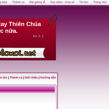
g báo
Thánh ca
Bài giảng lễ
Suy niệm - chia sẻ
Tin tức
Trang chủ
tay Thiên Chúa
c nữa.
Kn 3, 1
in tức
|
Thánh ca
|
Giới thiệu
|
Hướng dẫn