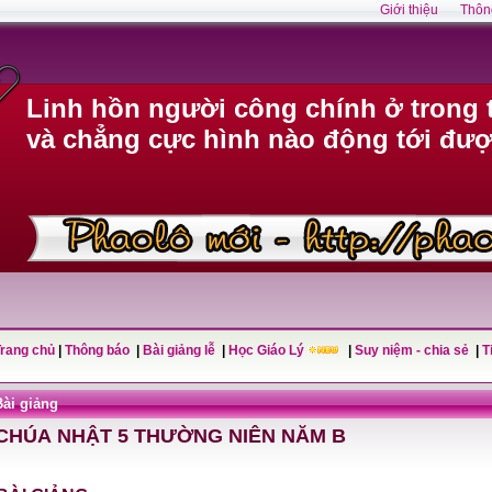
Giới thiệu
Thôn
Linh hồn người công chính ở trong 
và chẳng cực hình nào động tới đượ
Trang chủ
|
Thông báo
|
Bài giảng lễ
|
Học Giáo Lý
|
Suy niệm - chia sẻ
|
T
Bài giảng
CHÚA NHẬT 5 THƯỜNG NIÊN NĂM B