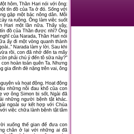
Một hôm, Thần Hari nói với ông:
ột tín đồ của Ta ở đó. Sống với
 ông gặp một bác nông dân. Mỗi
cày ra ruộng. Ông làm việc suốt
ần Hari một lần nữa. Thấy vậy,
 tín đồ của Thần được nhỉ? Ông
 nghĩ của Narada, Thần Hari nói
sữa ấy đi một vòng quanh thành
oài..” Narada làm y lời. Sau khi
 vừa rồi, con đã nhớ đến ta mấy
 còn phải chú ý đến tô sữa này?”
i con hoàn toàn quên Ta. Nhưng
 gia đình đè nặng trên vai, ông
nguyện và hoạt động. Hoạt động
dịu những nỗi đau khổ của con
ẹ vợ ông Simon bị sốt, Ngài đã
ài những người bệnh tật khác.
gài ngoài sự kết hợp với Chúa
ới việc chữa lành bệnh tật tâm
ười xuống thế gian để đưa con
g chân ở lại với những ai đã