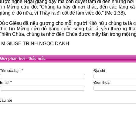
được nghe Ngài giảng dạy mà còn quyết tâm đi đến những nơ
Tin Mừng cứu độ: “Chúng ta hãy đi nơi khác,
đến các làng xã
giảng ở đó nữa, vì Thầy ra đi cốt để làm việc đó.”
(Mc 1:38).
Đức Giêsu đã nêu gương cho mỗi người Kitô hữu chúng ta là 
cho Tin Mừng cứu độ bằng cuộc sống bác ái yêu thương tha
Thiên Chúa, chúng ta nhớ đến Chúa được mấy lần trong một n
LM GIUSE TRỊNH NGỌC DANH
Gửi phản hồi - thắc mắc
Tên của bạn *
Địa chỉ
Email *
Điện thoại
Câu hỏi