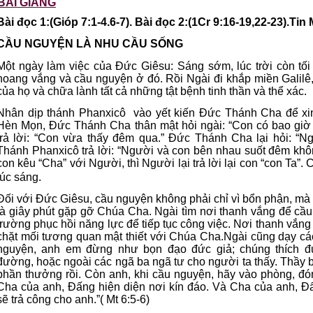
BÀI GIẢNG
Bài đọc 1:(Gióp 7:1-4.6-7). Bài đọc 2:(1Cr 9:16-19,22-23).Ti
CẦU NGUYỆN LÀ NHU CẦU SỐNG
Một ngày làm việc của Đức Giêsu: Sáng sớm, lúc trời còn tối 
hoang vắng và cầu nguyện ở đó. Rồi Ngài đi khắp miền Galilê,
của họ và chữa lành tất cả những tật bệnh tinh thần và thể xác.
Nhân dịp thánh Phanxicô vào yết kiến Đức Thánh Cha để xi
Hèn Mọn, Đức Thánh Cha thân mật hỏi ngài: “Con có bao gi
trả lời: “Con vừa thấy đêm qua.” Đức Thánh Cha lại hỏi: “N
Thánh Phanxicô trả lời: “Người và con bên nhau suốt đêm khôn
con kêu “Cha” với Người, thì Người lại trả lời lại con “con Ta”.
C
lúc sáng.
Đối với Đức Giêsu, cầu nguyện không phải chỉ vì bổn phận, mà
là giây phút gặp gỡ Chúa Cha. Ngài tìm nơi thanh vắng để cầu
trường phục hồi năng lực để tiếp tục công việc. Nơi thanh vắng v
chặt mối tương quan mật thiết với Chúa Cha.Ngài cũng dạy cá
nguyện, anh em đừng như bọn đạo đức giả; chúng thích đ
đường, hoặc ngoài các ngã ba ngã tư cho người ta thấy. Thầy 
phần thưởng rồi. Còn anh, khi cầu nguyện, hãy vào phòng, đó
Cha của anh, Đấng hiện diện nơi kín đáo. Và Cha của anh, Đấ
sẽ trả công cho anh.”( Mt 6:5-6)