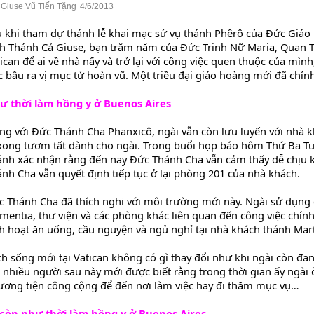
 Giuse Vũ Tiến Tặng
4/6/2013
u khi tham dự thánh lễ khai mạc sứ vụ thánh Phêrô của Đức Giá
h Thánh Cả Giuse, bạn trăm năm của Đức Trinh Nữ Maria, Quan Th
ican để ai về nhà nấy và trở lại với công việc quen thuộc của mì
c bầu ra vị mục tử hoàn vũ. Một triều đại giáo hoàng mới đã chí
ư thời làm hồng y ở Buenos Aires
ng với Đức Thánh Cha Phanxicô, ngài vẫn còn lưu luyến với nhà 
 xong tươm tất dành cho ngài. Trong buổi họp báo hôm Thứ Ba T
nh xác nhận rằng đến nay Đức Thánh Cha vẫn cảm thấy dễ chịu khi
nh Cha vẫn quyết định tiếp tục ở lại phòng 201 của nhà khách.
 Thánh Cha đã thích nghi với môi trường mới này. Ngài sử dụng 
mentia, thư viện và các phòng khác liên quan đến công việc chính
h hoạt ăn uống, cầu nguyện và ngủ nghỉ tại nhà khách thánh Mar
h sống mới tại Vatican không có gì thay đổi như khi ngài còn đa
 nhiều người sau này mới được biết rằng trong thời gian ấy ngài
ương tiện công cộng để đến nơi làm việc hay đi thăm mục vụ…
 còn như thời làm hồng y ở Buenos Aires