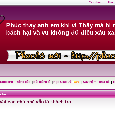
Giới thiệu
Thôn
Phúc thay anh em khi vì Thầy mà bị n
bách hại và vu khống đủ điều xấu xa
Trang chủ
|
Thông báo
|
Bài giảng lễ
|
Học Giáo Lý
|
Suy niệm - chia sẻ
|
T
n tức
Vatican chủ nhà vẫn là khách trọ