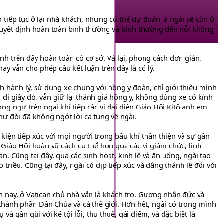
tiếp tục ở lại nhà khách, nhưng có thể dự đoán là ngài sẽ còn ở
 quyết định hoàn toàn bình thường và bình thường đến nỗi không
nh trên đây hoàn toàn có cơ sở. Vả lại, phong cách đơn giản,
ay vẫn cho phép câu kết luận trên đây là có lý.
ch hành lý, sử dụng xe chung với hồng y đoàn, chỉ giới thiệu mình
i giầy đỏ, vẫn giữ lại thánh giá hồng y, không dùng xe có kính
ng ngự trên ngai khi tiếp các vị đại diện Giáo Hội Kitô anh em…
hư đời đã không ngớt lời ca tụng về ngài.
kiện tiếp xúc với mọi người trong bầu khí thân thiện và sự gần
h Giáo Hội hoàn vũ cách cụ thể hơn qua các vị giám chức, linh
an. Cũng tại đây, qua các sinh hoạt, kinh lễ và ăn uống, ngài tạo
triều. Cũng tại đây, ngài có dịp tiếp xúc và dâng thánh lễ đối với
ện nay, ở Vatican chủ nhà vẫn là khách trọ. Gương nhân đức và
ành phần Dân Chúa và cả thế giới. Hơn hết, ngài có trong mình
 gần gũi với kẻ tội lỗi, thu thuế, gái điếm, và đặc biệt là