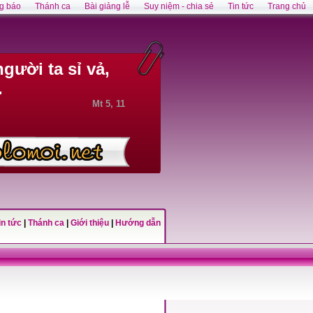
g báo
Thánh ca
Bài giảng lễ
Suy niệm - chia sẻ
Tin tức
Trang chủ
gười ta sỉ vả,
.
Mt 5, 11
in tức
|
Thánh ca
|
Giới thiệu
|
Hướng dẫn