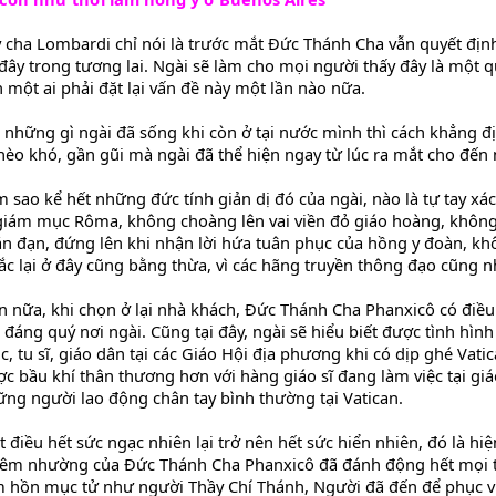
 cha Lombardi chỉ nói là trước mắt Đức Thánh Cha vẫn quyết định 
 đây trong tương lai. Ngài sẽ làm cho mọi người thấy đây là một
 một ai phải đặt lại vấn đề này một lần nào nữa.
 những gì ngài đã sống khi còn ở tại nước mình thì cách khẳng đị
èo khó, gần gũi mà ngài đã thể hiện ngay từ lúc ra mắt cho đến n
 sao kể hết những đức tính giản dị đó của ngài, nào là tự tay xá
giám mục Rôma, không choàng lên vai viền đỏ giáo hoàng, không đ
n đạn, đứng lên khi nhận lời hứa tuân phục của hồng y đoàn, khô
c lại ở đây cũng bằng thừa, vì các hãng truyền thông đạo cũng n
 nữa, khi chọn ở lại nhà khách, Đức Thánh Cha Phanxicô có điều 
 đáng quý nơi ngài. Cũng tại đây, ngài sẽ hiểu biết được tình hìn
, tu sĩ, giáo dân tại các Giáo Hội địa phương khi có dịp ghé Vatic
c bầu khí thân thương hơn với hàng giáo sĩ đang làm việc tại giáo 
ng người lao động chân tay bình thường tại Vatican.
 điều hết sức ngạc nhiên lại trở nên hết sức hiển nhiên, đó là hi
iêm nhường của Đức Thánh Cha Phanxicô đã đánh động hết mọi th
 hồn mục tử như người Thầy Chí Thánh, Người đã đến để phục vụ và