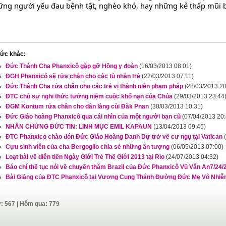
ng người yếu đau bệnh tật, nghèo khó, hay những kẻ thấp mũi bé 
tức khác:
Đức Thánh Cha Phanxicô gặp gỡ Hồng y đoàn
(16/03/2013 08:01)
ĐGH Phanxicô sẽ rửa chân cho các tù nhân trẻ
(22/03/2013 07:11)
Đức Thánh Cha rửa chân cho các trẻ vị thành niên phạm pháp
(28/03/2013 20
ĐTC chủ sự nghi thức tưởng niệm cuộc khổ nạn của Chúa
(29/03/2013 23:44
ĐGM Kontum rửa chân cho dân làng cùi Đăk Pnan
(30/03/2013 10:31)
Đức Giáo hoàng Phanxicô qua cái nhìn của một người bạn cũ
(07/04/2013 20:
NHÂN CHỨNG ĐỨC TIN: LINH MỤC EMIL KAPAUN
(13/04/2013 09:45)
ĐTC Phanxico chào đón Đức Giáo Hoàng Danh Dự trở về cư ngụ tại Vatican
Cựu sinh viên của cha Bergoglio chia sẻ những ấn tượng
(06/05/2013 07:00)
Loạt bài về diễn tiến Ngày Giới Trẻ Thế Giới 2013 tại Rio
(24/07/2013 04:32)
Báo chí thế tục nói về chuyến thăm Brazil của Đức Phanxicô Vũ Văn An7/24/
Bài Giảng của ĐTC Phanxicô tại Vương Cung Thánh Đường Đức Mẹ Vô Nhi
y: 567 | Hôm qua: 779