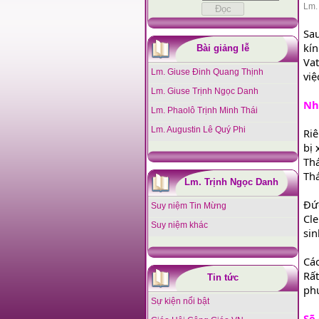
Lm.
Sa
kín
Bài giảng lễ
Vat
Lm. Giuse Đinh Quang Thịnh
việ
Lm. Giuse Trịnh Ngọc Danh
Nh
Lm. Phaolô Trịnh Minh Thái
Lm. Augustin Lê Quý Phi
Riê
bị
Thá
Thá
Lm. Trịnh Ngọc Danh
Đức
Suy niệm Tin Mừng
Cle
Suy niệm khác
sin
Các
Rất
Tin tức
ph
Sự kiện nổi bật
Sẽ