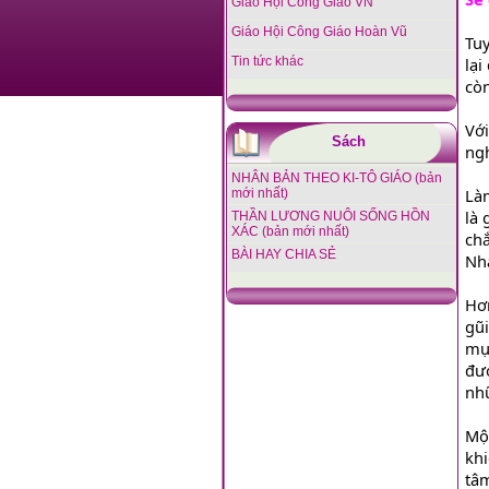
Giáo Hội Công Giáo VN
Giáo Hội Công Giáo Hoàn Vũ
Tuy
Tin tức khác
lại
còn
Với
Sách
ngh
NHÂN BẢN THEO KI-TÔ GIÁO (bản
Làm
mới nhất)
là 
THẦN LƯƠNG NUÔI SỐNG HỒN
XÁC (bản mới nhất)
chắ
BÀI HAY CHIA SẺ
Nhắ
Hơn
gũi
mục
đượ
nhữ
Một
kh
tâm