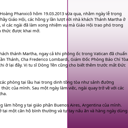
o Hoàng Phanxicô hôm 19.03.2013 vừa qua, nhằm ngày lễ trọng
ầy Giáo Hội, các hồng y lần lượt rời nhà khách Thánh Martha ở
nh, vì các ngài đã làm xong nhiệm vụ mà Giáo Hội trao phó trong
nh thức được khai mở.
khách thánh Martha, ngay cả khi phòng ốc trong Vatican đã chuẩn
uần Thánh, Cha Frederico Lombardi, Giám Đốc Phòng Báo Chí Tò
 ở lại đây. Vị tu sĩ Dòng Tên cũng cho biết thêm trước mắt Đức
các phòng tại lầu hai trong dinh tông tòa như sảnh đường
 thức của mình. Sau một ngày làm việc, ngài quay trở về với các
tha.
ng làm hồng y tại giáo phận Buenos Aires, Argentina của mình.
 ở tại một căn hộ bình thường và tự tay nấu ăn và hàng ngày dùng