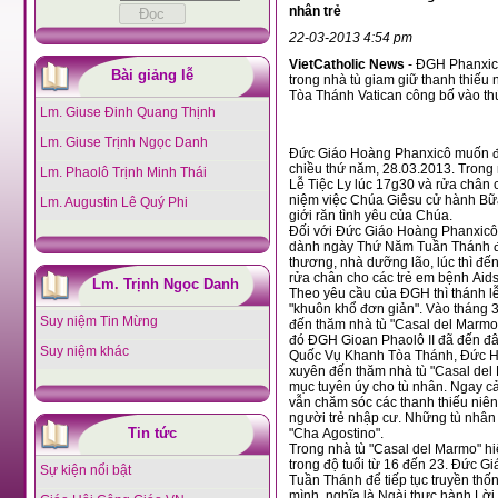
nhân trẻ
22-03-2013 4:54 pm
VietCatholic News
- ĐGH Phanxic
Bài giảng lễ
trong nhà tù giam giữ thanh thiếu niên "Casal del Marmo" tại Rôma. Tin này đã được
Tòa Thánh Vatican công
Lm. Giuse Đinh Quang Thịnh
Lm. Giuse Trịnh Ngọc Danh
Đức Giáo Hoàng Phanxicô muốn đến thăm nhà tù giam giữ
chiều thứ năm, 28.03.2013. Trong nhà tù "Casal del Marmo" ĐGH sẽ 
Lm. Phaolô Trịnh Minh Thái
Lễ Tiệc Ly lúc 17g30 và rửa chân cho 12 tù nhân trẻ tuổi từ 16 đến 23, để tưởng
niệm việc Chúa Giêsu cử hành Bữa Tiệc Ly với 12 môn đệ của Ngài và thực hành
Lm. Augustin Lê Quý Phi
giới răn tình yêu của Chúa.
Đối với Đức Giáo Hoàng Phanxicô, từ khi còn là TGM của Buenos 
dành ngày Thứ Năm Tuần Thánh đến với người nghèo hoặc tù nhân:
thương, nhà dưỡng lão, lúc thì đến nhà tù hoặc đến với khu ổ chuột. Một lần Ngài 
rửa chân cho các trẻ em bệnh Aids và kính cẩn cúi xuống hôn chân của các em.
Lm. Trịnh Ngọc Danh
Theo yêu cầu của ĐGH thì thánh lễ tại "Casal del Marmo" được cử hành trong một
"khuôn khổ đơn giản". Vào tháng 3 năm 2007, khi còn tại vị ĐGH Bênêđictô XVI đã
Suy niệm Tin Mừng
đến thăm nhà tù "Casal del Marmo" và đã d
Suy niệm khác
Quốc Vụ Khanh Tòa Thánh, Đức Hồng Y Agostino Casaroli (1914-19
xuyên đến thăm nhà tù "Casal del Marmo" trong 30 năm liền để phục vụ như một linh
mục tuyên úy cho tù nhân. Ngay cả sau khi nghỉ hưu vào năm 1990 ĐHY Casaroli
vẫn chăm sóc các thanh thiếu niên phạm tội - nhiều người trong số họ là những
người trẻ nhập cư. Những tù nhân trẻ thương yêu gọi ngài một cách rất thân mật là
Tin tức
"Cha Agostino".
Trong nhà tù "Casal del Marmo" hiện nay đang giam giữ thanh thiếu niên nam và nữ
trong độ tuổi từ 16 đến 23. Đức Giáo Hoàng Phanxicô thăm nhà tù vào Thứ Năm
Sự kiện nổi bật
Tuần Thánh để tiếp tục truyền thống "sống với người nghèo và tù nhân" của riêng
mình, nghĩa là Ngài thự