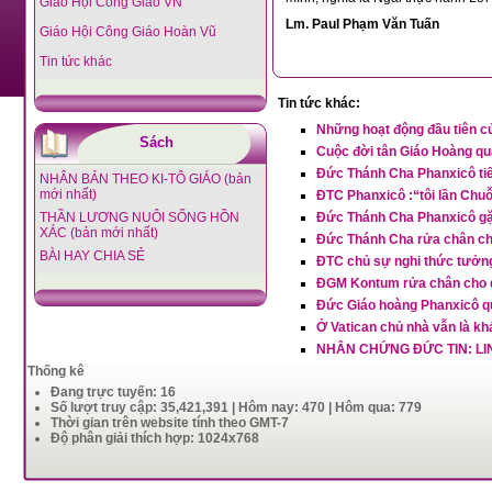
Giáo Hội Công Giáo VN
Lm. Paul Phạm Văn Tuấn
Giáo Hội Công Giáo Hoàn Vũ
Tin tức khác
Tin tức khác:
Những hoạt động đầu tiên 
Sách
Cuộc đời tân Giáo Hoàng qu
Đức Thánh Cha Phanxicô tiếp
NHÂN BẢN THEO KI-TÔ GIÁO (bản
mới nhất)
ĐTC Phanxicô :“tôi lần Chu
THẦN LƯƠNG NUÔI SỐNG HỒN
Đức Thánh Cha Phanxicô gặ
XÁC (bản mới nhất)
Đức Thánh Cha rửa chân cho
BÀI HAY CHIA SẺ
ĐTC chủ sự nghi thức tưởn
ĐGM Kontum rửa chân cho d
Đức Giáo hoàng Phanxicô qu
Ở Vatican chủ nhà vẫn là kh
NHÂN CHỨNG ĐỨC TIN: LI
Thống kê
Đang trực tuyến: 16
Số lượt truy cập: 35,421,391 | Hôm nay: 470 | Hôm qua: 779
Thời gian trên website tính theo GMT-7
Độ phân giải thích hợp: 1024x768