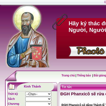
G
Hãy ký thác 
Người, Người 
Trang chủ
|
Thông báo
|
Bài giảng
Kinh Thánh
Tin tức
ĐGH Phanxicô sẽ rửa c
Thời kỳ
Sách
Chương
ĐGH Phanxicô sẽ dâng Thánh lễ Thứ Năm Tuần Thánh và rửa chân cho các tù