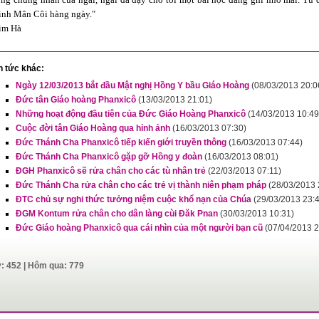
inh Mân Côi hàng ngày."
im Hà
n tức khác:
Ngày 12/03/2013 bắt đầu Mật nghị Hồng Y bầu Giáo Hoàng
(08/03/2013 20:0
Đức tân Giáo hoàng Phanxicô
(13/03/2013 21:01)
Những hoạt động đầu tiên của Đức Giáo Hoàng Phanxicô
(14/03/2013 10:49
Cuộc đời tân Giáo Hoàng qua hỉnh ảnh
(16/03/2013 07:30)
Đức Thánh Cha Phanxicô tiếp kiến giới truyền thông
(16/03/2013 07:44)
Đức Thánh Cha Phanxicô gặp gỡ Hồng y đoàn
(16/03/2013 08:01)
ĐGH Phanxicô sẽ rửa chân cho các tù nhân trẻ
(22/03/2013 07:11)
Đức Thánh Cha rửa chân cho các trẻ vị thành niên phạm pháp
(28/03/2013 
ĐTC chủ sự nghi thức tưởng niệm cuộc khổ nạn của Chúa
(29/03/2013 23:
ĐGM Kontum rửa chân cho dân làng cùi Đăk Pnan
(30/03/2013 10:31)
Đức Giáo hoàng Phanxicô qua cái nhìn của một người bạn cũ
(07/04/2013 2
y: 452 | Hôm qua: 779