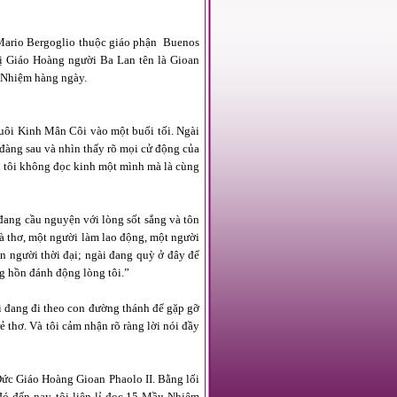
Mario Bergoglio thuộc giáo phận Buenos
vị Giáo Hoàng người Ba Lan tên là Gioan
u Nhiệm hàng ngày.
uôi Kinh Mân Côi vào một buổi tối. Ngài
 đàng sau và nhìn thấy rõ mọi cử động của
 tôi không đọc kinh một mình mà là cùng
đang cầu nguyện với lòng sốt sắng và tôn
nhà thơ, một người làm lao động, một người
 người thời đại; ngài đang quỳ ở đây để
g hồn đánh động lòng tôi.”
 đang đi theo con đường thánh để gặp gỡ
 thơ. Và tôi cảm nhận rõ ràng lời nói đầy
Đức Giáo Hoàng Gioan Phaolo II. Bằng lối
đó đến nay, tôi liên lỉ đọc 15 Mầu Nhiệm