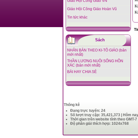
Giáo Hội Công Giáo VN
K
Giáo Hội Công Giáo Hoàn Vũ
K
Tin tức khác
Ti
Sách
NHÂN BẢN THEO KI-TÔ GIÁO (bản
mới nhất)
THẦN LƯƠNG NUÔI SỐNG HỒN
XÁC (bản mới nhất)
BÀI HAY CHIA SẺ
Thống kê
Đang trực tuyến: 24
Số lượt truy cập: 35,421,373 | Hôm na
Thời gian trên website tính theo GMT-7
Độ phân giải thích hợp: 1024x768