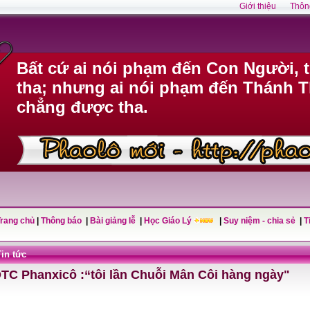
Giới thiệu
Thôn
Bất cứ ai nói phạm đến Con Người, 
tha; nhưng ai nói phạm đến Thánh Th
chẳng được tha.
Trang chủ
|
Thông báo
|
Bài giảng lễ
|
Học Giáo Lý
|
Suy niệm - chia sẻ
|
T
Tin tức
TC Phanxicô :“tôi lần Chuỗi Mân Côi hàng ngày"