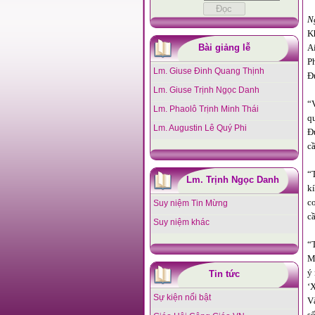
N
K
Bài giảng lễ
A
P
Lm. Giuse Đinh Quang Thịnh
Đ
Lm. Giuse Trịnh Ngọc Danh
“
Lm. Phaolô Trịnh Minh Thái
q
Lm. Augustin Lê Quý Phi
Đ
c
“
Lm. Trịnh Ngọc Danh
kí
c
Suy niệm Tin Mừng
c
Suy niệm khác
“
M
ý
Tin tức
‘
Sự kiện nổi bật
V
s