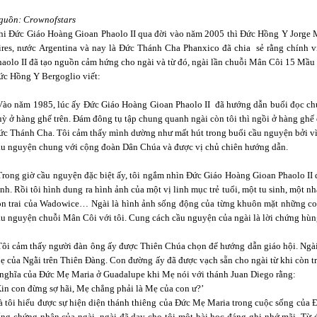
guồn: Crownofstars
hi Đức Giáo Hoàng Gioan Phaolo II qua đời vào năm 2005 thì Đức Hồng Y Jorge 
ires, nước Argentina và nay là Đức Thánh Cha Phanxico đã chia sẻ rằng chính 
haolo II đã tạo nguồn cảm hứng cho ngài và từ đó, ngài lần chuỗi Mân Côi 15 Mầ
ức Hồng Y Bergoglio viết:
Vào năm 1985, lúc ấy Đức Giáo Hoàng Gioan Phaolo II đã hướng dẫn buổi đọc ch
uỳ ở hàng ghế trên. Đám đông tụ tập chung quanh ngài còn tôi thì ngồi ở hàng ghế
ức Thánh Cha. Tôi cảm thấy mình dường như mất hút trong buổi cầu nguyện bởi vì
ầu nguyện chung với cộng đoàn Dân Chúa và được vị chủ chiên hướng dẫn.
Trong giờ cầu nguyện đặc biệt ấy, tôi ngắm nhìn Đức Giáo Hoàng Gioan Phaolo II 
nh. Rồi tôi hình dung ra hình ảnh của một vị linh mục trẻ tuổi, một tu sinh, một 
on trai của Wadowice… Ngài là hình ảnh sống động của từng khuôn mặt những con
ầu nguyện chuỗi Mân Côi với tôi. Cung cách cầu nguyện của ngài là lời chứng hùn
Tôi cảm thấy người đàn ông ấy được Thiên Chúa chọn để hướng dẫn giáo hội. Ngài
ẹ của Ngằi trên Thiên Đàng. Con đường ấy đã được vạch sẵn cho ngài từ khi còn trẻ
 nghĩa của Đức Mẹ Maria ở Guadalupe khi Mẹ nói với thánh Juan Diego rằng:
Xin con đừng sợ hãi, Mẹ chẳng phải là Mẹ của con ư?’
à tôi hiểu được sự hiện diện thánh thiêng của Đức Mẹ Maria trong cuộc sống của 
ống chứng nhân của ngài, ngài đã dạy cho tôi một bài học đáng ghi nhớ mãi. Từ 