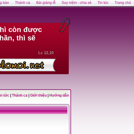
g báo
Thánh ca
Bài giảng lễ
Suy niệm - chia sẻ
Tin tức
Trang chủ
thì còn được
ần, thì sẽ
Lc 12,10
in tức
|
Thánh ca
|
Giới thiệu
|
Hướng dẫn