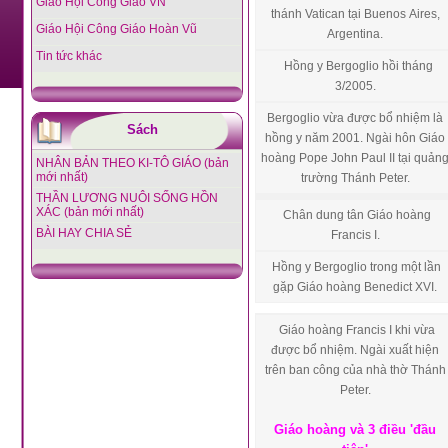
Giáo Hội Công Giáo VN
thánh Vatican tại Buenos Aires,
Giáo Hội Công Giáo Hoàn Vũ
Argentina.
Tin tức khác
Hồng y Bergoglio hồi tháng
3/2005.
Bergoglio vừa được bổ nhiệm là
Sách
hồng y năm 2001. Ngài hôn Giáo
hoàng Pope John Paul II tại quản
NHÂN BẢN THEO KI-TÔ GIÁO (bản
mới nhất)
trường Thánh Peter.
THẦN LƯƠNG NUÔI SỐNG HỒN
XÁC (bản mới nhất)
Chân dung tân Giáo hoàng
BÀI HAY CHIA SẺ
Francis I.
Hồng y Bergoglio trong một lần
gặp Giáo hoàng Benedict XVI.
Giáo hoàng Francis I khi vừa
được bổ nhiệm. Ngài xuất hiện
trên ban công của nhà thờ Thánh
Peter.
Giáo hoàng và 3 điều 'đầu