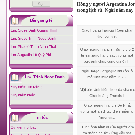
Hồng y người Argentina Jor
trong lịch sử. Ngài năm nay 7
Bài giảng lễ
Lm. Giuse Đinh Quang Thịnh
Giáo hoàng Francis I (bên phải)
thời còn trẻ.
Lm. Giuse Trịnh Ngọc Danh
Lm. Phaolô Trịnh Minh Thái
Giáo hoàng Francis I, đứng thứ 2
Lm. Augustin Lê Quý Phi
từ trái sang hàng sau, trong một
bức ảnh chụp cùng gia đình.
Ngài Jorge Bergoglio khi còn là
Lm. Trịnh Ngọc Danh
một linh mục năm 1973.
Suy niệm Tin Mừng
Một bức ảnh hiếm hoi của cha m
Suy niệm khác
Giáo hoàng Francis I.
Giáo hoàng Francis Đệ Nhất
trong một lần đi tàu điện ngầm ở
Tin tức
Argentina.
Hình ảnh bình dị của người vừa
Sự kiện nổi bật
trở thành người đứng đầu tòa