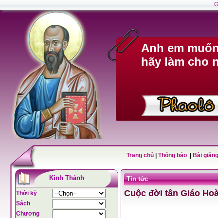
G
Anh em muốn 
hãy làm cho n
Trang chủ
|
Thông báo
|
Bài giảng
Kinh Thánh
Tin tức
Cuộc đời tân Giáo Ho
Thời kỳ
Sách
Chương