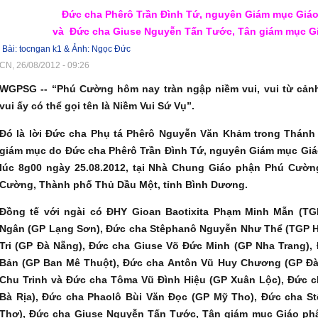
Đức
cha
Phêrô Trần Đì
nh
Tứ,
nguy
ên Giám mục Giá
và
Đức cha Giuse Nguyễn Tấn Tước, Tân giám mục 
Bài: tocngan k1 & Ảnh: Ngọc Đức
CN, 26/08/2012 - 09:26
WGPSG -- “Phú Cường hôm nay tràn ngập niềm vui, vui từ cản
vui ấy có thể gọi tên là Niềm Vui Sứ Vụ”.
Đó là lời Đức cha Phụ tá Phêrô Nguyễn Văn Khảm trong Thánh 
giám mục do Đức cha Phêrô Trần Đình Tứ, nguyên Giám mục Giá
lúc 8g00 ngày 25.08.2012, tại Nhà Chung Giáo phận Phú Cườn
Cường, Thành phố Thủ Dầu Một, tỉnh Bình Dương.
Đồng tế với ngài có ĐHY Gioan Baotixita Phạm Minh Mẫn (T
Ngân (GP Lạng Sơn), Đức cha Stêphanô Nguyễn Như Thể (TGP H
Tri (GP Đà Nẵng), Đức cha Giuse Võ Đức Minh (GP Nha Trang)
Bản (GP Ban Mê Thuột), Đức cha Antôn Vũ Huy Chương (GP Đà
Chu Trinh và Đức cha Tôma Vũ Đình Hiệu (GP Xuân Lộc), Đức 
Bà Rịa), Đức cha Phaolô Bùi Văn Đọc (GP Mỹ Tho), Đức cha S
Thơ), Đức cha Giuse Nguyễn Tấn Tước, Tân giám mục Giáo phậ