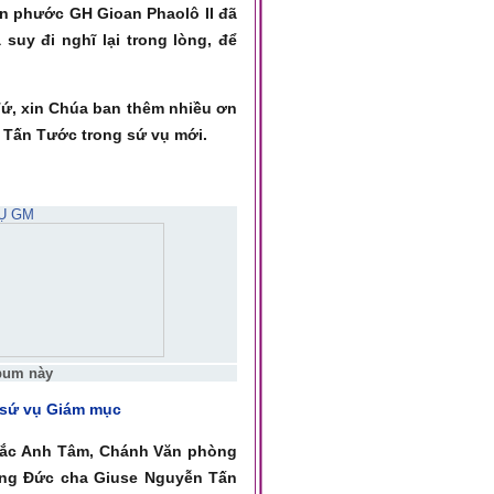
ân phước GH Gioan Phaolô II đã
suy đi nghĩ lại trong lòng, để
Tứ, xin Chúa ban thêm nhiều ơn
 Tấn Tước trong sứ vụ mới.
Ụ GM
lbum này
 sứ vụ Giám mục
Khắc Anh Tâm, Chánh Văn phòng
ng Đức cha Giuse Nguyễn Tấn