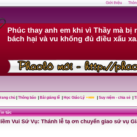
Giới thiệu
Thôn
Phúc thay anh em khi vì Thầy mà bị n
bách hại và vu khống đủ điều xấu xa
Trang chủ
|
Thông báo
|
Bài giảng lễ
|
Học Giáo Lý
|
Suy niệm - chia sẻ
|
T
Tin tức
iềm Vui Sứ Vụ: Thánh lễ tạ ơn chuyển giao sứ vụ 