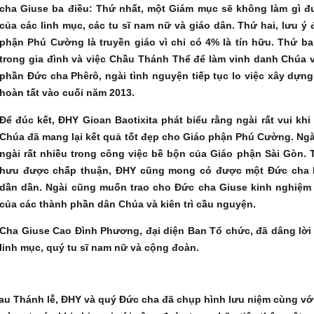
cha Giuse ba điều: Thứ nhất, một Giám mục sẽ không làm gì 
của các linh mục, các tu sĩ nam nữ và giáo dân. Thứ hai, lưu ý
phận Phú Cường là truyền giáo vì chỉ có 4% là tín hữu. Thứ ba,
trong gia đình và việc Chầu Thánh Thể để làm vinh danh Chúa v
phần Đức cha Phêrô, ngài tình nguyện tiếp tục lo việc xây dựng
hoàn tất vào cuối năm 2013.
Để đúc kết, ĐHY Gioan Baotixita phát biểu rằng ngài rất vui kh
Chúa đã mang lại kết quả tốt đẹp cho Giáo phận Phú Cường. Ngà
ngài rất nhiều trong công việc bề bộn của Giáo phận Sài Gòn. 
hưu được chấp thuận, ĐHY cũng mong có được một Đức cha P
dần dần. Ngài cũng muốn trao cho Đức cha Giuse kinh nghiệm 
của các thành phần dân Chúa và kiên trì cầu nguyện.
Cha Giuse Cao Đình Phương, đại diện Ban Tổ chức, đã dâng lời
linh mục, quý tu sĩ nam nữ và cộng đoàn.
au Thánh lễ, ĐHY và quý Đức cha đã chụp hình lưu niệm cùng vớ