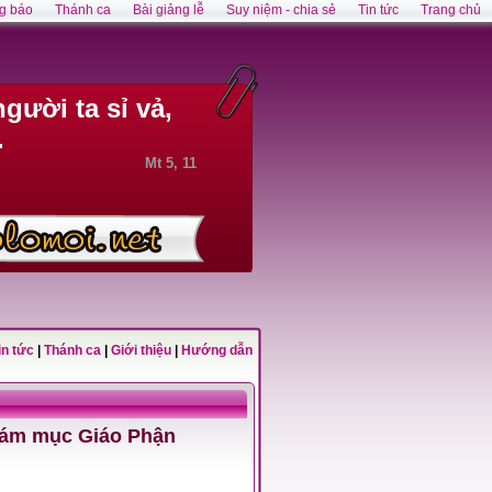
g báo
Thánh ca
Bài giảng lễ
Suy niệm - chia sẻ
Tin tức
Trang chủ
gười ta sỉ vả,
.
Mt 5, 11
in tức
|
Thánh ca
|
Giới thiệu
|
Hướng dẫn
Giám mục Giáo Phận