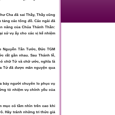
Như Cha đã sai Thầy, Thầy cũng
 tảng các tông đồ. Các ngài đã
ền năng của Chúa Thánh Thần:
ại sứ vụ ấy cho các vị kế nhiệm
use Nguyễn Tấn Tước, Đức TGM
ớc rất gần nhau. Sau Thánh lễ,
ó chữ Tứ và chữ ước, nghĩa là
ha Tứ đã được mãn nguyện qua
ra bảy người chuyên lo phục vụ
ứng tỏ nhiệm vụ chính yếu của
m mục có tầm nhìn trên cao khi
ô. Hãy tránh những tri thức giả