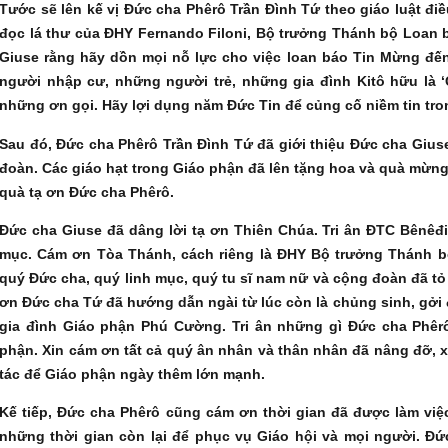
Tước sẽ lên kế vị Đức cha Phêrô Trần Đình Tứ theo giáo luật đi
đọc lá thư của ĐHY Fernando Filoni, Bộ trưởng Thánh bộ Loan 
Giuse rằng hãy dồn mọi nỗ lực cho việc loan báo Tin Mừng đ
người nhập cư, những người trẻ, những gia đình Kitô hữu là ‘Gi
những ơn gọi. Hãy lợi dụng năm Đức Tin để củng cố niềm tin tro
Sau đó, Đức cha Phêrô Trần Đình Tứ đã giới thiệu Đức cha Giu
đoàn. Các giáo hạt trong Giáo phận đã lên tặng hoa và quà mừn
quà tạ ơn Đức cha Phêrô.
Đức cha Giuse đã dâng lời tạ ơn Thiên Chúa. Tri ân ĐTC Bênêđ
mục. Cám ơn Tòa Thánh, cách riêng là ĐHY Bộ trưởng Thánh 
quý Đức cha, quý linh mục, quý tu sĩ nam nữ và cộng đoàn đã tỏ
ơn Đức cha Tứ đã hướng dẫn ngài từ lúc còn là chủng sinh, gởi đi
gia đình Giáo phận Phú Cường. Tri ân những gì Đức cha Phêr
phận. Xin cám ơn tất cả quý ân nhân và thân nhân đã nâng đỡ, x
tác để Giáo phận ngày thêm lớn mạnh.
Kế tiếp, Đức cha Phêrô cũng cám ơn thời gian đã được làm vi
những thời gian còn lại để phục vụ Giáo hội và mọi người. Đ