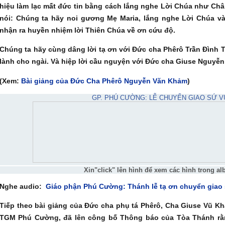
hiệu làm lạc mất đức tin bằng cách lắng nghe Lời Chúa như Ch
nói: Chúng ta hãy noi gương Mẹ Maria, lắng nghe Lời Chúa và 
nhận ra huyền nhiệm lời Thiên Chúa về ơn cứu độ.
Chúng ta hãy cùng dâng lời tạ ơn với Đức cha Phêrô Trần Đình 
lành cho ngài. Và hiệp lời cầu nguyện với Đức cha Giuse Nguyễn
(Xem:
Bài giảng của Đức Cha Phêrô Nguyễn Văn Khảm
)
GP. PHÚ CƯỜNG: LỄ CHUYỂN GIAO SỨ V
Xin"click" lên hình để xem các hình trong a
Nghe
audio:
Giáo phận Phú Cường: Thánh lễ tạ ơn chuyển giao
Tiếp theo bài giảng của Đức cha phụ tá Phêrô, Cha Giuse Vũ 
TGM Phú Cường, đã lên công bố Thông báo của Tòa Thánh rằ