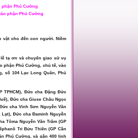
o
ph
ận Phú Cườ
ng
Giáo phận Phú Cường
h vật cho đến con người. Niềm
lễ tạ ơn và chuyển giao sứ vụ
o phận Phú Cường, chủ tế, vào
g, số 104 Lạc Long Quân, Phú
GP TPHCM), Đức cha Đặng Đức
uế), Đức cha Giuse Châu Ngọc
, Đức cha Vinh Sơn Nguyễn Văn
 Lạt), Đức cha Đaminh Nguyễn
cha Tôma Nguyễn Văn Trâm (GP
têphanô Tri Bửu Thiên (GP Cần
n Phú Cường, và gần 400 linh