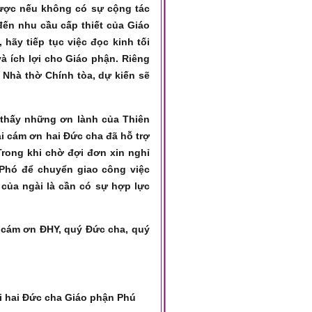
được nếu không có sự cộng tác
 đến nhu cầu cấp thiết của Giáo
 hãy tiếp tục việc đọc kinh tối
à ích lợi cho Giáo phận. Riêng
 Nhà thờ Chính tòa, dự kiến sẽ
i thấy những ơn lành của Thiên
i cám ơn hai Đức cha đã hỗ trợ
Trong khi chờ đợi đơn xin nghỉ
hó để chuyển giao công việc
của ngài là cần có sự hợp lực
 cám ơn ĐHY, quý Đức cha, quý
i hai Đức cha Giáo phận Phú