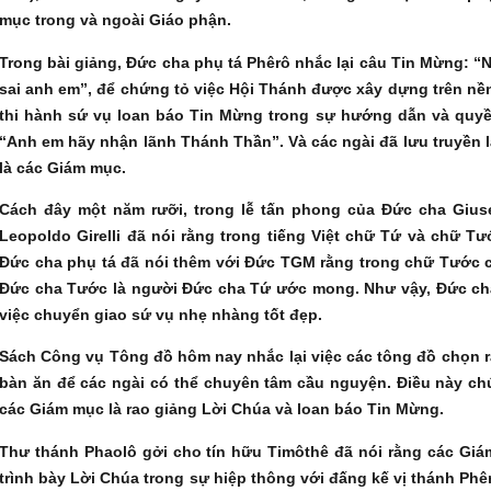
mục trong và ngoài Giáo phận.
Trong bài giảng, Đức cha phụ tá Phêrô nhắc lại câu Tin Mừng: “
sai anh em”, để chứng tỏ việc Hội Thánh được xây dựng trên nền
thi hành sứ vụ loan báo Tin Mừng trong sự hướng dẫn và quy
“Anh em hãy nhận lãnh Thánh Thần”. Và các ngài đã lưu truyền l
là các Giám mục.
Cách đây một năm rưỡi, trong lễ tấn phong của Đức cha Gi
Leopoldo Girelli đã nói rằng trong tiếng Việt chữ Tứ và chữ Tư
Đức cha phụ tá đã nói thêm với Đức TGM rằng trong chữ Tước c
Đức cha Tước là người Đức cha Tứ ước mong. Như vậy, Đức c
việc chuyển giao sứ vụ nhẹ nhàng tốt đẹp.
Sách Công vụ Tông đồ hôm nay nhắc lại việc các tông đồ chọn 
bàn ăn để các ngài có thể chuyên tâm cầu nguyện. Điều này ch
các Giám mục là rao giảng Lời Chúa và loan báo Tin Mừng.
Thư thánh Phaolô gởi cho tín hữu Timôthê đã nói rằng các Giá
trình bày Lời Chúa trong sự hiệp thông với đấng kế vị thánh Phêr