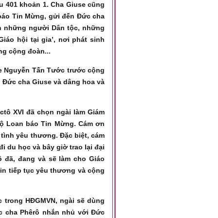
ều 401 khoản 1. Cha Giuse cũng
báo Tin Mừng, gửi đến Đức cha
ến những người Dân tộc, những
áo hội tại gia’, nơi phát sinh
ng cộng đoàn...
se Nguyễn Tấn Tước trước cộng
g Đức cha Giuse và dâng hoa và
ictô XVI đã chọn ngài làm Giám
bộ Loan báo Tin Mừng. Cám ơn
 tình yêu thương. Đặc biệt, cám
 du học và bây giờ trao lại đại
ô đã, đang và sẽ làm cho Giáo
in tiếp tục yêu thương và cộng
ệc trong HĐGMVN, ngài sẽ dùng
ức cha Phêrô nhắn nhủ với Đức