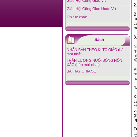
Giáo Hội Công Giáo VN
2
Giáo Hội Công Giáo Hoàn Vũ
B
Tin tức khác
t
c
t
3
Sách
N
NHÂN BẢN THEO KI-TÔ GIÁO (bản
q
mới nhất)
n
4
THẦN LƯƠNG NUÔI SỐNG HỒN
XÁC (bản mới nhất)
V
BÀI HAY CHIA SẺ
n
n
4
K
c
c
v
g
tr
T
c