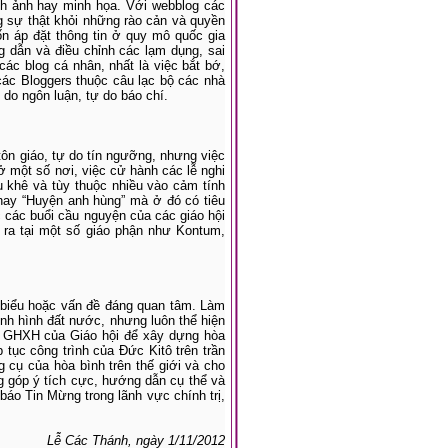
nh ảnh hay minh họa. Với webblog các
ng sự thật khỏi những rào cản và quyền
ốn áp đặt thông tin ở quy mô quốc gia
g dẫn và điều chỉnh các lạm dụng, sai
các blog cá nhân, nhất là việc bắt bớ,
các Bloggers thuộc câu lạc bộ các nhà
 do ngôn luận, tự do báo chí.
 tôn giáo, tự do tín ngưỡng, nhưng việc
, ở một số nơi, việc cử hành các lễ nghi
êu khê và tùy thuộc nhiều vào cảm tính
 hay “Huyện anh hùng” mà ở đó có tiêu
c các buổi cầu nguyện của các giáo hội
n ra tại một số giáo phận như Kontum,
u biểu hoặc vấn đề đáng quan tâm. Làm
nh hình đất nước, nhưng luôn thể hiện
ên GHXH của Giáo hội để xây dựng hòa
 tục công trình của Đức Kitô trên trần
ng cụ của hòa bình trên thế giới và cho
góp ý tích cực, hướng dẫn cụ thể và
áo Tin Mừng trong lãnh vực chính trị,
Lễ Các Thánh, ngày 1/11/2012