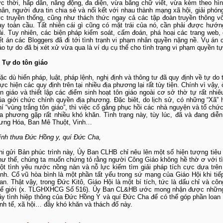
ức thời, hấp dẫn, năng động, đa diện, vừa bằng chữ viết, vừa kèm theo hì
hân, người đưa tin chia sẻ và nối kết với nhau thành mạng xã hội, giải phó
ực truyền thống, cũng như thách thức ngay cả các tập đoàn truyền thông v
ay toàn cầu. Tất nhiên cái gì cũng có mặt trái của nó, cần phải được hướn
rái. Tuy nhiên, các biện pháp kiểm soát, cấm đoán, phá hoại các trang web, 
ết án các Bloggers đã đi tới tình trạnh vi phạm nhân quyền nặng nề. Vụ án 
áo tự do đã bị xét xử vừa qua là ví dụ cụ thể cho tình trạng vi phạm quyền tự
. Tự do tôn giáo
ặc dù hiến pháp, luật, pháp lệnh, nghị định và thông tư đã quy định về tự do
hực hiện các quy định trên tại nhiều địa phương lại rất tùy tiện. Chính vì vậy
ôn giáo và thiết lập các điểm sinh hoạt tôn giáo ngoài cơ sở thờ tự rất nhi
ủa giới chức chính quyền địa phương. Đặc biêt, do lịch sử, có những “Xã”
hí “vùng trắng tôn giáo”, thì việc cố gắng phục hồi các nhà nguyện và tổ chứ
ịa phương gặp rất nhiều khó khăn. Tình trạng này, tùy lúc, đã và đang diễ
ưng Hóa, Ban Mê Thuột, Vinh…
ính thưa Đức Hồng y, quí Đức Cha,
hi gửi Bản phúc trình này, Ủy Ban CLHB chỉ nêu lên một số hiện tượng tiê
hư thế, chúng ta muốn chứng tỏ rằng người Công Giáo không hề thờ ơ với tì
ột tình yêu nước nồng nàn và nỗ lực kiếm tìm giải pháp tích cực dựa tr
ình. Cổ vũ hòa bình là một phần tất yếu trong sứ mạng của Giáo Hội khi tiếp
ian. Thật vậy, trong Đức Kitô, Giáo Hội là một bí tích, tức là dấu chỉ và cô
hế giới (x. TLGHXHCG Số 516). Ủy Ban CL&HB ước mong nhận được những 
ầy tình hiệp thông của Đức Hồng Y và quí Đức Cha để có thể góp phần loan b
inh tế, xã hội… đầy khó khăn và thách đố này.