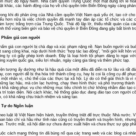
ến mức độ nguy hiểm. Nhà cầm quyền Trung Quốc một mặt dùng lời lẽ hoa 
ặt khác, các hành động của họ về chủ quyền trên Biển Đông ngày càng phản 
rong khi đó phản ứng của Nhà cầm quyền Việt Nam quá yếu ớt, tạo cớ cho c
iểu hơn nữa là việc chính quyền đã mạnh tay đàn áp các tổ chức và các 
âm lược trắng trợn của Trung Quốc. Thái độ lập lờ, thiếu nhất quán của cá
ãnh thổ vùng biên giới và bảo vệ chủ quyền ở Biển Đông đang gây bất bình tr
. Phẩm giá con người
hẩm giá con người bị chà đạp và xúc phạm nặng nề. Nạn buôn người và buôn
út sang công khai, núp dưới hình thức “hợp tác lao động”, “môi giới kết hôn v
ông ty có giấy phép kinh doanh. Đây là loại hình tội phạm đáng lo ngại với
ộng xuyên quốc gia, siêu lợi nhuận, ngày càng gia tăng và thêm phức tạp.
iện tượng ấy dường như là hậu quả của một điều đã diễn ra từ lâu và rất đá
ay, con người dễ bị tha hóa trở thành công cụ, hay bị coi là công cụ để phục
à một nhân vị, chủ thể của các thực tại xã hội. Lý do có thể giải thích là v
hững lạc hậu, mà còn lạc hướng, chạy theo hình thức và phô trương thành 
ó khả năng phục vụ cho những mục tiêu chính trị chứ không nhằm đào tạo c
à trí toàn diện. Nói cách khác, hệ thống giáo dục đang đào tạo con người c
o, có khả năng chịu trách nhiệm và sáng tạo.
. Tự do Ngôn luận
heo luật lệ Việt Nam hiện hành, truyền thông triệt để trực thuộc Nhà nước.
uan báo chí và hầu như tỉnh nào cũng có truyền thanh và truyền hình, nhưng
ao. Trước mắt, xã hội dân sự chưa được xuất hiện và chưa thực sự góp phầ
uộc cách mạng thông tin đã bùng nổ qua các trang web và các blog cá nhân