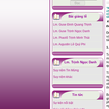
11
"
c
n
Bài giảng lễ
tấ
K
Lm. Giuse Đinh Quang Thịnh
Đ
Lm. Giuse Trịnh Ngọc Danh
Đ
v
Lm. Phaolô Trịnh Minh Thái
t
Lm. Augustin Lê Quý Phi
1
T
m
s
Lm. Trịnh Ngọc Danh
q
Suy niệm Tin Mừng
T
n
Suy niệm khác
n
n
t
Tin tức
B
g
p
Sự kiện nổi bật
n