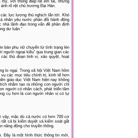
mỹ, với thông điệp rất êm tai, nhưng
ánh rõ rệt chủ trương Đại Hán.
ác lực lượng thù nghịch lấn tới. Khó
cá nhân yêu nước phản đối hành động
c nhà lãnh đạo trong vấn đề phân định
ong dư luận.”
 bán phụ nữ chuyển từ tình trạng lén
ới người ngoại kiều” qua trung gian các
 các thủ đoạn tinh vi, xảo quyệt, hoạt
ng lo ngại. Trong xã hội Việt Nam hôm
 vụ các mục tiêu chính trị, kinh tế hơn
ì nền giáo dục Việt Nam hiện nay không
tích nhằm tạo ra những con người chỉ
on người có nhân cách, phát triển tâm
ông cụ hơn là con người nhân vị có tự
 Vì vậy, mặc dù cả nước có hơn 700 cơ
 tất cả bị kiểm duyệt và kiểm soát gắt
n năng động cho truyền thông.
. Đây là một hình thức thông tin mới,