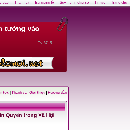
g báo
Thánh ca
Bài giảng lễ
Suy niệm - chia sẻ
Tin tức
Trang chủ
n tưởng vào
Tv 37, 5
in tức
|
Thánh ca
|
Giới thiệu
|
Hướng dẫn
ân Quyền trong Xã Hội