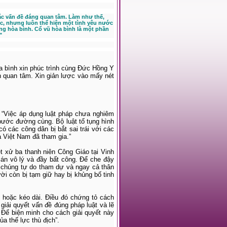
oặc vấn đề đáng quan tâm. Làm như thế,
c, nhưng luôn thể hiện một tình yêu nước
ng hòa bình. Cổ vũ hòa bình là một phần
"
 bình xin phúc trình cùng Đức Hồng Y
n quan tâm. Xin giản lược vào mấy nét
“Việc áp dụng luật pháp chưa nghiêm
bước đường cùng. Bộ luật tố tụng hình
ó các công dân bị bắt sai trái với các
à Việt Nam đã tham gia.”
ét xử ba thanh niên Công Giáo tại Vinh
án vô lý và đầy bất công. Để che đậy
n chúng tự do tham dự và ngay cả thân
ời còn bị tạm giữ hay bị khủng bố tinh
 hoặc kéo dài. Điều đó chứng tỏ cách
 giải quyết vấn đề đúng pháp luật và lẽ
Để biện minh cho cách giải quyết này
a thế lực thù địch”.