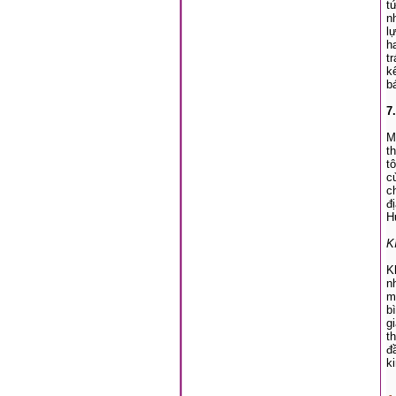
t
n
l
h
t
k
b
7
M
t
t
c
c
đ
H
K
K
n
m
b
g
t
đ
k