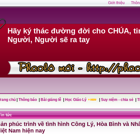
Giới thiệu
Thôn
Hãy ký thác đường đời cho CHÚA, ti
Người, Người sẽ ra tay
Trang chủ
|
Thông báo
|
Bài giảng lễ
|
Học Giáo Lý
|
Suy niệm - chia sẻ
|
T
Tin tức
ản phúc trình về tình hình Công Lý, Hòa Bình và Nh
iệt Nam hiện nay