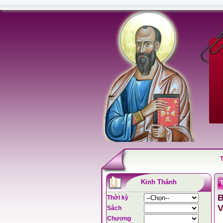
Kinh Thánh
B
Thời kỳ
V
Sách
Chương