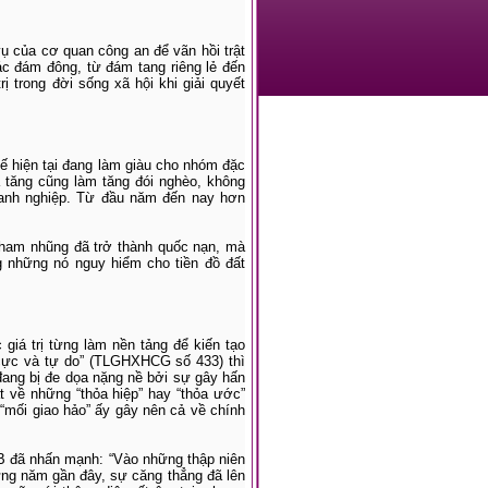
ụ của cơ quan công an để vãn hồi trật
c đám đông, từ đám tang riêng lẻ đến
ị trong đời sống xã hội khi giải quyết
ế hiện tại đang làm giàu cho nhóm đặc
a tăng cũng làm tăng đói nghèo, không
anh nghiệp. Từ đầu năm đến nay hơn
Tham nhũng đã trở thành quốc nạn, mà
g những nó nguy hiểm cho tiền đồ đất
giá trị từng làm nền tảng để kiến tạo
h cực và tự do” (TLGHXHCG số 433) thì
đang bị đe dọa nặng nề bởi sự gây hấn
 về những “thỏa hiệp” hay “thỏa ước”
 “mối giao hảo” ấy gây nên cả về chính
B đã nhấn mạnh: “Vào những thập niên
ững năm gần đây, sự căng thẳng đã lên