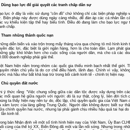
. Dùng bạo lực để giải quyết các tranh chấp dân sự
ạo lực ở đây là việc sử dụng “côn đồ” chứ không chỉ các biện pháp nghiệp v
ự. Biện pháp này được dùng ngày càng nhiều, để đàn áp các cá nhân lẫn cá
ác vụ khiếu kiện tập thể hay biểu tình. Điều đó đang làm cho bạo lực ngự tr
ranh chấp.
. Tham nhũng thành quốc nạn
hững diễn biến và xáo trộn trong mấy tháng vừa qua chứng tỏ mô hình kinh t
uyền đặc lợi, đặc biệt là giới ngân hàng, hơn là cho toàn dân. Lạm phát gi
hững gây khó khăn hơn cho cuộc sống của người dân, mà cho cả các do
0.000 doanh nghiệp phải giải thể.
iệt Nam hiện nằm trong nhóm các quốc gia thiếu minh bạch nhất thế giới. 
guyên nhân chủ yếu là do cơ chế điều hành, lãnh đạo. Chính vì vậy, khôn
ước mà hầu như bất khả loại trừ trong bối cảnh kinh tế - chính trị hiện nay.
. Chủ quyền đất nước
hi ý thức rằng: “Việc chung sống giữa các dân tộc được xây dựng trên các 
ác mối quan hệ giữa người với người: đó là sự thật, công lý, liên đới tíc
húng ta thấy hiện nay nền tự do, độc lập, chủ quyền quốc gia của Việt Nam 
à xâm lược của láng giềng Trung Quốc. Người dân không được biết sự thật
iữa chính quyền hai nước, nhưng lại phải gánh chịu nhiều hậu quả tai hại do
ị lẫn kinh tế.
rong bản Nhận định về một số tình hình hiện nay của Việt Nam, Ủy Ban CLH
uối cùng của thế kỷ XX, Biển Đông đã một vài lần nổi sóng. Nhưng trong nh