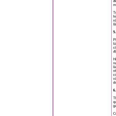
đ
m
T
h
x
l
5
P
l
c
đ
H
n
l
n
c
v
d
6
T
q
g
C