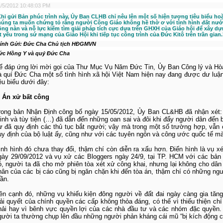
/5/2012 10:48:03 PM
Khi gửi Bản phúc trình này, Ủy Ban CLHB chỉ nêu lên một số hiện tượng tiêu biểu h
húng ta muốn chứng tỏ rằng người Công Giáo không hề thờ ơ với tình hình đất nướ
ồng nàn và nỗ lực kiếm tìm giải pháp tích cực dựa trên GHXH của Giáo hội để xây dự
t yếu trong sứ mạng của Giáo Hội khi tiếp tục công trình của Đức Kitô trên trần gian.
ính Gửi: Đức Cha Chủ tịch HĐGMVN
ức Hồng Y và quý Đức Cha
ể đáp ứng lời mời gọi của Thư Mục Vụ Năm Đức Tin, Ủy Ban Công lý và Hòa
à quí Đức Cha một số tình hình xã hội Việt Nam hiện nay đang được dư luậ
iêu biểu dưới đây:
. Án xử bất công
rong bản Nhận Định công bố ngày 15/05/2012, Ủy Ban CL&HB đã nhận xét: 
inh và tùy tiện (…) đã dẫn đến những oan sai và đôi khi đẩy người dân đến 
ự đã quy định các thủ tục bắt người; vậy mà trong một số trường hợp, vẫn c
uy định của bộ luật ấy, cũng như với các tuyên ngôn và công ước quốc tế m
ình hình đó chưa thay đổi, thậm chí còn diễn ra xấu hơn. Điển hình là vụ x
gày 29/09/2012 và vụ xử các Bloggers ngày 24/9, tại TP. HCM với các bản 
ó, người ta đã cho mở phiên tòa xét xử công khai, nhưng lại không cho dâ
hân của các bị cáo cũng bị ngăn chặn khi đến tòa án, thậm chí có những ngư
hần.
ên cạnh đó, những vụ khiếu kiện đông người về đất đai ngày càng gia tăng
iải quyết của chính quyền các cấp không thỏa đáng, có thể vì thiếu thiện chí
hải hay vì bênh vực quyền lợi của các nhà đầu tư và các nhóm đặc quyền. 
gười ta thường chụp lên đầu những người phản kháng cái mũ “bị kích động củ