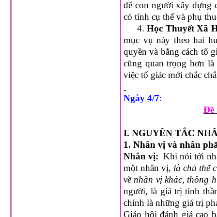
để con người xây dựng cộ
có tính cụ thể và phụ thu
4.
Học Thuyết Xã H
mục vụ này theo hai hư
quyền và bằng cách tố g
cũng quan trọng hơn là 
việc tố giác mới chắc ch
Ngày 4/7
:
Đề 
I. NGUYÊN TẮC NH
1. Nhân vị và nhân phẩ
Nhân vị:
Khi nói tới nhâ
một nhân vị,
là chủ thể 
về nhân vị khác, thông h
người, là giá trị tinh 
chính là những giá trị p
Giáo hội đánh giá cao 