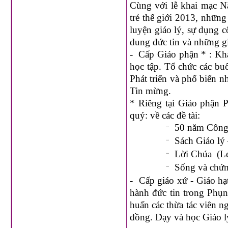
Cùng với lễ khai mạc N
trẻ thế giới 2013, nhữn
luyện giáo lý, sự dụng c
dung đức tin và những gi
-
Cấp Giáo phận * : Khai
học tập. Tổ chức các buổ
Phát triển và phổ biến n
Tin mừng.
* Riêng tại Giáo phận P
quý: về các đề tài:
50 năm Công 
¨
Sách Giáo lý 
¨
Lời Chúa (Le
¨
Sống và chứn
¨
-
Cấp giáo xứ - Giáo hạt
hành đức tin trong Phụn
huấn các thừa tác viên n
đồng. Dạy và học Giáo l