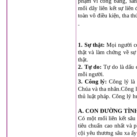
phạm vi công bằng, sẳn
mối dây liên kết sự liên
toàn vô điều kiện, tha th
1. Sự thật:
Mọi người có
thật và làm chứng về sự
thật.
2. Tự do:
Tự do là dấu 
mỗi người.
3. Công lý:
Công lý là
Chúa và tha nhân.Công l
thủ luật pháp. Công lý h
A. CON ĐƯỜNG TÌN
Có một mối liên kết sâu x
tiêu chuẩn cao nhất và 
cội yêu thương sâu xa ấy 