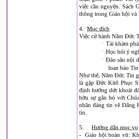
việc cầu nguyện. Sách G
thông trong Giáo hội và 
4.
Mục đích
Việc cử hành Năm Đức T
Tái khám phá 
¨
Học hỏi ý ngh
¨
Đào sâu nội d
¨
loan báo Ti
Như thế, Năm Đức Tin gi
là gặp Đức Kitô Phục S
định hướng dứt khoát đ
hữu sự gắn bó với Chúa
nhân đáng tin về Đấng P
tin.
5.
Hướng dẫn mục vụ
-
Giáo hội hoàn vũ: Kha