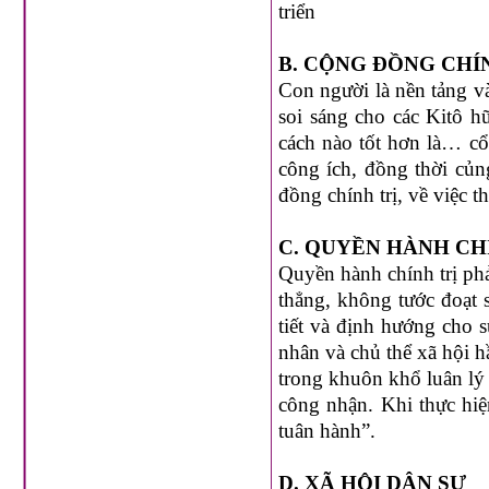
triển
B. CỘNG ĐỒNG CHÍ
Con người là nền tảng và
soi sáng cho các Kitô h
cách nào tốt hơn là… cổ
công ích, đồng thời củn
đồng chính trị, về việc 
C. QUYỀN HÀNH CH
Quyền hành chính trị ph
thẳng, không tước đoạt 
tiết và định hướng cho s
nhân và chủ thể xã hội h
trong khuôn khổ luân lý 
công nhận. Khi thực hiệ
tuân hành”.
D. XÃ HỘI DÂN SỰ