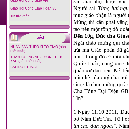
sai phải phụ thuộc vào
Giáo Hội Công Giáo VN
Người sai.
Từng hai ngư
Giáo Hội Công Giáo Hoàn Vũ
mục giáo phận là người 
Tin tức khác
Mừng thì cần phải vâng
tạo nên một tông đồ đoàn
Đến 10g, Đức cha Giuse
Sách
Ngài chào mừng quí cha
NHÂN BẢN THEO KI-TÔ GIÁO (bản
trái mà Giáo phận đã gặ
mới nhất)
mục, trong đó có một tâ
THẦN LƯƠNG NUÔI SỐNG HỒN
XÁC (bản mới nhất)
Quốc Tuấn; công việc t
BÀI HAY CHIA SẺ
quản xứ đầu tiên. Kế đế
mùa hè của quý cha nơi 
cùng là chúc mừng quý
Cha Tổng Đại Diện GB
Tin”.
1.
Ngày 11.10.2011, Đức
bố Năm Đức Tin. Từ
Por
tin cho dân ngoại
”. Năm