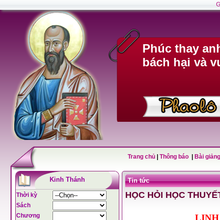
G
Phúc thay anh
bách hại và v
Trang chủ
|
Thông báo
|
Bài giảng
Kinh Thánh
Tin tức
HỌC HỎI HỌC THUYẾ
Thời kỳ
Sách
Chương
LINH