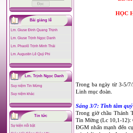
HỌC 
Bài giảng lễ
Lm. Giuse Đinh Quang Thịnh
Lm. Giuse Trịnh Ngọc Danh
Lm. Phaolô Trịnh Minh Thái
Lm. Augustin Lê Quý Phi
Lm. Trịnh Ngọc Danh
Trong ba ngày từ 3-5/7
Suy niệm Tin Mừng
Linh mục đoàn.
Suy niệm khác
Sáng 3/7
: Tĩnh tâm quý
Trong giờ chầu Thánh 
Tin tức
Tin Mừng (Lc 10,1-12): 
Sự kiện nổi bật
ĐGM nhấn mạnh đến cụ