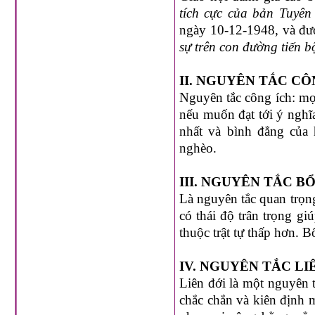
tích cực của bản Tuyê
ngày 10-12-1948, và đư
sự trên con đường tiến 
II. NGUYÊN TẮC CÔ
Nguyên tắc công ích: mọi
nếu muốn đạt tới ý nghĩa
nhất và bình đẳng của 
nghèo.
III. NGUYÊN TẮC B
Là nguyên tắc quan trọng 
có thái độ trân trọng gi
thuộc trật tự thấp hơn. B
IV. NGUYÊN TẮC LI
Liên đới là một nguyên t
chắc chắn và kiên định 