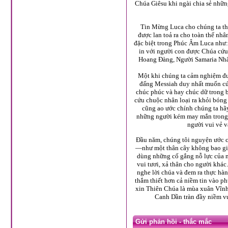
Chúa Giêsu khi ngài chia sẻ nhữn
Tin Mừng Luca cho chúng ta thấ
được lan toả ra cho toàn thể nh
đặc biệt trong Phúc Âm Luca như:
in với người con được Chúa cứ
Hoang Đàng, Người Samaria Nhân
Một khi chúng ta cảm nghiệm đượ
đấng Messiah duy nhất muốn cứu
chúc phúc và hay chúc dữ trong b
cứu chuộc nhân loại ra khỏi bóng
cũng ao ước chính chúng ta hãy
những người kém may mắn trong x
người vui vẻ v
Đầu năm, chúng tôi nguyện ước c
—như một thân cây không bao giờ
dùng những cố gắng nỗ lực của m
vui tươi, xả thân cho người khá
nghe lời chúa và đem ra thực hà
thắm thiết hơn cả niềm tin vào p
xin Thiên Chúa là mùa xuân Vĩnh
Canh Dần tràn đầy niềm v
Gửi phản hồi - thắc mắc