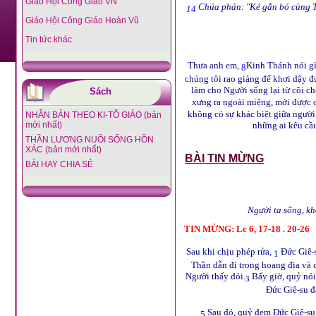
Giáo Hội Công Giáo VN
Chúa phán: "Kẻ gắn bó cùng Ta 
14
Giáo Hội Công Giáo Hoàn Vũ
Tin tức khác
Thưa anh em,
Kinh Thánh nói gì
8
chúng tôi rao giảng để khơi dậy đ
làm cho Người sống lại từ cõi chế
Sách
xưng ra ngoài miệng, mới được 
không có sự khác biệt giữa người 
NHÂN BẢN THEO KI-TÔ GIÁO (bản
mới nhất)
những ai kêu cầ
THẦN LƯƠNG NUÔI SỐNG HỒN
XÁC (bản mới nhất)
BÀI TIN MỪNG
BÀI HAY CHIA SẺ
Người ta sống, k
TIN MỪNG
:
Lc 6, 17-18 . 20-26
Sau khi chịu phép rửa,
Đức Giê-s
1
Thần dẫn đi trong hoang địa và c
Người thấy đói.
Bấy giờ, quỷ nói
3
Đức Giê-su đ
Sau đó, quỷ đem Đức Giê-su l
5