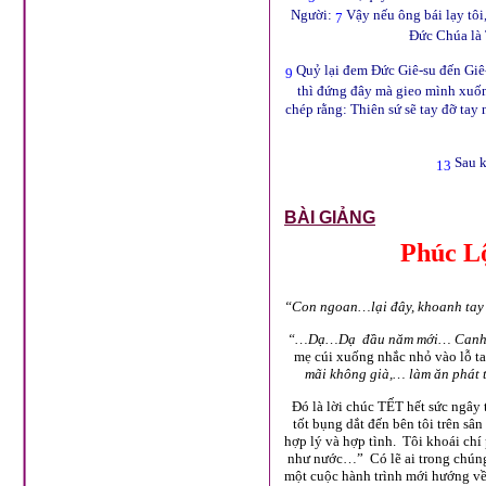
Người:
Vậy nếu ông bái lạy tôi,
7
Đức Chúa là 
Quỷ lại đem Đức Giê-su đến Giê-
9
thì đứng đây mà gieo mình xuốn
chép rằng: Thiên sứ sẽ tay đỡ tay
Sau k
13
BÀI GIẢNG
Phúc L
“Con ngoan…lại đây, khoanh tay 
“…Dạ…Dạ đầu năm mới… Canh… 
mẹ cúi xuống nhắc nhỏ vào lỗ ta
mãi không già,… làm ăn phát 
Đó là lời chúc TẾT hết sức ngây
tốt bụng dắt đến bên tôi trên sân
hợp lý và hợp tình. Tôi khoái chí
như nước…” Có lẽ ai trong chúng 
một cuộc hành trình mới hướng về