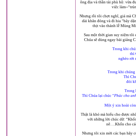
ông địa và thần tài phù hộ: vừa 
việc làm--“trú
Nhưng rồi tôi chợt nghĩ, giá mà C
dài khăn đóng và đi hia “bảy dặ
thịt vào thánh lễ Mùng Mộ
Sau một thời gian suy niệm tôi
Chúa sẽ dùng ngay bài giảng C
Trong khi chú
thì
nghèo rớt 
Trong khi chúng 
Thì Chú
đói k
Trong 
Thì Chúa lại chúc “
Phúc cho anh
Một ý xin hoài còn
Thật là khó mà hiểu cho được nh
với những lời chúc dữ: “Khố
nê….Khốn cho các
Nhưng tôi xin mời các bạn hãy c