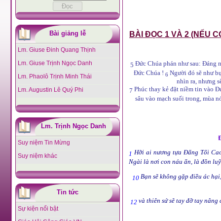
Bài giảng lễ
BÀI ĐỌC 1 VÀ 2 (NẾU C
Lm. Giuse Đinh Quang Thịnh
Lm. Giuse Trịnh Ngọc Danh
Đức Chúa phán như sau: Đáng ngu
5
Đức Chúa !
Người đó sẽ như bụ
6
Lm. Phaolô Trịnh Minh Thái
nhìn ra, nhưng 
Phúc thay kẻ đặt niềm tin vào 
Lm. Augustin Lê Quý Phi
7
sâu vào mạch suối trong, mùa n
Lm. Trịnh Ngọc Danh
Đ
Suy niệm Tin Mừng
Hỡi ai nương tựa Đấng Tối Cao
1
Suy niệm khác
Ngài là nơi con náu ẩn, là đồn luỹ
Bạn sẽ không gặp điều ác hại,
10
Tin tức
và thiên sứ sẽ tay đỡ tay nâng
12
Sự kiện nổi bật