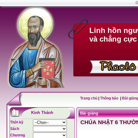
G
Linh hồn ngư
và chẳng cực
Trang chủ
|
Thông báo
|
Bài giảng
Kinh Thánh
Bài giảng
CHÚA NHẬT 6 THƯỜ
Thời kỳ
Sách
Chương