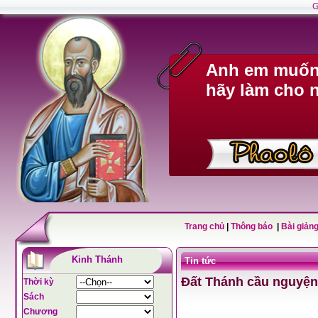
G
Anh em muốn 
hãy làm cho n
Trang chủ
|
Thông báo
|
Bài giảng
Kinh Thánh
Tin tức
Đất Thánh cầu nguyện
Thời kỳ
Sách
Chương