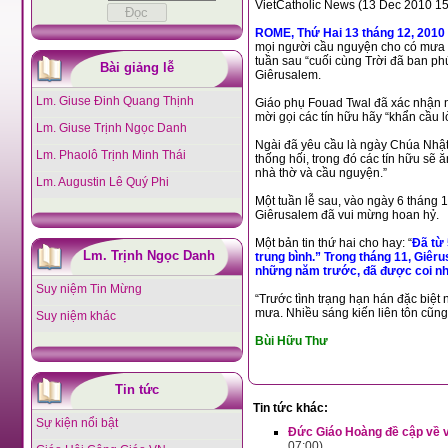
VietCatholic News (13 Dec 2010 15
ROME, Thứ Hai 13 tháng 12, 2
mọi người cầu nguyện cho có mưa rơi xuống trên Đất Thánh, vì tại đây bị ảnh hưởng của một “trận hạn hán rất nặng nề.” Một
tuần sau “cuối cùng Trời đã ban phúc cho Đất Thánh một trận mưa nhỏ hạt,
Bài giảng lễ
Giêrusalem.
Lm. Giuse Đinh Quang Thịnh
Giáo phụ Fouad Twal đã xác nhận ngày 30 tháng 11 vừa qua là “Mưa đã từ lâu
Lm. Giuse Trịnh Ngọc Danh
Ngài đã yêu cầu là ngày Chúa Nhật thứ Hai Mùa Vọng được dành cho ý chỉ này, và “ngày
Lm. Phaolô Trịnh Minh Thái
thống hối, trong đó các tín hữu sẽ ăn chay, hãm mình (không ăn thị
nhà thờ và cầu nguyện.”
Lm. Augustin Lê Quý Phi
Một tuần lễ sau, vào ngày 6 tháng 12 vừa qua, “cuối cùng Trời đã ban cho Đất T
Giêrusalem đã vui mừng hoan hỷ.
Một bản tin thứ hai cho hay: “
Đã từ 5 năm qua, lượng nước mưa trên miền đất Do Thái và Palétin rõ ràng là dưới mức
Lm. Trịnh Ngọc Danh
trung bình.” Trong tháng 11, Giêrusalem đã ghi nhận chỉ có 7 
những năm trước, đã đ
Suy niệm Tin Mừng
“Trước tình trạng hạn hán đặc biệt này, nhiều vị trách nhiệm các tôn giáo đã phải cầu nguyện Thiên Chúa để 
Suy niệm khác
Bùi Hữu Thư
Tin tức
Tin tức khác:
Sự kiện nổi bật
Đức Giáo Hoàng đề cập về v
07:00)