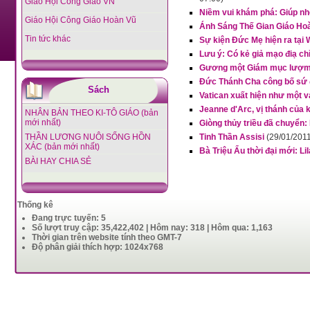
Giáo Hội Công Giáo VN
Niềm vui khám phá: Giúp n
Giáo Hội Công Giáo Hoàn Vũ
Ánh Sáng Thế Gian Giáo Hoà
Tin tức khác
Sự kiện Đức Mẹ hiện ra tại
Lưu ý: Có kẻ giả mạo điạ c
Gương một Giám mục lượm
Đức Thánh Cha công bố sứ đ
Sách
Vatican xuất hiện như một v
Jeanne d'Arc, vị thánh của 
NHÂN BẢN THEO KI-TÔ GIÁO (bản
mới nhất)
Giòng thủy triều đã chuyển
THẦN LƯƠNG NUÔI SỐNG HỒN
Tinh Thần Assisi
(29/01/2011
XÁC (bản mới nhất)
Bà Triệu Ẩu thời đại mới: Li
BÀI HAY CHIA SẺ
Thống kê
Đang trực tuyến: 5
Số lượt truy cập: 35,422,402 | Hôm nay: 318 | Hôm qua: 1,163
Thời gian trên website tính theo GMT-7
Độ phân giải thích hợp: 1024x768