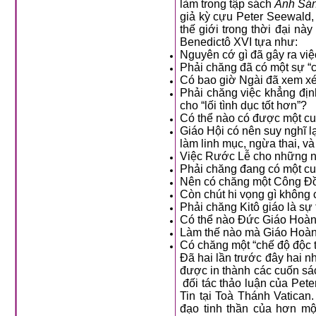
làm trong tập sách
Ánh Sán
giả kỳ cựu Peter Seewald, cuốn sách này đã đối đầu trực tiếp vào một số vấn nạn lớn nhất mà
thế giới trong thời đại này đang trực 
Benedictô XVI tựa như:
Phải chăng đã có một sự “
Có bao giờ Ngài đã xem xé
Phải chăng việc khẳng định sự tốt là
cho “lối tình dục tốt hơn”?
Giáo Hội có nên suy nghĩ lại về các giáo huấn Công Giáo về đời sống độc thân linh mục, phụ nữ
Việc Rước Lễ cho những n
Phải chăng đang có một cu
Còn chút hi vọng gì không 
Phải chăng Kitô giáo là sự 
Đã hai lần trước đây hai nhân vật này đã có các cuộc thảo luận rộng rãi trên nhiều vấn đề, và đã
được in thành các cuốn sá
đối tác thảo luận của Peter Seewald là Jos
Tin tại Toà Thánh Vatican. Bây giờ, Joseph Ratzinger là Giáo Hoàng
đạo tinh thần của hơn một tỉ người Công giáo trên khắp thế giới. Mặc dù bây giờ Seewald