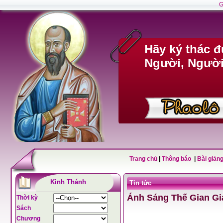
G
Hãy ký thác 
Người, Người 
Trang chủ
|
Thông báo
|
Bài giảng
Kinh Thánh
Tin tức
Ánh Sáng Thế Gian Giá
Thời kỳ
Sách
Chương