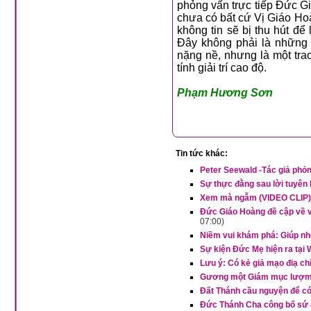
phỏng vấn trực tiếp Đức Giáo Hoà
chưa có bất cứ Vị Giáo Hoàng nào trước đây phải 
không tin sẽ bị thu hút để lắng nghe Benedictô trả lời cách thẳng thắn, chu đáo và gợi suy tư.
Đây không phải là những huấn giáo ngiêm khắc cũng chẳng phải là đường hướng thần học
nặng nề, nhưng là một trao đổi sinh độ
tính giải trí cao độ.
Phạm Hương Sơn
Tin tức khác:
Peter Seewald -Tác giả phỏ
Sự thực đằng sau lời tuyên
Xem mà ngẫm (VIDEO CLIP)
Đức Giáo Hoàng đề cập về v
07:00)
Niềm vui khám phá: Giúp n
Sự kiện Đức Mẹ hiện ra tại
Lưu ý: Có kẻ giả mạo điạ c
Gương một Giám mục lượm
Đất Thánh cầu nguyện để c
Đức Thánh Cha công bố sứ đ