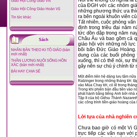
Giáo Hội Công Giáo VN
của ĐGH với các nhóm giáo sĩ, thiếu nhi và sinh viên mà đã trở nên
Giáo Hội Công Giáo Hoàn Vũ
những phương thức ưa thích của Ngài để gợi lên các ý tưởng vươn
ra bên ngoài khuôn
Tin tức khác
Tất nhiên, cuộc phỏng vấn mới nhất diễn ra vào một thời điểm quyết
định trong triều đại năm năm của ĐGH Benedictô XVI, sau các tin
tức dồn dập trong năm nay về vấn đề giáo sĩ lạm dụng tình dục tại
Châu Âu và bao gồm cả quy kết che đậy bởi các giám chức trong
Sách
giáo hội với những nỗ lực đang được thực hiện trong các thủ đoạn
bôi bẩn Đức Giáo Hoàng. Trong khi chưa có d
NHÂN BẢN THEO KI-TÔ GIÁO (bản
mới nhất)
dung của các buổi phỏng vấn, giữa lúc những hậu
xuống, thì có thể nói, sự thiếu vắng tiếng nói của Ngài trong bối cảnh của các cuộc hội thoại sẽ
THẦN LƯƠNG NUÔI SỐNG HỒN
XÁC (bản mới nhất)
gây nên sự chú ý chính từ 
BÀI HAY CHIA SẺ
Một điểm liên hệ đáng lưu tâm nữa là cuộc phỏng vấn lần thứ
Ratzinger trong nhữ
vào Mùa Chay tới, có lẽ trong tháng
Trong khi phiên bản đầu tiên vào 
phát hành bằng tiếng Anh bởi nhà xuất bản Doubleday, cuốn sách s
Tập II của bộ
Giêsu Thành Nazaret
các công trình tiền-giáo hoàng của 
Lời tựa của nhà nghiên 
Chưa bao giờ có một Vị Giáo Hoàng, trong một cuộc phỏng vấn dài của một cuốn sách, xử lý
trực tiếp các vấn nạn với phạm vi bao trù