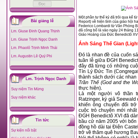
Một phần tư thế kỷ đã trôi qua kể từ bước ngoặt do bản Tường Trìn
Bài giảng lễ
Report) về hiện tình của giáo hội hai mươi năm sau khi kết thúc Công Đồng Vatican II; và như đã được thông báo bởi LM
Federico Lombardi từ Văn Phòng Báo Chí của Tòa Thánh từ tháng Tám vừa qua, nhà xuất bản Ignatius
đã công bố là vào ngày 24 tháng 11 này, họ sẽ phát hành cuốn 
Lm. Giuse Đinh Quang Thịnh
Giáo Hoàng của Đức Benedictô X
Lm. Giuse Trịnh Ngọc Danh
Ánh Sáng Thế Gian (Light
Lm. Phaolô Trịnh Minh Thái
Đó là nhan đề của cuốn sách mới với nội dung được ghi lại từ cuộc phỏng vấn trải dài tròn một
Lm. Augustin Lê Quý Phi
tuần lễ giữa ĐGH Benedictô XVI với ký giả kỳ cự
đây đã từng có những cuộc phỏng vấn dài với ĐHY Ratzinger lúc Ngài còn là tổng trư
Tín Lý Đức Tin (Congregation for the Doctrine of the Faith-CDF), và sau đó đã được xuất bản
thành sách dưới các nhan
Lm. Trịnh Ngọc Danh
Trần Thế (God and the Wo
thực hiện).
Suy niệm Tin Mừng
Là một người vô thần trong những lần gặp gỡ đầu tiên với
Suy niệm khác
Ratzinger, ký giả Seewald đã ghi nhận ĐGH Benedictô là yếu tố đã
khiến ông chuyển đổi trở thành người Công Giáo. Trước khi có
cuộc trò chuyện mới nhất trong tháng Bảy vừa qua 
ĐGH Benedictô XVI đã dành một cuộc p
Tin tức
bầu cử năm 2005 với bốn phóng v
đồng hồ dài tại Điện Castel Gon
Sự kiện nổi bật
trở về thăm quê hương Ba
Nói thế không có nghĩa là bỏ sót đi rất nhiều những hội luận hỏi đáp