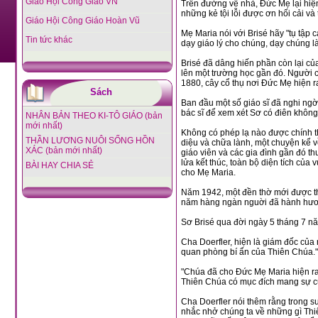
Giáo Hội Công Giáo VN
Trên đường về nhà, Đức Mẹ lại hiện ra và khi Brisé hỏi thì Đức Mẹ trả lời: "Ta là Nữ Vuơng Thiên Quốc, ta đang cầu xin cho
Giáo Hội Công Giáo Hoàn Vũ
Mẹ Maria nói với Brisé hãy "tụ tập các con trẻ ở đất nước hoang dã này và dạy cho chúng những lẽ cần cho sự cứu rỗi. Hãy
Tin tức khác
Brisé đã dâng hiến phần còn lại của đời mình để lo việc giáo dục cho trẻ em. Sơ lập ra một 'dòng ba' thánh Phanxicô và dựng
lên một trường học gần đó. Người cha của Sơ, ông Lambert, cũng xây một nhà nguyện
Sách
Ban đầu một số giáo sĩ đã nghi ngờ sự kiện này và cho rằng đó là một sự gian lận, Sơ Brisé đã bị đe 
bác sĩ để xem xét Sơ có điên không
NHÂN BẢN THEO KI-TÔ GIÁO (bản
mới nhất)
Không có phép lạ nào được chính thức công nhận là do Sơ Brisé làm ra. Nhưng lịch sử của ngôi đền có nhiều câu chuyện kỳ
THẦN LƯƠNG NUÔI SỐNG HỒN
diệu và chữa lành, một chuyện kể về đám cháy đồng cỏ khủng khiếp ở Peshtigo, Wisconsin, năm 1871, lúc
XÁC (bản mới nhất)
giáo viên và các gia đình gần đó thu mình trong căn nhà nguyện để cầu kinh t
lửa kết thúc, toàn bộ diện tích của vùng đất đã bị tàn rụi, ngoại trừ trường học, nhà thờ, tu viện và năm mẫu đất đã hiến dâng
BÀI HAY CHIA SẺ
cho Mẹ Maria.
Năm 1942, một đền thờ mới được t
năm hàng ngàn nguời đã hành hươn
Sơ Brisé qua đời ngày 5 tháng 7 nă
Cha Doerfler, hiện là giám đốc của ngôi đền, cho biết việc chính thức công nhận các cuộc hiện ra khẳng định một lần nữa "sự
quan phòng bí ẩn của Thiên Chúa."
"Chúa đã cho Đức Mẹ Maria hiện ra ở đây. Lý do tại sao thì tôi không thể biết được. 
Cha Doerfler nói thêm rằng trong suốt lịch sử Đức Mẹ đã hiện ra "như là một dấu
nhắc nhở chúng ta về những gì Thiên Chúa đã hứa. Mẹ là m