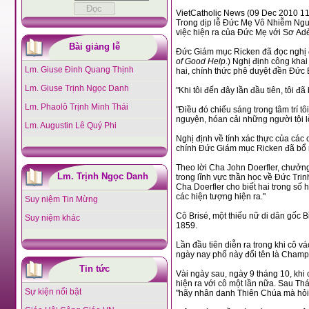
VietCatholic News (09 Dec 2010 11
Trong dịp lễ Đức Mẹ Vô Nhiễm Nguyên Tội, Đức Giám Mục David L. Ricken của Green Bay đã ban hành nghị định công nhận
việc 
Bài giảng lễ
Đức Giám mục Ricken đã đọc nghị đ
of Good Help
.) Nghị định công khai tính xác thực của các cuộc hiện ra. Đồng thời Ngài cũng ban hành một nghị định định thứ
Lm. Giuse Đinh Quang Thịnh
Lm. Giuse Trịnh Ngọc Danh
"Khi tôi đến đây lần đầu tiên, tôi 
Lm. Phaolô Trịnh Minh Thái
"Điều đó chiếu sáng trong tâm trí tôi rằng chúng ta đang có những nhu cầu tương tự phải đối mặt với ngày hôm nay, là cầu
nguyện, hóan cải nh
Lm. Augustin Lê Quý Phi
Nghị định về tính xác thực của các cuộc hiện ra là kết quả của hai năm điều tra. Trước đây vào ngày 9 tháng 1 năm 2009,
Theo lời Cha John Doerfler, chưởng ấn và là chánh đại diện của giáo phận "Các nhà thần học là những b
Lm. Trịnh Ngọc Danh
trong lĩnh vực thần học về Đức Trinh Nữ Maria." Mặc dù tên tuổi 
Cha Doerfler cho biết hai trong số họ là những người được quốc tế công nhận và có "kinh nghiệm trong các việc kiểm tra về
các hiện tượng hiện ra."
Suy niệm Tin Mừng
Cô Brisé, một thiếu nữ di dân gốc Bỉ, lúc đó đang tuổi 28 thì được Đức Mẹ hiện ra với cô ba lần vào mùa Thu tháng Mười năm
Suy niệm khác
1859.
Lần đầu tiên diễn ra trong khi cô vác một bao lúa mì đến một nhà máy lúa mạch cách phố Robinsonville khoảng bốn dặm,
ngày nay phố này đổi tên
Tin tức
Vài ngày sau, ngày 9 tháng 10, khi cô Brise trên đường đi dự Lễ Chúa Nhật tạ
hiện ra với cô một lần nữa. Sau Thánh Lễ, cô nói với cha xứ về những sự việc đã nhìn thấy và ngài đã cho cô một lời khuyên
Sự kiện nổi bật
"hãy nhân 