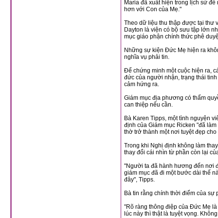
Maria đã xuất hiện trong lịch sử để nhắc nhở chúng ta về những điều quan trọng cho sự cứu rỗi và thu hút chúng ta tới gần
hơn với Con của Mẹ."
Theo dữ liệu thu thập được tại thư viện Đại Học Dayton, những sự hiện ra của Đức Mẹ bắt đầu có từ thế kỷ thứ tư. Đại Học
Dayton là viện có bộ sưu tập lớn nhất thế giới về những nghiên cứu về Đức Maria. Danh sách các nơi hiện ra được các giám
Những sự kiện Đức Mẹ hiện ra không phải là thuộc về lãnh vực tín lý của Hội Thánh và như vậy người Công giáo không có
nghĩa vụ phải tin.
Để chứng minh một cuộc hiện ra, các nhà điều tra phải cân nhắc một số yếu tố bao gồm nội dung mặc khải, phẩm chất đạo
đức của người nhận, trạng thái tinh thần và sự phục tùng giáo quyền và các việc đạo 
cảm hứng ra.
Giám mục địa phương có thẩm quyền để xác nhận một sự hiện ra, tuy nhiên Toà
can thiệp nếu cần.
Bà Karen Tipps, một tình nguyện viên lo việc chăm sóc thánh địa cùng với chồng là Steve trong 
định của Giám mục Ricken "đã làm trọn vẹn những ước vọng củ
Trong khi Nghị định không làm thay đổi cách nhìn của những người hành hương tới thánh địa đã có từ lâu n
thay đổi cái nhìn từ phần còn lại của
"Người ta đã hành hương đến nơi đây từ hơn 150 năm rồi... nhưng qua nhãn quan của Giáo Hội và của thế giới, thì có một
giám mục đã đi một bước dài thế này để lập ra một ủy ban như thế, là một sự khẳng định cần thiết về những gì đã xảy ra ở
đây", Tipps.
Bà tin rằng chính thời điểm của sự
"Rõ ràng thông điệp của Đức Mẹ là cho chính thời gian bây giờ. Nếu chúng ta nhìn vào tình trạng trẻ em của chúng ta trong
lúc này thì thật 