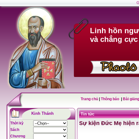
G
Linh hồn ngư
và chẳng cực
Trang chủ
|
Thông báo
|
Bài giảng
Kinh Thánh
Tin tức
Sự kiện Đức Mẹ hiện 
Thời kỳ
Sách
Chương