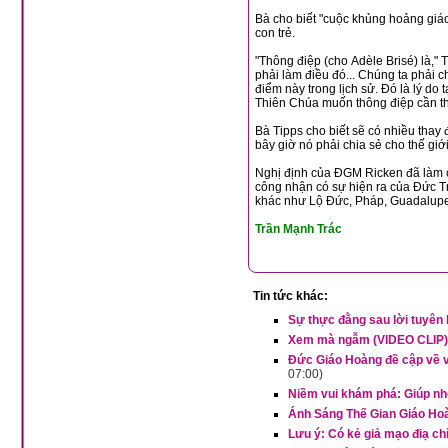
Bà cho biết "cuộc khủng hoảng giáo lý" vẫn tồn tại ngày nay, giống như thời khi Sơ Brisé được truyền dạy phải dạy giào lý cho
con trẻ.
"Thông điệp (cho Adèle Brisé) là," Tụ tập các con trẻ. Hãy dạy giáo lý cho chúng. Hãy cho chúng đức tin, "bà nói."Chúng ta cần
phải làm điều đó... Chúng ta phải cho chúng thực chất của đức tin... Vì vậy, tôi nghĩ đó là lý do tại sao nó đang xảy ra tại thời
điểm này trong lịch sử. Đó là lý do tại sao Đức Giám mục Ricken đã đưa vấn đề này ra. Tôi nghĩ rằng đó là một kế hoạch của
Bà Tipps cho biết sẽ có nhiều thay đổi lớn, sẽ có nhiều người hơn đến viếng ngôi đền. "Đây từng là một nơi yên tĩnh. Nhưng
Nghị định của ĐGM Ricken đã làm cho ngôi đền Đức Bà Trợ Giúp Ơn Lành
công nhận có sự hiện ra của Đức Trinh Nữ Maria. Nghị định này cũng nâng nơi này lên ngang hàng với những nơi nổi tiếng
Trần Mạnh Trác
Tin tức khác:
Sự thực đằng sau lời tuyên
Xem mà ngẫm (VIDEO CLIP)
Đức Giáo Hoàng đề cập về v
07:00)
Niềm vui khám phá: Giúp n
Ánh Sáng Thế Gian Giáo Hoà
Lưu ý: Có kẻ giả mạo điạ c