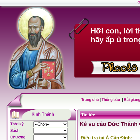
G
Hỡi con, lời 
hãy ấp ủ tron
Trang chủ
|
Thông báo
|
Bài giảng
Kinh Thánh
Tin tức
Kẻ vu cáo Đức Thánh C
Thời kỳ
Sách
Chương
Điều tra tại Á Căn Đình: