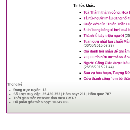
Tin tức khác:
Toà Thánh thành công: Hoa 
Tài tử-người mẫu đang nổi t
Cuộc đời của 'Thiên Thần L
5 tin 'bong bóng xì hơi' cuả 
Thánh lễ bảy triệu người
(25
Tuần cửu nhật lần chuỗi Mân
(06/05/2015 08:33)
Giả danh hối nhân để ghi âm 
70,000 tín hữu dự thánh lễ 
Người Công Giáo được kêu g
(26/06/2015 21:44)
Sau vụ hỏa hoạn, Tượng Đứ
Cứu thành công “em bé thần
Thống kê
Đang trực tuyến: 13
Số lượt truy cập: 35,420,353 | Hôm nay: 211 | Hôm qua: 787
Thời gian trên website tính theo GMT-7
Độ phân giải thích hợp: 1024x768