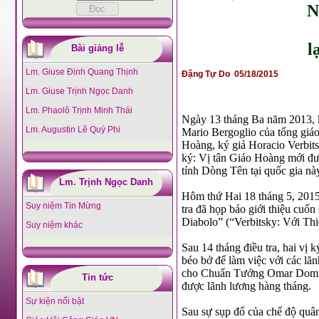
N
l
Bài giảng lễ
Lm. Giuse Đinh Quang Thịnh
Đặng Tự Do 05/18/2015
Lm. Giuse Trịnh Ngọc Danh
Lm. Phaolô Trịnh Minh Thái
Ngày 13 tháng Ba năm 2013, 
Lm. Augustin Lê Quý Phi
Mario Bergoglio của tổng giáo
Hoàng, ký giả Horacio Verbit
ký: Vị tân Giáo Hoàng mới đư
tỉnh Dòng Tên tại quốc gia nà
Lm. Trịnh Ngọc Danh
Hôm thứ Hai 18 tháng 5, 2015,
Suy niệm Tin Mừng
tra đã họp báo giới thiệu cuố
Diabolo” (“Verbitsky: Với Th
Suy niệm khác
Sau 14 tháng điều tra, hai vị
béo bở để làm việc với các lã
cho Chuẩn Tướng Omar Doming
Tin tức
được lãnh lương hàng tháng.
Sự kiện nổi bật
Sau sự sụp đổ của chế độ quân