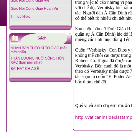
Giáo Hội Công Giáo VN
trong việc tố cáo những vi p
với chế độ, Verbitsky biết rất 
Giáo Hội Công Giáo Hoàn Vũ
tác. Người dân Á Căn Đình rất
Tin tức khác
có thể biết rõ nhiều chi tiết nh
Sau cuộc bầu cử Đức Giáo Hoà
quân sự Á Căn Đình) lúc đó l
Sách
miệng các linh mục dòng Tên 
NHÂN BẢN THEO KI-TÔ GIÁO (bản
Cuốn “Verbitsky: Con Dios y 
mới nhất)
không thể chối cãi được trong
THẦN LƯƠNG NUÔI SỐNG HỒN
Rubens Graffigna đã được các
XÁC (bản mới nhất)
Verbitsky. Bên cạnh đó là một
BÀI HAY CHIA SẺ
theo đó Verbitsky nhận được 
tác soạn ra cuốn “El Poder Ae
bốc thơm chế độ.
Quý vị và anh chị em muốn bi
http://vaticaninsider.lastam