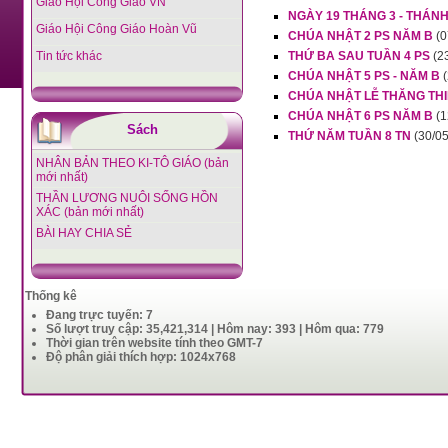
Giáo Hội Công Giáo VN
NGÀY 19 THÁNG 3 - THÁNH
Giáo Hội Công Giáo Hoàn Vũ
CHÚA NHẬT 2 PS NĂM B
(0
Tin tức khác
THỨ BA SAU TUẦN 4 PS
(2
CHÚA NHẬT 5 PS - NĂM B
CHÚA NHẬT LỄ THĂNG TH
CHÚA NHẬT 6 PS NĂM B
(1
Sách
THỨ NĂM TUẦN 8 TN
(30/05
NHÂN BẢN THEO KI-TÔ GIÁO (bản
mới nhất)
THẦN LƯƠNG NUÔI SỐNG HỒN
XÁC (bản mới nhất)
BÀI HAY CHIA SẺ
Thống kê
Đang trực tuyến: 7
Số lượt truy cập: 35,421,314 | Hôm nay: 393 | Hôm qua: 779
Thời gian trên website tính theo GMT-7
Độ phân giải thích hợp: 1024x768