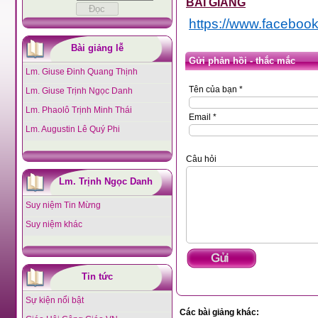
BÀI GIẢNG
https://www.faceb
Bài giảng lễ
Gửi phản hồi - thắc mắc
Lm. Giuse Đinh Quang Thịnh
Tên của bạn *
Lm. Giuse Trịnh Ngọc Danh
Lm. Phaolô Trịnh Minh Thái
Email *
Lm. Augustin Lê Quý Phi
Câu hỏi
Lm. Trịnh Ngọc Danh
Suy niệm Tin Mừng
Suy niệm khác
Tin tức
Sự kiện nổi bật
Các bài giảng khác: