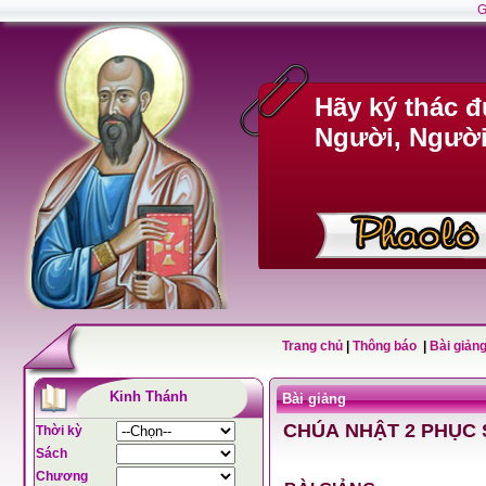
G
Hãy ký thác 
Người, Người 
Trang chủ
|
Thông báo
|
Bài giảng
Kinh Thánh
Bài giảng
CHÚA NHẬT 2 PHỤC 
Thời kỳ
Sách
Chương