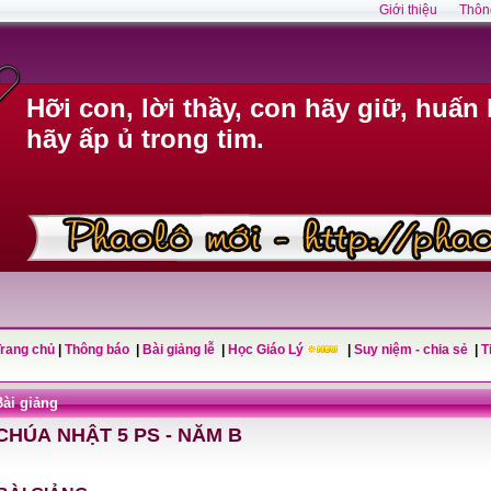
Giới thiệu
Thôn
Hỡi con, lời thầy, con hãy giữ, huấn 
hãy ấp ủ trong tim.
Trang chủ
|
Thông báo
|
Bài giảng lễ
|
Học Giáo Lý
|
Suy niệm - chia sẻ
|
T
Bài giảng
CHÚA NHẬT 5 PS - NĂM B