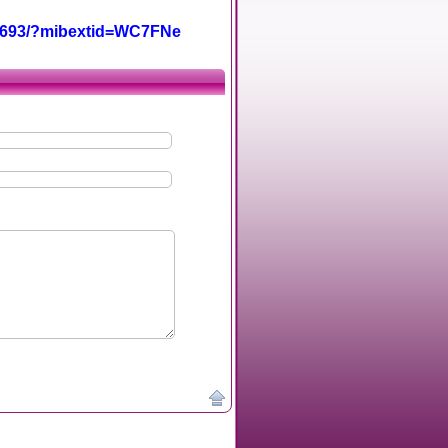
5693/?mibextid=WC7FNe