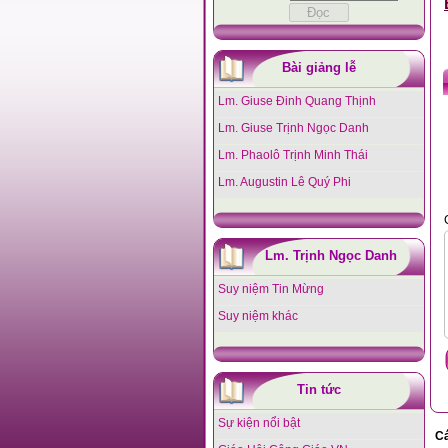
Bài giảng lễ
Lm. Giuse Đinh Quang Thịnh
Lm. Giuse Trịnh Ngọc Danh
Lm. Phaolô Trịnh Minh Thái
Lm. Augustin Lê Quý Phi
Lm. Trịnh Ngọc Danh
Suy niệm Tin Mừng
Suy niệm khác
Tin tức
Sự kiện nổi bật
Cá