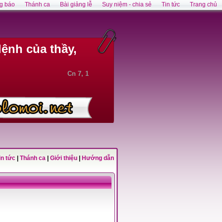
g báo
Thánh ca
Bài giảng lễ
Suy niệm - chia sẻ
Tin tức
Trang chủ
lệnh của thầy,
Cn 7, 1
in tức
|
Thánh ca
|
Giới thiệu
|
Hướng dẫn