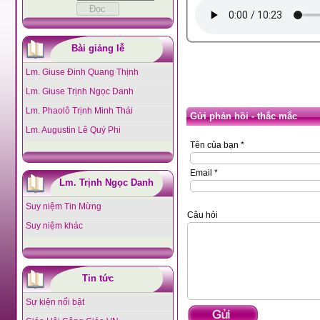
Bài giảng lễ
Lm. Giuse Đinh Quang Thịnh
Lm. Giuse Trịnh Ngọc Danh
Lm. Phaolô Trịnh Minh Thái
Gửi phản hồi - thắc mắc
Lm. Augustin Lê Quý Phi
Tên của bạn *
Email *
Lm. Trịnh Ngọc Danh
Suy niệm Tin Mừng
Câu hỏi
Suy niệm khác
Tin tức
Sự kiện nổi bật