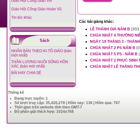
Giáo Hội Công Giáo VN
Giáo Hội Công Giáo Hoàn Vũ
Tin tức khác
Các bài giảng khác:
LỄ THÁNH GIA NĂM B
(30/1
CHÚA NHẬT 4 THƯỜNG NI
Sách
NGÀY 19 THÁNG 3 - THÁNH
CHÚA NHẬT 2 PS NĂM B
(0
NHÂN BẢN THEO KI-TÔ GIÁO (bản
CHÚA NHẬT 5 PS - NĂM B
mới nhất)
CHÚA NHẬT 2 PHỤC SINH 
THẦN LƯƠNG NUÔI SỐNG HỒN
XÁC (bản mới nhất)
CHÚA NHẬT LỄ THĂNG TH
BÀI HAY CHIA SẺ
Thống kê
Đang trực tuyến: 1
Số lượt truy cập: 35,420,278 | Hôm nay: 136 | Hôm qua: 787
Thời gian trên website tính theo GMT-7
Độ phân giải thích hợp: 1024x768