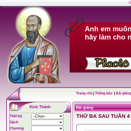
G
Anh em muốn 
hãy làm cho n
Trang chủ
|
Thông báo
|
Bài giảng
Kinh Thánh
Bài giảng
THỨ BA SAU TUẦN 4
Thời kỳ
Sách
Chương