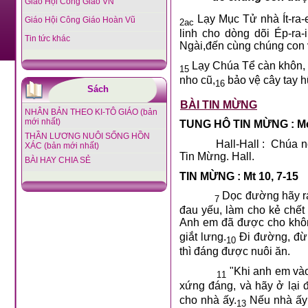
Giáo Hội Công Giáo VN
Lạy Mục Tử nhà Ít-ra-e
Giáo Hội Công Giáo Hoàn Vũ
2ac
linh cho dòng dõi Ép-ra
Tin tức khác
Ngài,đến cùng chúng con 
Lạy Chúa Tể càn khôn, x
15
nho cũ,
bảo vệ cây tay 
16
Sách
BÀI TIN MỪNG
NHÂN BẢN THEO KI-TÔ GIÁO (bản
mới nhất)
TUNG HÔ TIN MỪNG : Mc
THẦN LƯƠNG NUÔI SỐNG HỒN
Hall-Hall :
Chúa nó
XÁC (bản mới nhất)
Tin Mừng. Hall.
BÀI HAY CHIA SẺ
TIN MỪNG : Mt 10, 7-15
Dọc đường hãy ra
7
đau yếu, làm cho kẻ chết
Anh em đã được cho khôn
giắt lưng.
Đi đường, đừn
10
thì đáng được nuôi ăn.
"Khi anh em vào
11
xứng đáng, và hãy ở lại đ
cho nhà ấy.
Nếu nhà ấy 
13