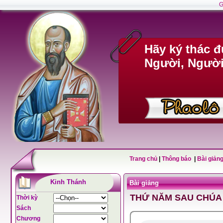
G
Hãy ký thác 
Người, Người 
Trang chủ
|
Thông báo
|
Bài giảng
Kinh Thánh
Bài giảng
Thời kỳ
Sách
Chương