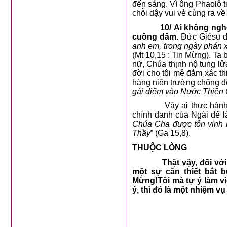
đến sáng. Vì ông Phaolô t
chỗi dậy vui vẻ cùng ra về
10/ Ai không ngh
cuồng dâm.
Đức Giêsu đ
anh em, trong ngày phán 
(Mt 10,15 : Tin Mừng). Ta
nữ, Chúa thịnh nộ tung lửa
đời cho tội mê đắm xác th
hàng niên trường chống đố
gái điếm vào Nước Thiên 
Vậy ai thực hành
chính danh của Ngài để l
Chúa Cha được tôn vinh l
Thầy
” (Ga 15,8).
THUỘC LÒNG
Thật vậy, đối vớ
một sự cần thiết bắt b
Mừng!Tôi mà tự ý làm v
ý, thì đó là một nhiệm v