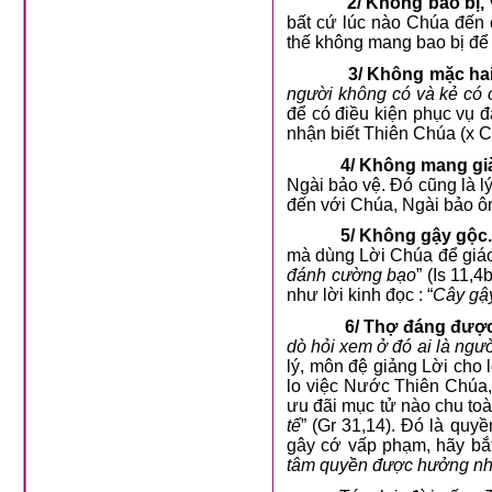
2/ Không bao bị, 
bất cứ lúc nào Chúa đến c
thế không mang bao bị để t
3/
Không mặc hai
người không có và kẻ có 
để có điều kiện phục vụ đ
nhận biết Thiên Chúa (x C
4/ Không mang gi
Ngài bảo vệ. Đó cũng là l
đến với Chúa, Ngài bảo ôn
5/ Không gậy gộc
mà dùng Lời Chúa để giáo 
đánh cường bạo
” (Is 11,
như lời kinh đọc : “
Cây gậy
6/ Thợ đáng được
dò hỏi xem ở đó ai là ngư
lý, môn đệ giảng Lời cho 
lo việc Nước Thiên Chúa,
ưu đãi mục tử nào chu toà
tế
” (Gr 31,14). Đó là qu
gây cớ vấp phạm, hãy bắ
tâm quyền được hưởng n