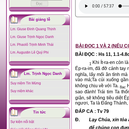
Bài giảng lễ
Lm. Giuse Đinh Quang Thịnh
Lm. Giuse Trịnh Ngọc Danh
Lm. Phaolô Trịnh Minh Thái
BÀI ĐỌC 1 VÀ 2 (NẾU C
Lm. Augustin Lê Quý Phi
BÀI ĐỌC : Hs 11, 1.1-4.8
Khi Ít-ra-en còn l
1
Ép-ra-im, đã đỡ cánh tay
Lm. Trịnh Ngọc Danh
nghĩa, lấy mối ân tình mà
vào má;Ta cúi xuống gần
Suy niệm Tin Mừng
không chịu về với Ta.
H
8ac
Suy niệm khác
sao đành! Trái tim Ta thổn
giận, sẽ không tiêu diệt 
ngươi, Ta là Đấng Thánh, 
ĐÁP CA : Tv 79
Tin tức
Đ.
Lạy Chúa, xin tỏa
Sự kiện nổi bật
để chúng con đượ