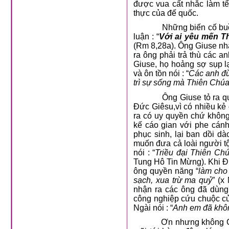
được vua cất nhắc làm tể
thực của đế quốc.
Những biến cố buồn vui
luận : “
Với ai yêu mến T
(Rm 8,28a). Ông Giuse nhậ
ra ông phải trả thù các a
Giuse, họ hoảng sợ sụp l
và ôn tồn nói : “
Các anh đừ
trì sự sống mà Thiên Chúa 
Ông Giuse tỏ ra q
Đức Giêsu,vì có nhiều kẻ
ra có uy quyền chứ không 
kế cáo gian với phe cán
phục sinh, lại ban dồi 
muốn đưa cả loài người t
nói : “
Triều đại Thiên Ch
Tung Hô Tin Mừng). Khi Đ
ông quyền năng
“
làm cho 
sạch, xua trừ ma quỷ
” (x
nhận ra các ông đã dùng
công nghiệp cứu chuộc c
Ngài nói : “
Anh em đã khôn
Ơn nhưng không C