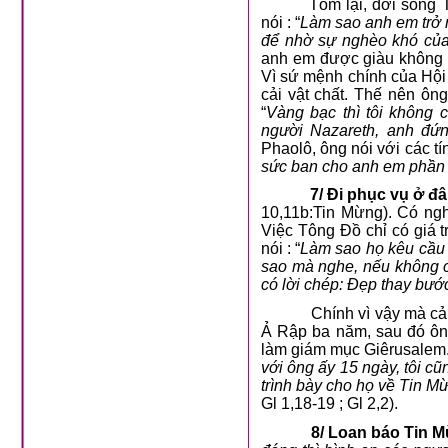
Tóm lại, đời sống
nói : “
Làm sao anh em trở n
để nhờ sự nghèo khó của
anh em được giàu không ph
Vì sứ mệnh chính của Hội
cải vật chất. Thế nên ôn
“
Vàng bạc thì tôi không c
người Nazareth, anh đứ
Phaolô, ông nói với các tín
sức ban cho anh em phần
7/ Đi phục vụ ở đâ
10,11b:Tin Mừng). Có ngh
Việc Tông Đồ chỉ có giá t
nói : “
Làm sao họ kêu cầu
sao mà nghe, nếu không c
có lời chép: Đẹp thay bướ
Chính vì vậy mà cả
Ả Rập ba năm, sau đó ông
làm giám mục Giêrusalem. 
với ông ấy 15 ngày, tôi cũ
trình bày cho họ về Tin Mừ
Gl 1,18-19 ; Gl 2,2).
8/ Loan báo Tin M