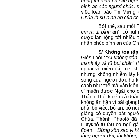
đáng thì bình an các ngư
bình an các ngươi chúc, s
việc loan báo Tin Mừng k
Chúa là sự bình an của ch
Bởi thế, sau mỗi T
em ra đi bình a
n”, có ngh
được lan rộng tới nhiều
nhận phúc bình an của Ch
9/ Không toa rập
Giêsu nói : “
Ai không đón 
thành ấy và rũ bụi chân
” 
ngoại về miền đất mẹ, k
nhưng không nhiễm lây l
sống của người đời, họ k
cảnh như thế mà vẫn kiên 
vì muốn được Ngài cho c
Thánh Thể, khiến cả đoàn
không ân hận vì bài giảng!
phải bỏ việc, bỏ ăn, bỏ n
giảng có quyền bắt ngườ
Chúa. Thánh Phaolô đã 
Êutykhô từ lầu ba ngủ g
đoàn : “
Đừng xôn xao vì h
lòng người đời, tôi không