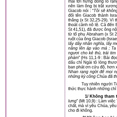
mãi tới hừng đông ló rạn
nên làm ông bị trật xương
Giacob nói : “
Tôi sẽ không
đổi tên Giacob thành Isr
thắng (x St 32,25-29). Vì
thoát cảnh nô lệ. Cả đến
St 41,51), đã được ông n
từ tổ phụ Abraham (x St 
ruột của ông Giacob (Israe
lấy dây nhân nghĩa, lấy m
nâng lên áp vào má ; Ta
ngươi cho kẻ thù, trái ti
phàm
” (Hs 11,1-9 : Bài đ
dấu chỉ Ngài tỏ lòng thư
ban phát ơn cứu độ, hơn x
Nhan rạng ngời để mọi n
những kỳ công Chúa đã th
Tuy nhiên người T
thức thực hành những chỉ 
1/ Không tham 
lưng
” (Mt 10,9) : Làm việ
chất, mà vì yêu Chúa, yê
cho đi không.