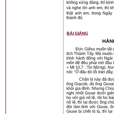
không xứng đáng, thì bình
và nghe lời anh em, thì k
thật anh em, trong Ngà
thành đó.
BÀI GIẢNG
HÀN
Đức Giêsu
muốn tất 
tích Thánh Tẩy. Mà muốn 
trình hành động với Ngà
môn đệ đều phải mở đầu lờ
= Mt 10,7 : Tin Mừng). Nư
nói: “
Ở đâu tội lỗi tràn đầ
Chân lý này đã đượ
ông Giacob, dù ông Giuse 
khỏi gia đình. Nhưng Chúa 
nghị nhốt Giuse dưới gi
họ với giá nô lệ, rồi họ 
nô lệ, thì lại được ông c
đòi làm tình với Giuse, ô
Giuse bị chết rũ tù, thì 