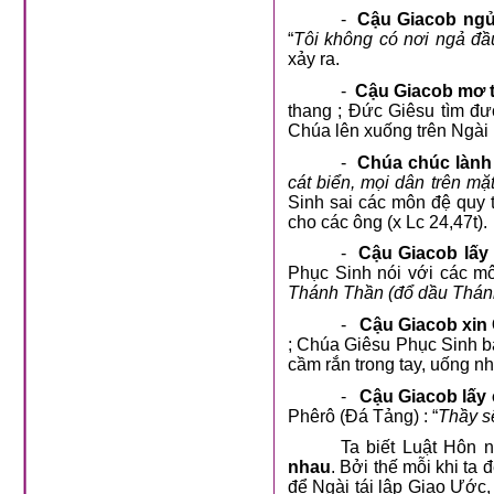
-
Cậu Giacob ngủ
“
Tôi không có nơi ngả đầ
xảy ra.
-
Cậu Giacob mơ t
thang ; Đức Giêsu tìm đư
Chúa lên xuống trên Ngài 
-
Chúa chúc lành
cát biển, mọi dân trên m
Sinh sai các môn đệ quy 
cho các ông (x Lc 24,47t).
-
Cậu Giacob lấy
Phục Sinh nói với các mô
Thánh Thần (đổ dầu Thánh 
-
Cậu Giacob xin 
; Chúa Giêsu Phục Sinh ba
cầm rắn trong tay, uống n
-
Cậu Giacob lấy 
Phêrô (Đá Tảng) : “
Thầy s
Ta biết Luật Hôn 
nhau
. Bởi thế mỗi khi ta
để Ngài tái lập Giao Ước,