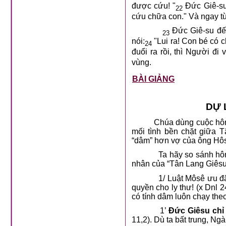
được cứu! "
Đức Giê-su 
22
cứu chữa con." Và ngay t
Đức Giê-su đến
23
nói:
"Lui ra! Con bé có 
24
đuổi ra rồi, thì Người đi 
vùng.
BÀI GIẢNG
DỰ 
Chúa dùng cuộc hôn
mối tình bền chặt giữa 
“dâm” hơn vợ của ông Hô
Ta hãy so sánh hô
nhân của “Tân Lang Giêsu”
1/ Luật Môsê ưu đ
quyền cho ly thư! (x Dnl 
có tính dâm luôn chạy theo
1’
Đức Giêsu chỉ
11,2). Dù ta bất trung, Ng