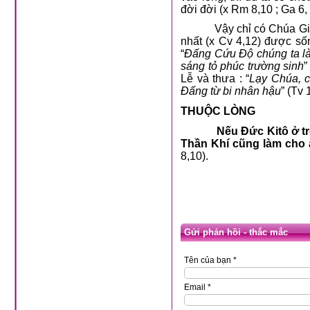
đời đời (x Rm 8,10 ; Ga 6,
Vậy chỉ có Chúa Gi
nhất (x Cv 4,12) được số
“
Đấng Cứu Độ chúng ta là 
sáng tỏ phúc trường sinh
”
Lễ và thưa : “
Lạy Chúa, c
Đấng từ bi nhân hậu
” (Tv
THUỘC LÒNG
Nếu Đức Kitô ở tr
Thần Khí cũng làm cho 
8,10).
Gửi phản hồi - thắc mắc
Tên của bạn *
Email *