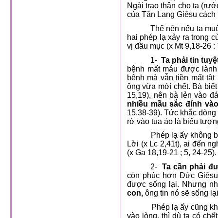
Ngài trao thân cho ta (rư
của Tân Lang Giêsu cách 
Thế nên nếu ta mu
hai phép lạ xảy ra trong 
vị đầu mục (x Mt 9,18-26 
1-
Ta phải tin tu
bệnh mất máu được lành 
bệnh mà vẫn tiền mất tậ
ông vừa mới chết. Bà biế
15,19), nên bà lẻn vào đ
nhiều mầu sắc đính vào
15,38-39). Tức khắc dòng 
rờ vào tua áo là biểu tượn
Phép lạ ấy không b
Lời (x Lc 2,41t), ai đến
(x Ga 18,19-21 ; 5, 24-25).
2-
Ta cần phải đ
còn phúc hơn Đức Giêsu 
được sống lại. Nhưng n
con,
ông tin nó sẽ sống lạ
Phép lạ ấy cũng k
vào lòng, thì dù ta có ch