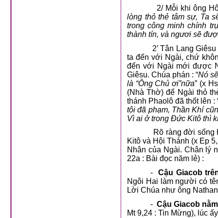
2/ Mỗi khi ông Hô
lòng thỏ thẻ tâm sự, Ta 
trong công minh chính trự
thành tín, và ngươi sẽ đư
2’ Tân Lang Giêsu 
ta đến với Ngài, chứ khôn
đến với Ngài mới được N
Giêsu. Chúa phán : “
Nó sẽ
là “Ông Chủ ơi”nữa
” (x H
(Nhà Thờ) để Ngài thỏ th
thánh Phaolô đã thốt lên : 
tội đã phạm, Thần Khí cũ
Vì ai ở trong Đức Kitô thì
Rõ ràng đời sống
Kitô và Hội Thánh (x Ep 
Nhân của Ngài. Chân lý n
22a : Bài đọc năm lẻ) :
-
Cậu Giacob trê
Ngôi Hai làm người có t
Lời Chúa như ông Nathanae
-
Cậu Giacob nằm 
Mt 9,24 : Tin Mừng), lúc ấy