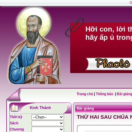
G
Hỡi con, lời 
hãy ấp ủ tron
Trang chủ
|
Thông báo
|
Bài giảng
Kinh Thánh
Bài giảng
THỨ HAI SAU CHÚA 
Thời kỳ
Sách
Chương