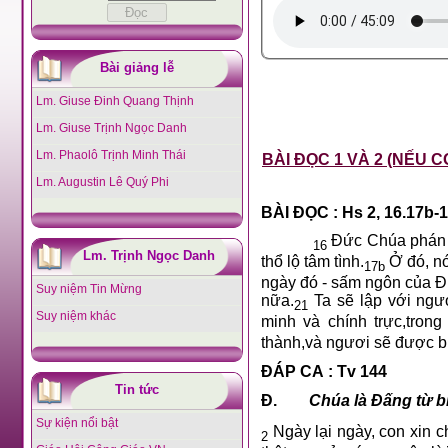
Bài giảng lễ
Lm. Giuse Đinh Quang Thịnh
Lm. Giuse Trịnh Ngọc Danh
Lm. Phaolô Trịnh Minh Thái
BÀI ĐỌC 1 VÀ 2 (NẾU C
Lm. Augustin Lê Quý Phi
BÀI ĐỌC : Hs 2, 16.17b-1
Đức Chúa phán n
16
Lm. Trịnh Ngọc Danh
thổ lộ tâm tình.
Ở đó, nó
17b
ngày đó - sấm ngôn của Đứ
Suy niệm Tin Mừng
nữa.
Ta sẽ lập với ngư
21
Suy niệm khác
minh và chính trực,trong
thành,và ngươi sẽ được b
ĐÁP CA : Tv 144
Tin tức
Đ.
Chúa là Đấng từ b
Sự kiện nổi bật
Ngày lại ngày, con xin
2