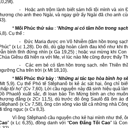
10,29t).
-
Hoặc anh trộm lành biết sám hối tội mình và xin
thương cho anh theo Ngài, và ngay giờ ấy Ngài đã cho anh cù
43).
*
Mối Phúc thứ sáu
: “
Những ai có tâm hồn trong sạc
5,8). Cụ thể :
-
Đức Maria được ơn Vô Nhiễm (tâm hồn trong sạch
Phúc” (x Lc 1,28). Do đó, dù gặp hoàn cảnh đau khổ như khi thấ
vẫn bình tĩnh đứng nhìn (x Ga 19,25) ; hoặc vui mừng khi Con
Chúa Giêsu đã hiện ra với Mẹ, vì lúc nào Mẹ cũng được thấy T
-
Các em bé có tâm hồn trong sạch. nên Thiên th
ngưỡng Cha trên trời (x Mt 18,10).
*
Mối Phúc thứ bảy
: “
Những ai tác tạo hòa bình họ s
(Mt 5,9). Cụ thể Phó tế Stêphanô bị kẻ ác sát hại, ông chỉ biế
chấp tội họ
” (Cv 7,60). Lời cầu nguyện này đã sinh hiệu quả là
Đồ Phaolô xuất sắc, đi loan báo Tin Mừng bình an cho muô
thượng đẳng (x 2Cr 11,5), dù trước đó ông Saulô đã ôm áo 
Stêphanô (x Cv 7,58), ông còn xông vào tất cả những nhà Công 
đi tống ngục (x Cv 8,3).
Vì ông Stêphanô cầu nguyện cho kẻ hại mình như thế, ô
Cao
” (x Lc 6,35), đồng danh với “
Con Đấng Tối Cao
” là Co
1,32).