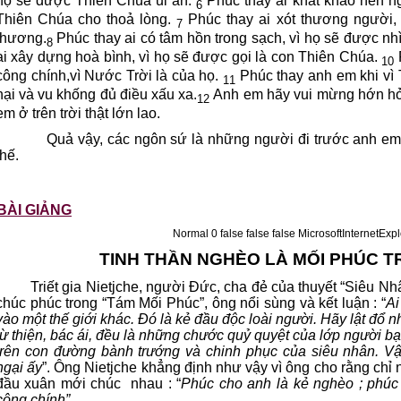
họ sẽ được Thiên Chúa ủi an.
Phúc thay ai khát khao nên n
6
Thiên Chúa cho thoả lòng.
Phúc thay ai xót thương người,
7
thương.
Phúc thay ai có tâm hồn trong sạch, vì họ sẽ được nh
8
ai xây dựng hoà bình, vì họ sẽ được gọi là con Thiên Chúa.
P
10
công chính,vì Nước Trời là của họ.
Phúc thay anh em khi vì 
11
hại và vu khống đủ điều xấu xa.
Anh em hãy vui mừng hớn hở
12
em ở trên trời thật lớn lao.
Quả vậy, các ngôn sứ là những người đi trước anh em
thế.
BÀI GIẢNG
Normal 0 false false false MicrosoftIntern
TINH THẦN NGHÈO LÀ MỐI PHÚC 
Triết gia Nietjche, người Đức, cha đẻ của thuyết “Siêu Nh
chúc phúc trong “Tám Mối Phúc”, ông nổi sùng và kết luận : “
Ai
vào một thế giới khác. Đó là kẻ đầu độc loài người. Hãy lật đổ n
từ thiện, bác ái, đều là những chước quỷ quyệt của lớp người bạ
trên con đường bành trướng và chinh phục của siêu nhân. Vậ
ngại ấy
”. Ông Nietjche khẳng định như vậy vì ông cho rằng chỉ
đầu xuân mới chúc
nhau : “
Phúc cho anh là kẻ nghèo ; phúc 
công chính”.