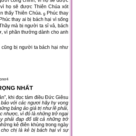
gười công chính, vì họ sẽ được
 vì họ sẽ được Thiên Chúa xót
ìn thấy Thiên Chúa.
Phúc thay
9
húc thay ai bị bách hại vì sống
Thầy mà bị người ta sỉ vả, bách
, vì phần thưởng dành cho anh
 cũng bị người ta bách hại như
etExplorer4
TRỌNG NHẤT
ân”, khi đọc tám điều Đức Giêsu
 bảo với các ngươi hãy hy vọng
hững bảng ảo giá trị như lẽ phải,
c nhược, vì đó là những trở ngại
y phải đạp đổ tất cả những trở
 những kẻ điên khùng trong ngày
cho chị là kẻ bị bách hại vì sự