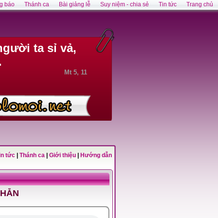
g báo
Thánh ca
Bài giảng lễ
Suy niệm - chia sẻ
Tin tức
Trang chủ
gười ta sỉ vả,
.
Mt 5, 11
in tức
|
Thánh ca
|
Giới thiệu
|
Hướng dẫn
CHẴN