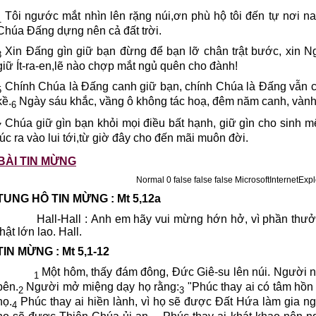
Tôi ngước mắt nhìn lên rặng núi,ơn phù hộ tôi đến tự nơi n
1
Chúa Đấng dựng nên cả đất trời.
Xin Đấng gìn giữ bạn đừng để bạn lỡ chân trật bước, xin 
3
giữ Ít-ra-en,lẽ nào chợp mắt ngủ quên cho đành!
Chính Chúa là Đấng canh giữ bạn, chính Chúa là Đấng vẫn c
5
kề.
Ngày sáu khắc, vầng ô không tác hoạ, đêm năm canh, vành 
6
Chúa giữ gìn bạn khỏi mọi điều bất hạnh, giữ gìn cho sinh m
7
lúc ra vào lui tới,từ giờ đây cho đến mãi muôn đời.
BÀI TIN MỪNG
Normal 0 false false false MicrosoftIntern
TUNG HÔ TIN MỪNG : Mt 5,12a
Hall-Hall : Anh em hãy vui mừng hớn hở, vì phần thưở
thật lớn lao. Hall.
TIN MỪNG : Mt 5,1-12
Một hôm, thấy đám đông, Đức Giê-su lên núi. Người 
1
bên.
Người mở miệng dạy họ rằng:
"Phúc thay ai có tâm hồn
2
3
họ.
Phúc thay ai hiền lành, vì họ sẽ được Đất Hứa làm gia n
4