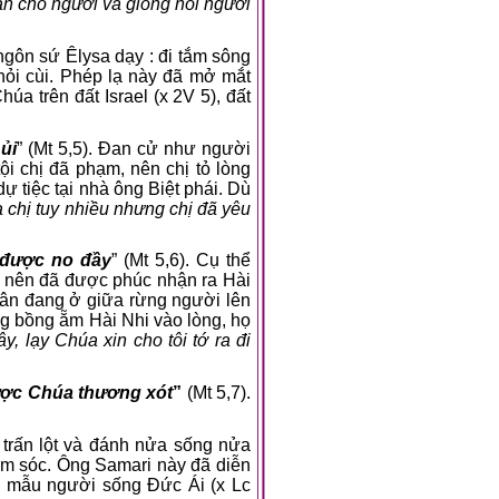
ban cho ngươi và giống nòi ngươi
gôn sứ Êlysa dạy : đi tắm sông
hỏi cùi. Phép lạ này đã mở mắt
úa trên đất Israel (x 2V 5), đất
ủi
” (Mt 5,5). Đan cử như người
tội chị đã phạm, nên chị tỏ lòng
 tiệc tại nhà ông Biệt phái. Dù
a chị tuy nhiều nhưng chị đã yêu
ẽ được no đầy
” (Mt 5,6). Cụ thể
 nên đã được phúc nhận ra Hài
ân đang ở giữa rừng người lên
 bồng ẵm Hài Nhi vào lòng, họ
y, lạy Chúa xin cho tôi tớ ra đi
ược Chúa thương xót
”
(Mt 5,7).
trấn lột và đánh nửa sống nửa
ăm sóc. Ông Samari này đã diễn
n mẫu người sống Đức Ái (x Lc