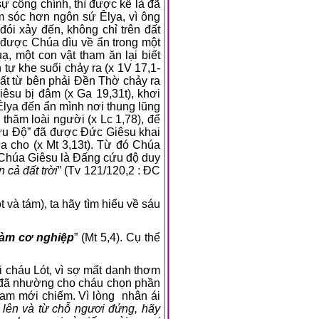
ự công chính, thì được kể là đã
m sóc hơn ngôn sứ Êlya, vì ông
đói xảy đến, không chỉ trên đất
 được Chúa dìu về ẩn trong một
, một con vật tham ăn lại biết
ự khe suối chảy ra (x 1V 17,1-
uất từ bên phải Đền Thờ chảy ra
iêsu bị đâm (x Ga 19,31t), khơi
Êlya đến ẩn mình nơi thung lũng
thăm loài người (x Lc 1,78), để
ứu Độ” đã được Đức Giêsu khai
 cho (x Mt 3,13t). Từ đó Chúa
n Chúa Giêsu là Đấng cứu độ duy
 cả đất trời
” (Tv 121/120,2 : ĐC
 và tám), ta hãy tìm hiểu về sáu
làm cơ nghiệp
” (Mt 5,4). Cụ thể
 cháu Lót, vì sợ mất danh thơm
g đã nhường cho cháu chọn phần
ham mới chiếm. Vì lòng
nhân ái
lên và từ chỗ ngươi đứng, hãy