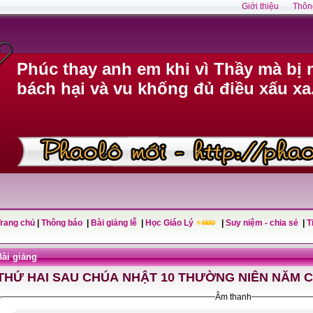
Giới thiệu
Thôn
Phúc thay anh em khi vì Thầy mà bị n
bách hại và vu khống đủ điều xấu xa
Trang chủ
|
Thông báo
|
Bài giảng lễ
|
Học Giáo Lý
|
Suy niệm - chia sẻ
|
T
Bài giảng
THỨ HAI SAU CHÚA NHẬT 10 THƯỜNG NIÊN NĂM 
Âm thanh