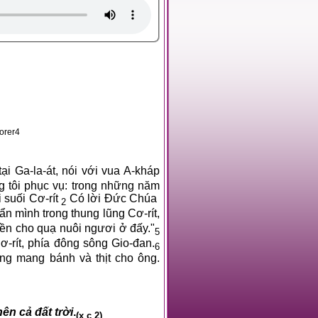
etExplorer4
tại Ga-la-át, nói với vua A-kháp
g tôi phục vụ: trong những năm
 suối Cơ-rít
Có lời Đức Chúa
2
n mình trong thung lũng Cơ-rít,
ền cho quạ nuôi ngươi ở đấy."
5
-rít, phía đông sông Gio-đan.
6
ũng mang bánh và thịt cho ông.
n cả đất trời
.
(x c 2)