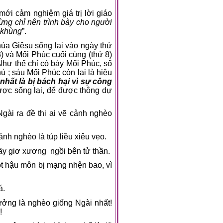
mới cảm nghiệm giá trị lời giáo
ừng chỉ nên trình bày cho người
n khùng
”.
úa Giêsu sống lại vào ngày thứ
,3) và Mối Phúc cuối cùng (thứ 8)
 Như thế chỉ có bảy Mối Phúc, số
 ; sáu Mối Phúc còn lại là hiệu
hất là bị bách hại vì sự công
được sống lại, để được thông dự
gài ra đề thi ai vẽ cảnh nghèo
nh nghèo là túp liều xiêu vẹo.
gầy giơ xương
ngồi bên tử thần.
t hậu môn bị mạng nhện bao, vì
á.
ởng là nghèo giống Ngài nhất!
!