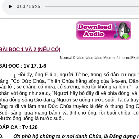
BÀI ĐỌC 1 VÀ 2 (NẾU CÓ)
Normal 0 false false false MicrosoftIntern
BÀI ĐỌC : 1V 17, 1-6
Hồi ấy, ông Ê-li-a, người Tít-be, trong số dân cư ngụ 
1
rằng: "Có Đức Chúa, Thiên Chúa hằng sống của Ít-ra-en, Đấn
sắp tới, sẽ chẳng có mưa, có sương, nếu tôi không ra lệnh." Tại
phán với ông như sau:
"Ngươi hãy bỏ đây đi về phía đông, và ẩ
3
phía đông sông Gio-đan.
Ngươi sẽ uống nước suối. Ta đã truy
4
Ông ra đi và làm như Đức Chúa truyền: là đến ở thung lũng Cơ
Buổi sáng, quạ mang bánh và thịt cho ông; rồi buổi chiều, c
Nước ông uống là nước suối.
ĐÁP CA : Tv 120
Đ.
Ơn phù hộ chúng ta ở nơi danh Chúa, là Đấng dựng nê