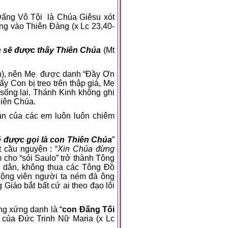
 Đấng Vô Tội
là Chúa Giêsu xót
ng vào Thiên Đàng (x Lc 23,40-
h sẽ được thấy Thiên Chúa
(Mt
), nên Mẹ
được danh “Đầy Ơn
y Con bị treo trên thập giá, Mẹ
 sống lại, Thánh Kinh không ghi
hiên Chúa.
ần của các em luôn luôn chiêm
ẽ được gọi là con Thiên Chúa
”
t cầu nguyện : “
Xin Chúa đừng
m cho “sói Saulo” trở thành Tông
n dân, không thua các Tông Đồ
động viên người ta ném đá ông
Giáo bắt bất cứ ai theo đạo lôi
ng xứng danh là “
con Đấng Tối
n của Đức Trinh Nữ Maria (x Lc