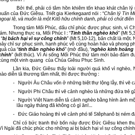
Bởi thế, phải có tâm hồn khiêm tốn khao khát chân lý 
huấn của Đức Giêsu. Triết gia Kierkegaard nói : “
Chân lý Tin M
ngoại lệ, và muốn là một Kitô hữu chính danh, phải có chút điê
Trong tám Mối Phúc, dấu chỉ phúc được phục sinh, vì Ch
tám. Nhưng thực ra, Mối Phúc I : “
Tinh thần nghèo khó
” (Mt 5
 “
bị bách hại vì sự công chính
” (Mt 5,10-12), bản chất là một.
bảy chỉ sự phục sinh, hạnh phúc vô cùng hoàn hảo và phong phú
quả của “
tinh thần nghèo khó
” (mở đầu), “
nghèo kinh hoàng n
chính
” (kết thúc). Vì Ai sống Mối Phúc thứ tám mới bảo đảm 
cùng một vinh quang
của Chúa Giêsu Phục Sinh.
Lần kia, Đức Giêsu thấy loài người quá khổ vì nghèo, N
nào diễn tả thương tâm nhất, thì được thưởng :
-
Người Âu Châu vốn ở những biệt thự lộng lẫy, thì vẽ cả
-
Người Phi Châu thì vẽ cảnh nghèo là những đứa trẻ 
-
Người Việt Nam diễn tả cảnh nghèo bằng hình ảnh mộ
lâu ngày tháng đã không có gì ăn!...
-
Đức Giáo hoàng thì vẽ cảnh phó tế Stêphanô bị ném đ
Chỉ có bức tranh thứ bốn này được Đức Giêsu khen thư
Vì Ngài đã chúc phúc cho những ai bị bách hại vì sự công chính