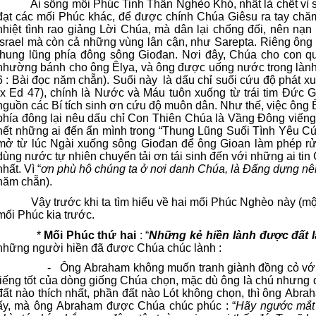
Ai sống mối Phúc Tinh Thần Nghèo Khó, nhất là chết vì s
đạt các mối Phúc khác, để được chính Chúa Giêsu ra tay chă
nhiệt tình rao giảng Lời Chúa, mà dân lại chống đối, nên nạn 
Israel mà còn cả những vùng lân cận, như Sarepta. Riêng ông
thung lũng phía đông sông Giođan. Nơi đây, Chúa cho con quạ
nhường bánh cho ông Êlya, và ông được uống nước trong lành t
6 : Bài đọc năm chẵn). Suối này
là dấu chỉ suối cứu độ phát x
(x Ed 47), chính là Nước và Máu tuôn xuống từ trái tim Đức G
nguồn các Bí tích sinh ơn cứu độ muôn dân. Như thế, việc ông 
phía đông lại nêu dấu chỉ Con Thiên Chúa là Vầng Đông viếng 
hết những ai đến ẩn mình trong “Thung Lũng Suối Tình Yêu C
mở từ lúc Ngài xuống sông Giođan để ông Gioan làm phép rửa
dùng nước tự nhiên chuyển tải ơn tái sinh đến với những ai ti
nhất. Vì “
ơn phù hộ chúng ta ở nơi danh Chúa, là Đấng dựng nên
năm chẵn).
Vậy trước khi ta tìm hiểu về hai mối Phúc Nghèo này (một
mối Phúc kia trước.
*
Mối Phúc thứ hai
: “
Những kẻ hiền lành được đất 
những người hiền đã được Chúa chúc lành :
-
Ông Abraham không muốn tranh giành đồng cỏ với
tiếng tốt của dòng giống Chúa chọn, mặc dù ông là chú nhưn
đất nào thích nhất, phần đất nào Lót không chọn, thì ông Abra
ấy, mà ông Abraham được Chúa chúc phúc : “
Hãy ngước mắt 