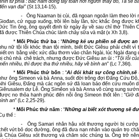
nhìn tứ phía : bắc nam đông tây toàn nơi ngươi thấy đó, Ta sẽ 
đến vạn đại
” (St 13,14-15).
-
Ông Naaman bị cùi, đã ngoan ngoãn làm theo lời n
Giođan, cứ ngụp xuống, trồi lên bảy lần, tức khắc ông được k
Đức Tin ông, ông quyết định từ ngày ấy về sau chỉ thờ Thiên Ch
đã được Thiên Chúa chúc lành chảy sữa và mật (x Xh 3,8).
*
Mối Phúc thứ ba
: “
Những kẻ ưu phiền sẽ được an 
phụ nữ tội lỗi khóc than tội mình, biết Đức Giêsu phải chết vì 
biết ơn
bằng việc xức dầu thơm vào chân Ngài, lúc Ngài đang dự
bị chủ nhà
chê trách, nhưng được Đức Giêsu an ủi : “
Tội lỗi củ
mến nhiều, thì được tha thứ nhiều, hãy về bình an
” (Lc 7,36t).
*
Mối Phúc thứ bốn
: “
Ai đói khát sự công chính,s
như ông Simeon và bà Anna, suốt đời trông đợi Đấng Cứu Độ,
Nhi Giêsu, Đấng mà các ngôn sứ đã loan báo đến cứu muôn d
Giêrusalem dự Lễ. Ông Simêon và bà Anna vô cùng sung sướng
được no thỏa hạnh phúc đến nỗi ông Simeon thốt lên : “
Giờ đâ
bình an
” (Lc 2,25-29).
*
Mối Phúc thứ năm
: “
Những ai biết xót thương sẽ đ
Cụ thể :
-
Ông Samari nhân hậu xót thương người bị cướp 
chết vứt bỏ dọc đường, ông đã đưa nạn nhân vào quán trọ ch
tả Chúa Giêsu xót thương và chăm sóc chúng ta. Ông trở nê