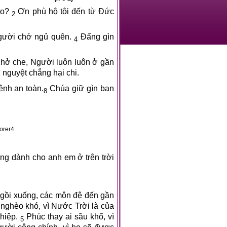
ao?
Ơn phù hộ tôi đến từ Đức
2
Người chớ ngủ quên.
Đấng gìn
4
hở che, Người luôn luôn ở gần
nguyệt chẳng hại chi.
ệnh an toàn.
Chúa giữ gìn bạn
8
etExplorer4
ng dành cho anh em ở trên trời
ngồi xuống, các môn đệ đến gần
 nghèo khó, vì Nước Trời là của
ghiệp.
Phúc thay ai sầu khổ, vì
5