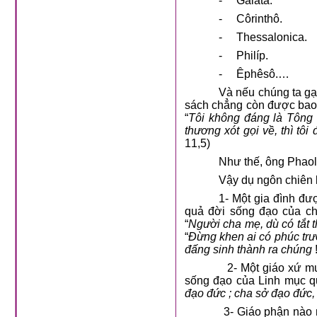
-
Galata.
-
Côrinthô.
-
Thessalonica.
-
Philíp.
-
Êphêsô.…
Và nếu chúng ta gạ
sách chẳng còn được bao n
“
Tôi không đáng là Tông
thương xót gọi về, thì t
11,5)
Như thế, ông Phao
Vậy dụ ngôn chiên l
1- Một gia đình đư
quả đời sống đạo của ch
“
Người cha mẹ, dù có tắt t
“
Đừng khen ai có phúc trướ
đấng sinh thành ra chúng
!
2- Một giáo xứ mu
sống đạo của Linh mục qu
đạo đức ; cha sở đạo đức,
3- Giáo phận nào 