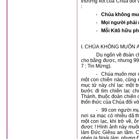
thương xót của Chúa đối v
:
-
Chúa không muố
-
Mọi người phải 
-
Mỗi Kitô hữu ph
I. CHÚA KHÔNG MUỐN A
Dụ ngôn về đoàn ch
cho bằng được, nhưng 99 
7 : Tin Mừng).
-
Chúa muốn mọi n
một con chiên nào, cũng
mục tử này chỉ lạc một 
bước đi tìm chiên lạc ch
Thánh, thuộc đoàn chiên c
thổn thức của Chúa đối vớ
-
99 con người mục
nơi sa mạc có nhiều dã th
một con lạc, khi trở về, 
được ! Hình ảnh này muố
làm Đức Giêsu an tâm. C
phép lạ Ngài làm, nhưng