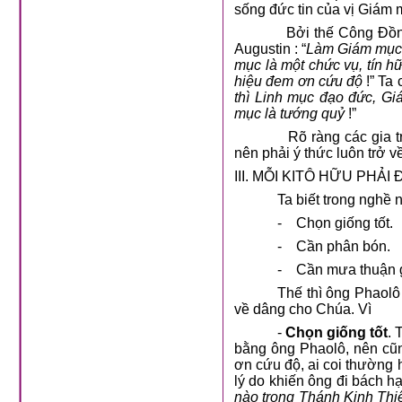
sống đức tin của vị Giám 
Bởi thế Công Đồn
Augustin : “
Làm Giám mục ch
mục là một chức vụ, tín h
hiệu đem ơn cứu độ
!” Ta 
thì Linh mục đạo đức, G
mục là tướng quỷ
!”
Rõ ràng các gia 
nên phải ý thức luôn trở 
III. MỖI KITÔ HỮU PH
Ta biết trong nghề 
-
Chọn giống tốt.
-
Cần phân bón.
-
Cần mưa thuận g
Thế thì ông Phaolô
về dâng cho Chúa. Vì
-
Chọn giống tốt
. 
bằng ông Phaolô, nên cũn
ơn cứu độ, ai coi thường 
lý do khiến ông đi bách hạ
nào trong Thánh Kinh Th