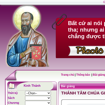
G
Bất cứ ai nó
tha; nhưng ai
chẳng được t
Trang chủ
|
Thông báo
|
Bài giảng
Kinh Thánh
Bài giảng
THÁNH TÂM CHÚA G
Thời kỳ
Sách
Chương