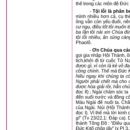
thế trong các môn đệ Đức 
-
Tội lỗi là phân 
mình nhiều hơn cả, cụ th
ông vẫn còn yếu đuối, nên
cư ngụ, điều tốt tôi muốn t
ba lần tôi nài xin Chúa đ
tội lỗi nhiều, ân sủng cà
Phaolô.
-
Ơn Chúa qua các 
gọi gia nhập Hội Thánh, 
tích,khởi đi từ cuộc Tử N
được gì, vì còn là kẻ vô đ
công chính. Thế mà Đức Ki
Nếu ngay khi chúng ta c
Người phải chết mà cho 
được hòa giải rồi, hẳn c
đọc II) ; Ngài chăm sóc t
đến suối nước và đồng cỏ 
Máu Ngài để nuôi ta. Châ
của Ngài. Núi (Hội Thánh
đọc I). Vì thế mà lời kinh 
gì
” (Tv 23/22,1: Đáp ca).
thánh Tông Đồ : “
Điều qua
Đức Kitô chộp lấy
” (x Pl 3,