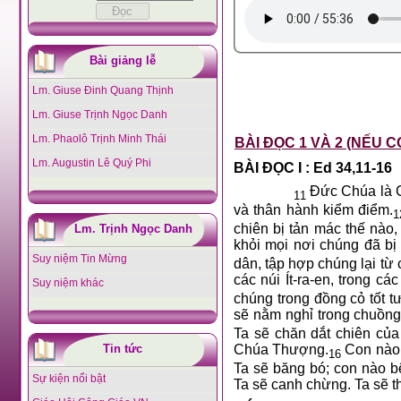
Bài giảng lễ
Lm. Giuse Đinh Quang Thịnh
Lm. Giuse Trịnh Ngọc Danh
Lm. Phaolô Trịnh Minh Thái
BÀI ĐỌC 1 VÀ 2 (NẾU C
Lm. Augustin Lê Quý Phi
BÀI ĐỌC I :
Ed 34,11-16
Đức Chúa là C
11
và thân hành kiểm điểm.
1
chiên bị tản mác thế nào,
Lm. Trịnh Ngọc Danh
khỏi mọi nơi chúng đã bị
Suy niệm Tin Mừng
dân, tập hợp chúng lại từ
các núi Ít-ra-en, trong cá
Suy niệm khác
chúng trong đồng cỏ tốt t
sẽ nằm nghỉ trong chuồng 
Ta sẽ chăn dắt chiên củ
Tin tức
Chúa Thượng.
Con nào b
16
Ta sẽ băng bó; con nào b
Sự kiện nổi bật
Ta sẽ canh chừng. Ta sẽ t