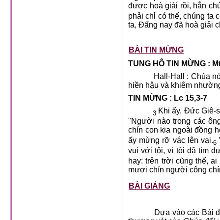
được hoà giải rồi, hẳn c
phải chỉ có thế, chúng ta
ta, Đấng nay đã hoà giải 
BÀI TIN MỪNG
TUNG HÔ TIN MỪNG : Mt
Hall-Hall : Chúa nó
hiền hậu và khiêm nhường
TIN MỪNG :
Lc 15,3-7
Khi ấy, Đức Giê-s
3
"Người nào trong các ông
chín con kia ngoài đồng h
ấy mừng rỡ vác lên vai.
6
vui với tôi, vì tôi đã tìm
hay: trên trời cũng thế, a
mươi chín người công chí
BÀI GIẢNG
Dựa vào các Bài đ