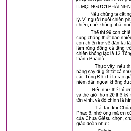
II. MỌI NGƯỜI PHẢI N
Nếu chúng ta cắt ng
lý. Vì người nuôi chiên ph
chiên, chứ không phải nuô
Thế thì 99 con chiê
cũng chẳng thiệt bao nhiê
con chiên trở về đàn lại 
làm rúng động cả tầng trờ
chiên không lạc là 12 Tô
thánh Phaolô.
Thực vậy, nếu th
hăng say đi giết tất cả n
các Tông Đồ chỉ lo rao g
niệm dân ngoại không đư
Nếu như thế thì ơ
và thế giới hơn 20 thế kỷ
tôn vinh, và đó chính là h
Trái lại, khi Ch
Phaolô, nhờ ông mà ơn cứ
của Chúa Giêsu chọn, ch
giáo đoàn như :