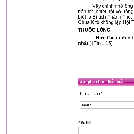
Vậy chính nhờ ông
bón tốt (nhiều tội với lò
biệt là Bí tích Thánh Thể
Chúa Kitô không lập Hội 
THUỘC LÒNG
Đức Giêsu đến tr
nhất
(1Tm 1,15).
Gửi phản hồi - thắc mắc
Tên của bạn *
Email *
Câu hỏi