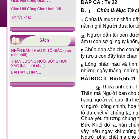
Giáo Hội Công Giáo VN
ĐÁP CA : Tv 22
Giáo Hội Công Giáo Hoàn Vũ
Đ.
Chúa là Mục Tử ch
1
Tin tức khác
Chúa là mục tử chăn dắt t
1
nằm nghỉ.Người đưa tôi t
Người dẫn tôi trên đườ
3b
Sách
âm u con sợ gì nguy khốn,
Chúa dọn sẵn cho con bữ
NHÂN BẢN THEO KI-TÔ GIÁO (bản
5
mới nhất)
ly rượu con đầy tràn chan
THẦN LƯƠNG NUÔI SỐNG HỒN
Lòng nhân hậu và tình 
6
XÁC (bản mới nhất)
những ngày tháng, những 
BÀI HAY CHIA SẺ
BÀI ĐỌC II : Rm 5,5b-11
Thưa anh em, Th
5b
Thần mà Người ban cho c
hạng người vô đạo, thì the
vì người công chính, hoạ 
tô đã chết vì chúng ta, n
Chúa yêu thương chúng t
Đức Ki-tô đổ ra, hẳn chú
vậy, nếu ngay khi chúng
Người phải chết mà cho 