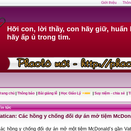
Giới thiệu
Thôn
Hỡi con, lời thầy, con hãy giữ, huấn 
hãy ấp ủ trong tim.
Trang chủ
|
Thông báo
|
Bài giảng lễ
|
Học Giáo Lý
|
Suy niệm - chia sẻ
|
T
Tin tức
atican: Các hồng y chống đối dự án mở tiệm McDon
ác hồng y chống đối dự án mở một tiệm McDonald’s gần Vatican. Không c