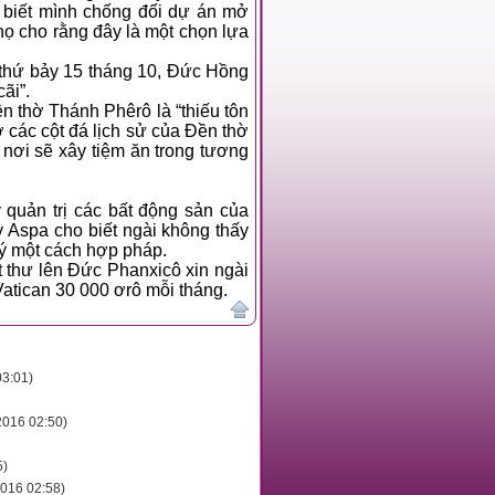
, Đức Hồng
y tranh cãi”.
hiếu tôn
g sản của
đã được ký một cách hợp pháp.
cô xin ngài
ột quyết định mang lại cho Vatican 30 000 ơrô mỗi tháng.
03:01)
2016 02:50)
5)
2016 02:58)