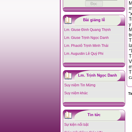
Mc
một
T
Bài giảng lễ
M
Lm. Giuse Đinh Quang Thịnh
trọ
Lm. Giuse Trịnh Ngọc Danh
Thánh 
l
Lm. Phaolô Trịnh Minh Thái
“
Lm. Augustin Lê Quý Phi
T
Va
T
Lm. Trịnh Ngọc Danh
Suy niệm Tin Mừng
Suy niệm khác
Ti
Tin tức
Sự kiện nổi bật