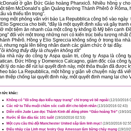
Donald ở gần Đức Giáo hoàng Phanxicô. Nhiều hồng y cho biết mình chống đối dự án mở
 tiệm McDonald’s gần Quảng trường Thánh Phêrô ở Rôma, họ cho rằng đây là một chọn lựa
“xấu và thiếu tôn trọng”.
rong một phỏng vấn với báo La Repubblica công bố vào ngày thứ bảy 15 tháng 10
y Elio Sgreccia cho biết, “đây là một quyết định xấu và gâ
ở một tiệm ăn nhanh của một công ty khổng lồ Mỹ bên cạnh Đền thờ Thánh Phêrô là “t
ng” đối với một trong những nơi có kiến trúc biểu tượng nhất ở các cột đá lịch sử của Đền thờ
Phêrô. Hồng y Elio Sgreccia không sống ở trong tòa nhà nơi sẽ xây tiệm ăn trong tương
ai, nhưng ngài lên tiếng nhân danh các giám chức ở tại đây.
Tôi không thấy đây là chuyện không tốt”
òa nhà này do công ty Aspa quản trị, công ty Aspa là công ty quản trị các bất độn
tican. Đức Hồng y Domenico Calcagno, giám đốc của công ty Aspa cho biết ngài không thấy
một lý do nào để rút lui quyết định này, một thỏa thuận 
heo báo La Repubblica, một hồng y giận về chuyện này đã viết thư lên Đức Phanxi
can thiệp chống lại quyết định này, m
n tức khác:
Không có "lối sống đạo kiểu ngụy trang" chỉ trọng vẻ bề ngoài
(12/10/2016 
Các nữ tu Tiểu muội chăm sóc cuối đời cho bệnh nhân
(13/10/2016 02:43)
Diễn viên Jude Law đọc Thánh Kinh để đóng phim “Giáo hoàng Trẻ”
(19/10/
Rước lễ lần đầu lúc 101 tuổi!
(19/10/2016 02:53)
Một cựu cầu thủ đội Manchester United sắp làm linh mục!
(19/10/2016 02:5
Điệu nhảy của Linh mục Ivoiry Guy Amessan làm bừng cháy mạng
(19/10/