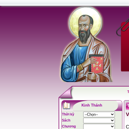
Kinh Thánh
V
Thời kỳ
Sách
Chương
C