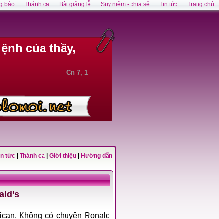
g báo
Thánh ca
Bài giảng lễ
Suy niệm - chia sẻ
Tin tức
Trang chủ
lệnh của thầy,
Cn 7, 1
in tức
|
Thánh ca
|
Giới thiệu
|
Hướng dẫn
ald’s
ó chuyện Ronald