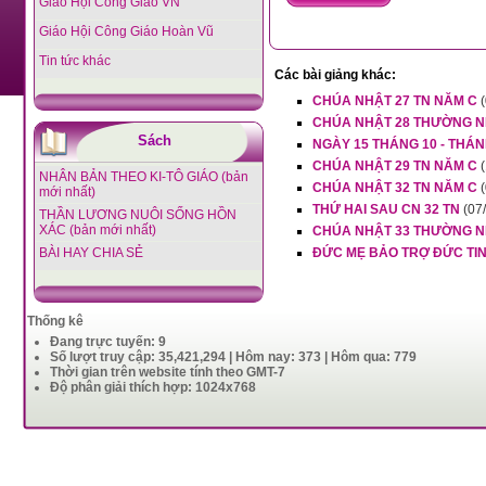
Giáo Hội Công Giáo VN
Giáo Hội Công Giáo Hoàn Vũ
Tin tức khác
Các bài giảng khác:
CHÚA NHẬT 27 TN NĂM C
CHÚA NHẬT 28 THƯỜNG N
Sách
NGÀY 15 THÁNG 10 - THÁ
CHÚA NHẬT 29 TN NĂM C
NHÂN BẢN THEO KI-TÔ GIÁO (bản
CHÚA NHẬT 32 TN NĂM C
mới nhất)
THỨ HAI SAU CN 32 TN
(07
THẦN LƯƠNG NUÔI SỐNG HỒN
XÁC (bản mới nhất)
CHÚA NHẬT 33 THƯỜNG N
BÀI HAY CHIA SẺ
ĐỨC MẸ BẢO TRỢ ĐỨC TI
Thống kê
Đang trực tuyến: 9
Số lượt truy cập: 35,421,294 | Hôm nay: 373 | Hôm qua: 779
Thời gian trên website tính theo GMT-7
Độ phân giải thích hợp: 1024x768