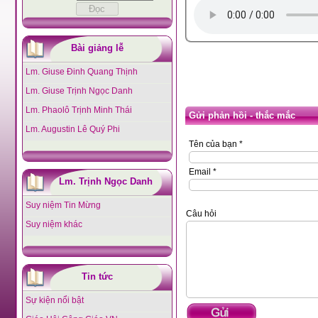
Bài giảng lễ
Lm. Giuse Đinh Quang Thịnh
Lm. Giuse Trịnh Ngọc Danh
Lm. Phaolô Trịnh Minh Thái
Gửi phản hồi - thắc mắc
Lm. Augustin Lê Quý Phi
Tên của bạn *
Email *
Lm. Trịnh Ngọc Danh
Suy niệm Tin Mừng
Câu hỏi
Suy niệm khác
Tin tức
Sự kiện nổi bật