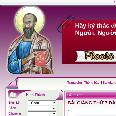
G
Hãy ký thác 
Người, Người 
Trang chủ
|
Thông báo
|
Bài giảng
Kinh Thánh
Bài giảng
BÀI GIẢNG THỨ 7 Đ
Thời kỳ
Sách
Chương