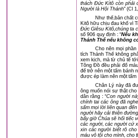
thách Đức Kitô còn phải c
Người là Hội Thánh
” (Cl 1
Như thế,bản chất c
Kitô hữu chịu đau khổ vì 
Đức Giêsu Kitô,chúng ta 
số 906 quy định : “
Nếu kh
Thánh Thể nếu không có 
Cho nên mọi phần t
tích Thánh Thể không phả
xem kịch, mà từ chủ tế tớ
Tông Đồ đều phải đổ máu
để trở nên một tấm bánh n
được ép làm nên một tấm 
Chân Lý này đã đư
ông muốn nói sự thật cho 
dân rằng : “
Con người này
chính tai các ông đã ngh
sấm mọi lời liên quan đế
người hãy cải thiện đường
bấy giờ Chúa sẽ hối tiếc v
các người, các người cứ x
xin các người biết rõ cho
máu vô tội cho mình, cho t