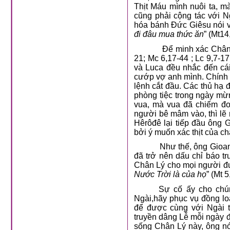
Thịt Máu mình nuôi ta, m
cũng phải cộng tác với N
hóa bánh Đức Giêsu nói v
đi đâu mua thức ăn
” (Mt14
Để minh xác Chân 
21; Mc 6,17-44 ; Lc 9,7-1
và Luca đều nhắc đến cá
cướp vợ anh mình. Chính 
lệnh cắt đầu. Các thủ hạ 
phòng tiệc trong ngày mừn
vua, mà vua đã chiếm đoạ
người bê mâm vào, thì lẽ 
Hêrôđê lại tiếp đầu ông 
bởi ý muốn xác thịt của c
Như thế, ông Gioa
đã trở nên dấu chỉ báo t
Chân Lý cho mọi người đư
Nước Trời là của họ
” (Mt 
Sự cố ấy cho chún
Ngài,hãy phục vụ đồng lo
để được cùng với Ngài t
truyền dâng Lễ mỗi ngày 
sống Chân Lý này, ông nói