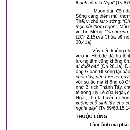
thanh cảm tạ Ngài
” (Tv 67
Muôn dân đến dự
Sống càng thêm mùi thơm
Thể, vị chủ sự xướng: “
Ch
mọi mùi thơm ngon
”. Mùi
vụ Tin Mừng, “
tỏa hương 
(2Cr 2,15),và Chúa sẽ nói
20,41a).
Vậy nếu không nhờ
vương Hêrôđê đã hạ lệnh
lương tâm cũng không ổn, 
ai đuổi bắt
” (Cn 28,1a). 
ông Gioan Bt sống lại báo
chỗi dậy, nên mới có quy
với sự ác mà không có Ch
nhờ Bí tích Thánh Tẩy, c
tế trong Hy Lễ của Ngài,
Ngài, cho ta bước đi tro
xuống chỗ sình lầy, cho co
nghĩa dày
” (Tv 69/68,15.1
THUỘC LÒNG
Làm lành mà phải