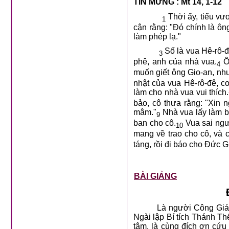
TIN MỪNG : Mt 14, 1-12
Thời ấy, tiểu vư
1
cận rằng: "Đó chính là ôn
làm phép lạ."
Số là vua Hê-rô-đê
3
phê, anh của nhà vua.
Ôn
4
muốn giết ông Gio-an, như
nhật của vua Hê-rô-đê, co
làm cho nhà vua vui thích.
bảo, cô thưa rằng: "Xin n
mâm."
Nhà vua lấy làm bu
9
ban cho cô.
Vua sai ngư
10
mang về trao cho cô, và 
táng, rồi đi báo cho Đức G
BÀI GIẢNG
Là người Công Giáo
Ngài lập Bí tích Thánh Th
tâm, là cùng đích ơn cứu