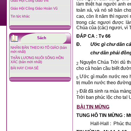
Giáo Hội Công Giáo VN
làm thiệt hại người anh 
Giáo Hội Công Giáo Hoàn Vũ
toàn xá, và nó sẽ bán ch
cao, còn ít năm thì ngươi
Tin tức khác
trong các ngươi được là
Chúa của (các) ngươi, vì
ĐÁP CA : Tv 66
Sách
Đ.
Ước gì chư dân cả
NHÂN BẢN THEO KI-TÔ GIÁO (bản
mới nhất)
chư dân phải đồng
THẦN LƯƠNG NUÔI SỐNG HỒN
Nguyện Chúa Trời dủ thư
XÁC (bản mới nhất)
2
cho cả hoàn cầu biết đườ
BÀI HAY CHIA SẺ
Ước gì muôn nước reo hò
5
trị muôn nước theo đường 
Đất đã sinh ra mùa màng 
7
Trời ban phúc lộc cho ta! 
BÀI TIN MỪNG
TUNG HÔ TIN MỪNG : Mt
Hall-Hall :
Phúc tha