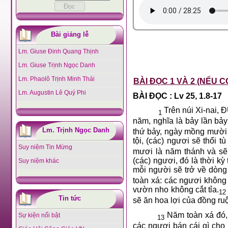
Bài giảng lễ
Lm. Giuse Đinh Quang Thịnh
Lm. Giuse Trịnh Ngọc Danh
Lm. Phaolô Trịnh Minh Thái
BÀI ĐỌC 1 VÀ 2 (NẾU C
Lm. Augustin Lê Quý Phi
BÀI ĐỌC : Lv 25, 1.8-17
Trên núi Xi-nai,
1
năm, nghĩa là bảy lần bả
Lm. Trịnh Ngọc Danh
thứ bảy, ngày mồng mười t
tội, (các) ngươi sẽ thổi t
Suy niệm Tin Mừng
mươi là năm thánh và sẽ 
(các) ngươi, đó là thời k
Suy niệm khác
mỗi người sẽ trở về dòng
toàn xá: các ngươi không
vườn nho không cắt tỉa.
12
Tin tức
sẽ ăn hoa lợi của đồng ru
Năm toàn xá đó, 
Sự kiện nổi bật
13
các ngươi bán cái gì cho