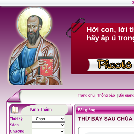
G
Hỡi con, lời 
hãy ấp ủ tron
Trang chủ
|
Thông báo
|
Bài giảng
Kinh Thánh
Bài giảng
THỨ BẢY SAU CHÚA 
Thời kỳ
Sách
Chương