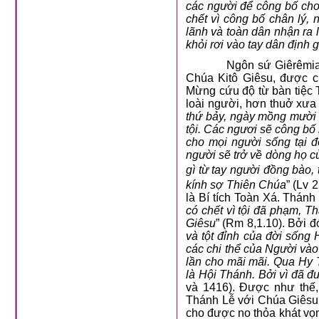
các người để công bố cho
chết vì công bố chân lý, 
lãnh và toàn dân nhận ra 
khỏi rơi vào tay dân định g
Ngôn sứ Giêrêmia
Chúa Kitô Giêsu, được c
Mừng cứu độ từ bàn tiệc 
loài người, hơn thuở xư
thứ bảy, ngày mồng mười t
tội. Các ngươi sẽ công bố
cho mọi người sống tại đ
người sẽ trở về dòng họ c
gì từ tay người đồng bào,
kính sợ Thiên Chúa
” (Lv 
là Bí tích Toàn Xá. Thánh 
có chết vì tội đã phạm, T
Giêsu
” (Rm 8,1.10). Bởi 
và tột đỉnh của đời sống H
các chi thể của Người vào
lần cho mãi mãi. Qua Hy 
là Hội Thánh. Bởi vì đã đư
và 1416). Được như thế
Thánh Lễ với Chúa Giêsu
cho được no thỏa khát vọn