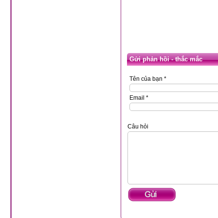
Gửi phản hồi - thắc mắc
Tên của bạn *
Email *
Câu hỏi