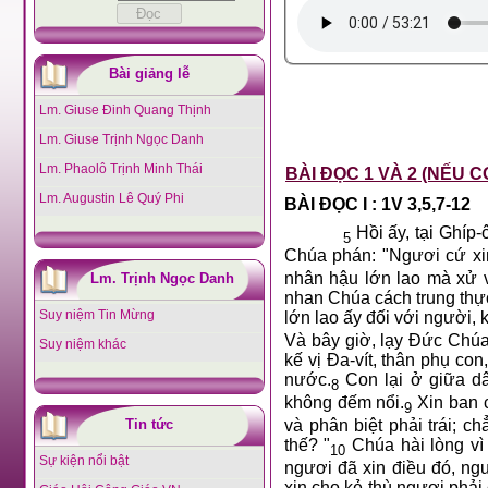
Bài giảng lễ
Lm. Giuse Đinh Quang Thịnh
Lm. Giuse Trịnh Ngọc Danh
Lm. Phaolô Trịnh Minh Thái
BÀI ĐỌC 1 VÀ 2 (NẾU C
Lm. Augustin Lê Quý Phi
BÀI ĐỌC I : 1V 3,5,7-12
Hồi ấy, tại Ghíp
5
Chúa phán: "Ngươi cứ xin
nhân hậu lớn lao mà xử v
Lm. Trịnh Ngọc Danh
nhan Chúa cách trung thực
Suy niệm Tin Mừng
lớn lao ấy đối với người,
Và bây giờ, lạy Đức Chúa
Suy niệm khác
kế vị Đa-vít, thân phụ co
nước.
Con lại ở giữa dâ
8
không đếm nổi.
Xin ban c
9
Tin tức
và phân biệt phải trái; c
thế? "
Chúa hài lòng vì 
10
Sự kiện nổi bật
ngươi đã xin điều đó, ng
xin cho kẻ thù ngươi phải 