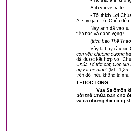
- Tại sao anh khôn
Anh vui vẻ trả lời :
- Tôi thích Lời Chúa
Ai suy gẫm Lời Chúa đêm 
Nay anh đã vào tu
tiền bạc và danh vọng !
(trích báo Thể Tha
Vậy ta hãy cầu xin C
con yêu chuộng dường b
đã được kết hợp với Chú
Chúa Tể trời đất, Con xi
người bé mọn
” (Mt 11,25 
trên đời,nếu không ta như c
THUỘC LÒNG.
Vua Salômôn kh
bởi thế Chúa ban cho ô
và cả những điều ông k