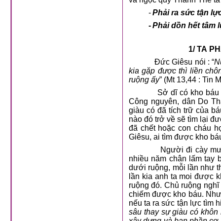
-
Phải ra sức tận lự
-
Phải dồn hết tâm 
1/ TA P
Đức Giêsu nói : “
N
kia gặp được thì liền chô
ruộng ấy
” (Mt 13,44 : Tin 
Sở dĩ có kho báu 
Công nguyên, dân Do Thái
giàu có đã tích trữ của b
nào đó trở về sẽ tìm lại 
đã chết hoặc con cháu họ
Giêsu, ai tìm được kho báu
Người đi cày mướ
nhiều năm chân lấm tay b
dưới ruộng, mỗi lần như 
lần kia anh ta moi được 
ruộng đó. Chủ ruộng ngh
chiếm được kho báu. Như 
nếu ta ra sức tận lực tìm 
sâu thay sự giàu có khôn
xây dựng và ban phần cơ 