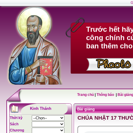
G
Trước hết hã
công chính c
ban thêm cho
Trang chủ
|
Thông báo
|
Bài giảng
Kinh Thánh
Bài giảng
CHÚA NHẬT 17 THƯỜ
Thời kỳ
Sách
Chương