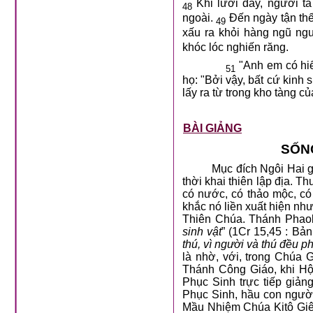
Khi lưới đầy, người ta 
48
ngoài.
Đến ngày tận thế,
49
xấu ra khỏi hàng ngũ ngư
khóc lóc nghiến răng.
"Anh em có hiể
51
họ: "Bởi vậy, bất cứ kinh
lấy ra từ trong kho tàng củ
BÀI GIẢNG
SỐN
Mục đích Ngôi Hai g
thời khai thiên lập địa. 
có nước, có thảo mộc, có 
khắc nó liền xuất hiện nh
Thiên Chúa. Thánh Phaolô
sinh vật
” (1Cr 15,45 : Bản
thú, vì người và thú đều ph
là nhờ, với, trong Chúa
Thánh Công Giáo, khi Hộ
Phục Sinh trực tiếp giản
Phục Sinh, hầu con người 
Mầu Nhiệm Chúa Kitô Giês