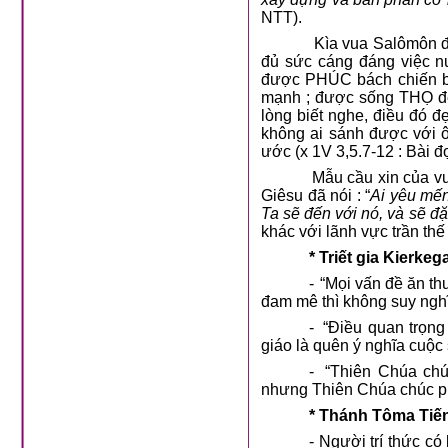
NTT).
Kìa vua Salômôn đ
đủ sức cáng đáng việc n
được PHÚC bách chiến bá
mạnh ; được sống THỌ để
lòng biết nghe, điều đó 
không ai sánh được với 
ước (x 1V 3,5.7-12 : Bài đọ
Mẫu cầu xin của v
Giêsu đã nói : “
Ai yêu mến
Ta sẽ đến với nó, và sẽ đặ
khác với lãnh vực trần thế t
* Triết gia Kierkeg
-
“Mọi vấn đề ăn th
đam mê thì không suy nghĩ 
-
“Điều quan trọng
giáo là quên ý nghĩa cuộc 
-
“Thiên Chúa chú
nhưng Thiên Chúa chúc phú
* Thánh Tôma Tiến 
- Người trí thức có