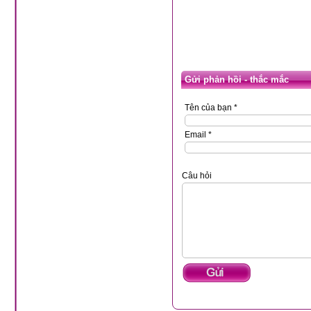
Gửi phản hồi - thắc mắc
Tên của bạn *
Email *
Câu hỏi