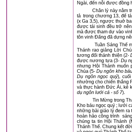
Ngài, đến nỗi được đồng hó
Chân lý này nằm t
tả
trong chương 13, để tá
(x Ga 3,5), ngược thuở ba
được tái sinh đều trở nên
mà được tham dự vào vinh
tôn vinh Đấng đã dựng nên
Tuần Sáng Thế mớ
Thánh rao giảng Lời Chú
tương đối thánh thiện (2-
được nương tựa (3
- Dụ n
nhưng Hội Thánh muốn phá
Chúa (5-
Dụ ngôn kho bá
Dụ ngôn ngọc quý
), cuố
nhường cho chiến thắng 
và thực hành Đức Ái, kẻ k
dụ ngôn lưới cá - số 7
).
Tin Mừng trong Th
Kho báu ngọc quý ; lưới c
những bài giáo lý đem ra
hoàn hảo công trình
sáng
chúng ta tin Hội Thánh
Thánh Thể. Chung kết đời 
và ngọc quý Thánh Thể ta 