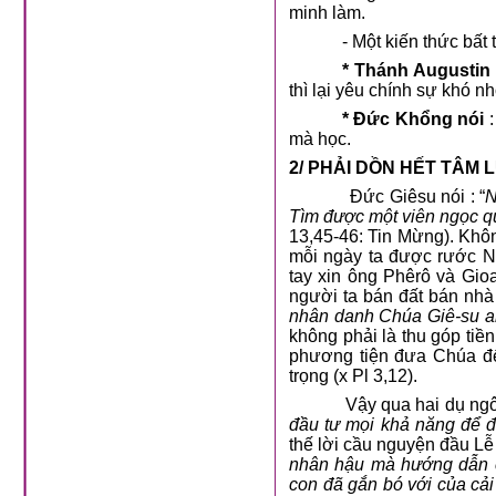
minh làm.
- Một kiến thức bất
* Thánh Augustin 
thì lại yêu chính sự khó nh
* Đức Khổng nói
mà học.
2/ PHẢI DỒN HẾT TÂM
Đức Giêsu nói : “
N
Tìm được một viên ngọc qu
13,45-46: Tin Mừng). Khôn
mỗi ngày ta được rước N
tay xin ông Phêrô và Gioa
người ta bán đất bán nhà 
nhân danh Chúa Giê-su a
không phải là thu góp tiề
phương tiện đưa Chúa đế
trọng (x Pl 3,12).
Vậy qua hai dụ ng
đầu tư mọi khả năng để 
thế lời cầu nguyện đầu L
nhân hậu mà hướng dẫn c
con đã gắn bó với của cải