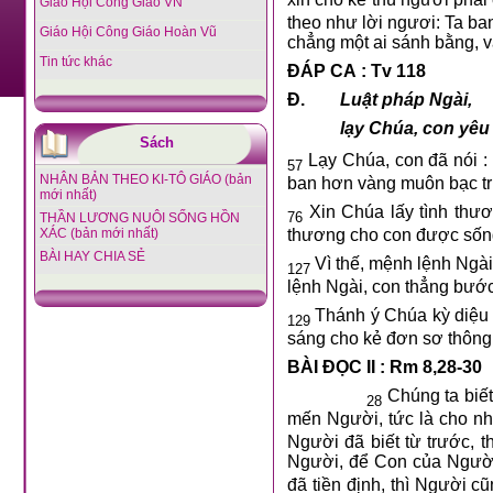
Giáo Hội Công Giáo VN
theo như lời ngươi: Ta b
Giáo Hội Công Giáo Hoàn Vũ
chẳng một ai sánh bằng, v
Tin tức khác
ĐÁP CA : Tv 118
Đ.
Luật pháp Ngài,
lạy Chúa, con yê
Sách
Lạy Chúa, con đã nói : 
57
NHÂN BẢN THEO KI-TÔ GIÁO (bản
ban hơn vàng muôn bạc tr
mới nhất)
Xin Chúa lấy tình thươn
76
THẦN LƯƠNG NUÔI SỐNG HỒN
XÁC (bản mới nhất)
thương cho con được sống,
BÀI HAY CHIA SẺ
Vì thế, mệnh lệnh Ngài
127
lệnh Ngài, con thẳng bước
Thánh ý Chúa kỳ diệu 
129
sáng cho kẻ đơn sơ thông
BÀI ĐỌC II : Rm 8,28-30
Chúng ta biết
28
mến Người, tức là cho n
Người đã biết từ trước, 
Người, để Con của Người
đã tiền định, thì Người c