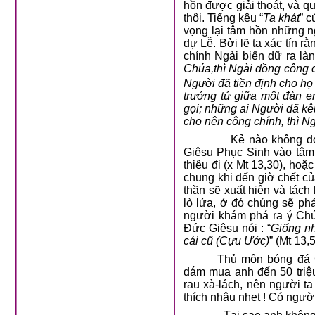
hồn được giải thoát, và q
thôi. Tiếng kêu “
Ta khát
” c
vọng lại tâm hồn những n
dự Lễ. Bởi lẽ ta xác tín 
chính Ngài biến dữ ra làn
Chúa,thì Ngài đồng công c
Người đã tiền định cho h
trưởng tử giữa một đàn e
gọi; những ai Người đã kê
cho nên công chính, thì 
Kẻ nào không đ
Giêsu Phục Sinh vào tâm 
thiêu đi (x Mt 13,30), ho
chung khi đến giờ chết củ
thần sẽ xuất hiện và tách
lò lửa, ở đó chúng sẽ ph
người khám phá ra ý Chú
Đức Giêsu nói : “
Giống nh
cái cũ (Cựu Ước)
” (Mt 13,
Thủ môn bóng đá C
dám mua anh đến 50 triệu
rau xà-lách, nên người ta
thích nhậu nhẹt ! Có người