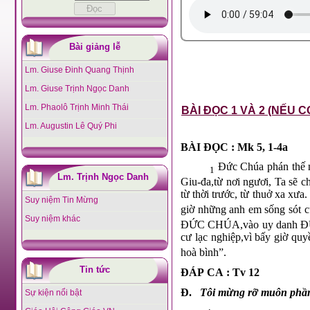
Bài giảng lễ
Lm. Giuse Đinh Quang Thịnh
Lm. Giuse Trịnh Ngọc Danh
Lm. Phaolô Trịnh Minh Thái
BÀI ĐỌC 1 VÀ 2 (NẾU C
Lm. Augustin Lê Quý Phi
BÀI ĐỌC : Mk 5, 1-4a
Đức Chúa phán thế nà
1
Lm. Trịnh Ngọc Danh
Giu-đa,từ nơi ngươi, Ta sẽ c
từ thời trước, từ thuở xa xưa.
Suy niệm Tin Mừng
giờ những anh em sống sót củ
Suy niệm khác
ĐỨC CHÚA,vào uy danh ĐỨC
cư lạc nghiệp,vì bấy giờ quy
hoà bình”.
Tin tức
ĐÁP CA : Tv 12
Đ.
Tôi mừng rỡ muôn phầ
Sự kiện nổi bật