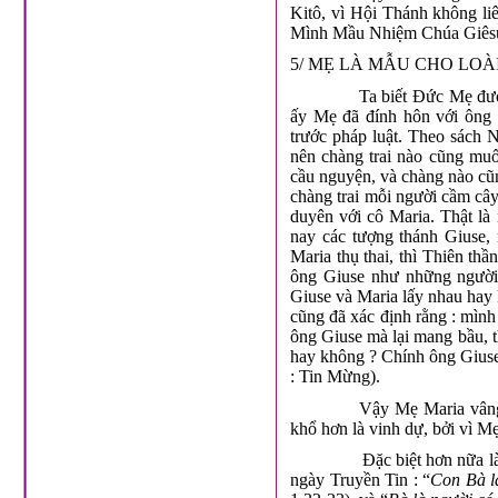
Kitô, vì Hội Thánh không liê
Mình Mầu Nhiệm Chúa Giêsu, 
5/ MẸ LÀ MẪU CHO LOÀ
Ta biết Đức Mẹ được 
ấy Mẹ đã đính hôn với ông 
trước pháp luật. Theo sách 
nên chàng trai nào cũng muố
cầu nguyện, và chàng nào cũn
chàng trai mỗi người cầm câ
duyên với cô Maria. Thật l
nay các tượng thánh Giuse,
Maria thụ thai, thì Thiên thầ
ông Giuse như những người 
Giuse và Maria lấy nhau hay
cũng đã xác định rằng : mình
ông Giuse mà lại mang bầu, thì
hay không ? Chính ông Giuse 
: Tin Mừng).
Vậy Mẹ Maria vâng n
khổ hơn là vinh dự, bởi vì Mẹ
Đặc biệt hơn nữa là 
ngày Truyền Tin : “
Con Bà l