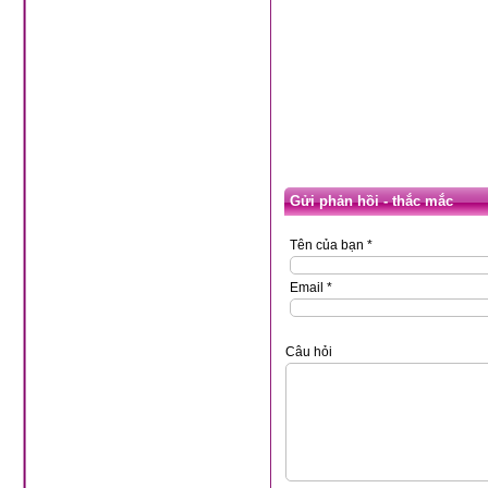
Gửi phản hồi - thắc mắc
Tên của bạn *
Email *
Câu hỏi