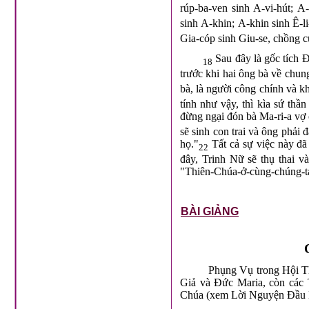
rúp-ba-ven sinh A-vi-hút; A-
sinh A-khin; A-khin sinh Ê-li
Gia-cóp sinh Giu-se, chồng c
Sau đây là gốc tích 
18
trước khi hai ông bà về chu
bà, là người công chính và k
tính như vậy, thì kìa sứ th
đừng ngại đón bà Ma-ri-a vợ
sẽ sinh con trai và ông phải 
họ."
Tất cả sự việc này đã
22
đây, Trinh Nữ sẽ thụ thai và
"Thiên-Chúa-ở-cùng-chúng-t
BÀI GIẢNG
Phụng Vụ trong Hội Th
Giả và Đức Maria, còn các 
Chúa (xem Lời Nguyện Đầu 