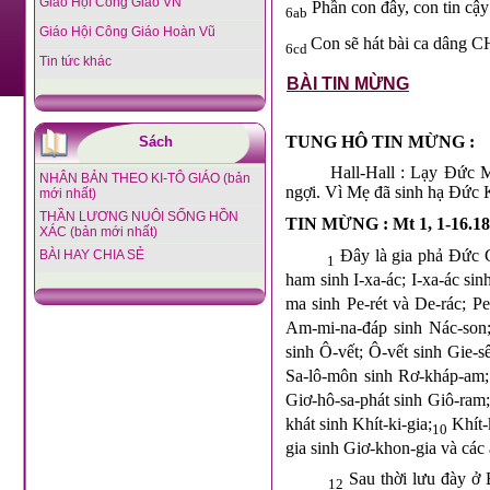
Giáo Hội Công Giáo VN
Phần con đây, con tin cậ
6ab
Giáo Hội Công Giáo Hoàn Vũ
Con sẽ hát bài ca dâng C
6cd
Tin tức khác
BÀI TIN MỪNG
TUNG HÔ TIN MỪNG :
Sách
Hall-Hall : Lạy Đức M
NHÂN BẢN THEO KI-TÔ GIÁO (bản
ngợi. Vì Mẹ đã sinh hạ Đức K
mới nhất)
THẦN LƯƠNG NUÔI SỐNG HỒN
TIN MỪNG : Mt 1, 1-16.18
XÁC (bản mới nhất)
Đây là gia phả Đức G
BÀI HAY CHIA SẺ
1
ham sinh I-xa-ác; I-xa-ác si
ma sinh Pe-rét và De-rác; Pe
Am-mi-na-đáp sinh Nác-son
sinh Ô-vết; Ô-vết sinh Gie-sê
Sa-lô-môn sinh Rơ-kháp-am; 
Giơ-hô-sa-phát sinh Giô-ram;
khát sinh Khít-ki-gia;
Khít-
10
gia sinh Giơ-khon-gia và các 
Sau thời lưu đày ở B
12