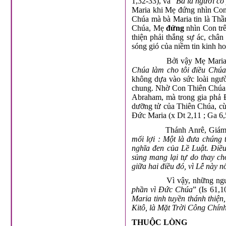
1,32-33), và “
Bà là người có
Maria khi Mẹ đứng nhìn Con b
Chúa mà bà Maria tin là Thầ
Chúa, Mẹ
đứng
nhìn Con tr
thiện phải thắng sự ác, chân
sóng gió của niềm tin kinh h
Bởi vậy Mẹ Maria l
Chúa làm cho tôi điều Chúa
không dựa vào sức loài ngườ
chung. Nhờ Con Thiên Chúa l
Abraham, mà trong gia phả Đ
dưỡng tử của Thiên Chúa, cù
Đức Maria (x Dt 2,11 ; Ga 6,
Thánh Anrê, Giám m
mối lợi : Một là đưa chúng t
nghĩa đen của Lề Luật. Điều
sủng mang lại tự do thay c
giữa hai điều đó, vì Lễ này n
Vì vậy, những người
phần vì Đức Chúa
” (Is 61,
Maria tinh tuyền thánh thiệ
Kitô, là Mặt Trời Công Chín
THUỘC LÒNG