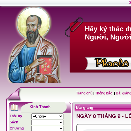
G
Hãy ký thác 
Người, Người 
Trang chủ
|
Thông báo
|
Bài giảng
Kinh Thánh
Bài giảng
NGÀY 8 THÁNG 9 - L
Thời kỳ
Sách
Chương