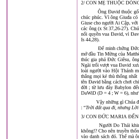
2/ CON MẸ THUỘC DÒNG
Ông Đavid thuộc gốc
chúc phúc. Vì ông Giuđa có
Giuse cho người Ai Cập, với 
các ông (x St 37,26-27). Ch
nối quyền vua Đavid, vì Đavi
Is 44,28).
Để minh chứng Đức 
mở đầu Tin Mừng của Matthêu
thúc gia phả Đức Giêsu, ôn
Ngài trổi vượt vua Đavid xưa
loài người vào Hội Thánh mớ
thắng mọi kẻ thù thống nhất
tên Đavid bằng cách chơi ch
đời ; từ lưu đày Babylon đế
DaWiD (D = 4 ; W = 6), như t
Vậy những gì Chúa đã
: “
Trời đất qua đi, nhưng Lời
3/ CON ĐỨC MARIA ĐẾN 
Người Do Thái khin
không!? Cho nên truyền thống
vào danh sách đó. Thế mà ô