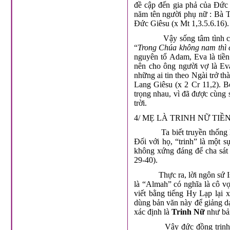
đề cập đến gia phả của Đức 
năm tên người phụ nữ : Bà T
Đức Giêsu (x Mt 1,3.5.6.16).
Vậy sống tâm tình c
“
Trong Chúa không nam thì 
nguyên tổ Adam, Eva là tiề
nên cho ông người vợ là Eva
những ai tin theo Ngài trở 
Lang Giêsu (x 2 Cr 11,2). B
trọng nhau, vì đã được cùng 
trời.
4/ MẸ LÀ TRINH NỮ TI
Ta biết truyền thốn
Đối với họ, “trinh” là một s
không xứng đáng để cha sát 
29-40).
Thực ra, lời ngôn sứ 
là “Almah” có nghĩa là cô vợ
viết bằng tiếng Hy Lạp lại 
dùng bản văn này để giảng dạ
xác định là
Trinh Nữ
như bả
Vậy đức đồng trin