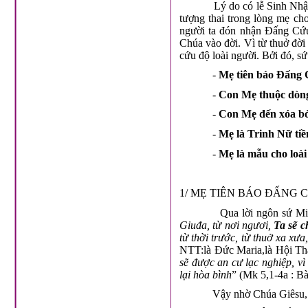
Lý do có lễ Sinh Nhậ
tượng thai trong lòng mẹ c
người ta đón nhận Đấng Cứu
Chúa vào đời. Vì từ thuở đờ
cứu độ loài người. Bởi đó, s
-
Mẹ tiên báo Đấng 
-
Con Mẹ thuộc dòng
-
Con Mẹ đến xóa bỏ 
-
Mẹ là Trinh Nữ ti
-
Mẹ là mẫu cho loài
1/ MẸ TIÊN BÁO ĐẤNG 
Qua lời ngôn sứ Mi
Giuđa, từ nơi ngươi,
Ta sẽ c
từ thời trước, từ thuở xa xư
NTT:là Đức Maria,là Hội Th
sẽ được an cư lạc nghiệp, vì
lại hòa bình
” (Mk 5,1-4a : Bà
Vậy nhờ Chúa Giêsu