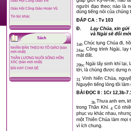
giáp giới Ky-rê-nê; nào 
Giáo Hội Công Giáo VN
người đạo theo; nào là 
Giáo Hội Công Giáo Hoàn Vũ
dùng tiếng nói của chúng 
Tin tức khác
ĐÁP CA : Tv 103
Đ.
Lạy Chúa, xin gửi 
và Ngài sẽ đổi mớ
Sách
Chúc tụng Chúa đi, hồ
1ab
NHÂN BẢN THEO KI-TÔ GIÁO (bản
Công trình Ngài, lạy 
24ac
mới nhất)
mặt đất.
THẦN LƯƠNG NUÔI SỐNG HỒN
XÁC (bản mới nhất)
Ngài lấy sinh khí lại, 
29bc
BÀI HAY CHIA SẺ
tới, là chúng được dựng n
Vinh hiển Chúa, nguyệ
31
Nguyện tiếng lòng tôi làm 
BÀI ĐỌC II : 1Cr 12,3b-7.
Thưa anh em, kh
3b
trong Thần Khí.
Có nhiề
4
phục vụ khác nhau, nhưng
một Thiên Chúa làm mọi s
vì ích chung.