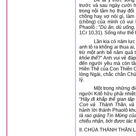
trước và sau ngày cưới h
trong nội tâm họ thay đổi
chồng hay vợ nói gì, làm 
(chồng) của mình có vui 
Phaolô : “
Dù ăn, dù uống, 
1Cr 10,31). Sống như thế 
Lần kia có năm lực 
anh tỏ ra không ai thua a
trừ một anh bê năm quả t
khỏe thế
?” Anh vui vẻ đáp
đến người yêu mà còn tăn
Hiền Thê của Con Thiên Chú
lòng Ngài, chắc chắn Chú
lý.
Một trong những đi
người Kitô hữu phải nhiệ
“
Hãy đi khắp thế gian tậ
Con và
Thánh Thần, và 
hành lời thánh Phaolô khu
là rao giảng Tin Mừng củ
chiếu nhận, bởi được tác 
II. CHÚA THÁNH THẦN L