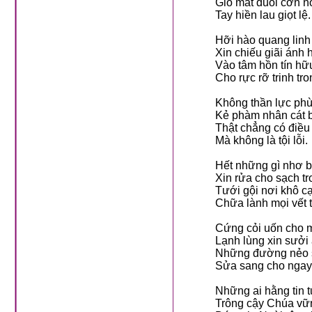
Gió mát đuổi cơn n
Tay hiền lau giọt lệ.
Hỡi hào quang linh
Xin chiếu giãi ánh 
Vào tâm hồn tín hữ
Cho rực rỡ trinh tro
Không thần lực phù 
Kẻ phàm nhân cát b
Thật chẳng có điều
Mà không là tội lỗi.
Hết những gì nhơ b
Xin rửa cho sạch tr
Tưới gội nơi khô c
Chữa lành mọi vết 
Cứng cỏi uốn cho 
Lạnh lùng xin sưởi
Những đường nẻo s
Sửa sang cho ngay
Những ai hằng tin 
Trông cậy Chúa vữ