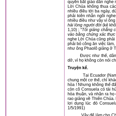
quyền bắt giáo dân nghe n
Lời Chúa không thua các
nhiều điều tới ba ngày, d
phải kiên nhẫn ngồi nghe
nhiều điều như vậy vì ông
hài lòng người đời
(kẻ kh
1,10) ; “
Tôi giảng chẳng c
vào bằng chứng xác thực
nghe Lời Chúa cũng phải
phải bỏ công ăn việc làm,
như ông Phaolô giảng ở Tr
Được như thế, dân
dở, vì họ không còn nói c
Truyện kể.
Tại Ecuador (Nam 
chung một cơ thể, chỉ khác
hòa ! Nhưng không thể đấ
còn cô Consuela có tài h
hòa thuận, và nhận ra họ
rao giảng về Thiên Chúa. H
lợi dụng lúc đó Consuel
1/5/1991)
Vậy để làm cho Ch