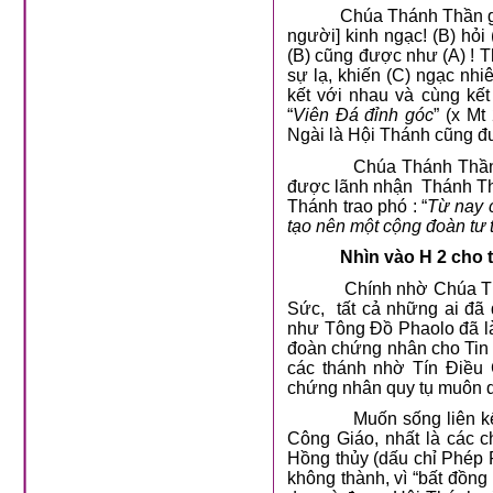
Chúa Thánh Thần gâ
người] kinh ngạc! (B) hỏi (
(B) cũng được như (A) ! T
sự lạ, khiến (C) ngạc nh
kết với nhau và cùng kế
“
Viên Đá đỉnh góc
” (x Mt
Ngài là Hội Thánh cũng đư
Chúa Thánh Thần g
được lãnh nhận
Thánh Thầ
Thánh trao phó : “
Từ nay c
tạo nên một cộng đoàn tư t
Nhìn vào H 2 cho t
Chính nhờ Chúa Th
Sức,
tất cả những ai đã
như Tông Đồ Phaolo đã là
đoàn chứng nhân cho Tin 
các thánh nhờ Tín Điều
chứng nhân quy tụ muôn 
Muốn sống liên k
Công Giáo, nhất là các c
Hồng thủy (dấu chỉ Phép 
không thành, vì “bất đồn