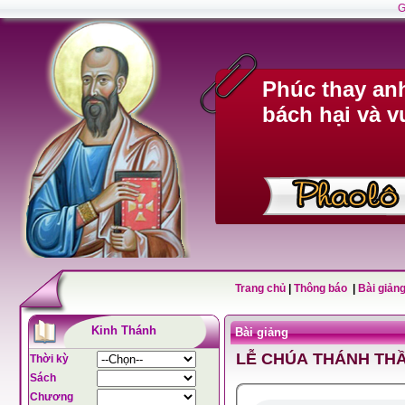
G
Phúc thay anh
bách hại và v
Trang chủ
|
Thông báo
|
Bài giảng
Kinh Thánh
Bài giảng
LỄ CHÚA THÁNH TH
Thời kỳ
Sách
Chương