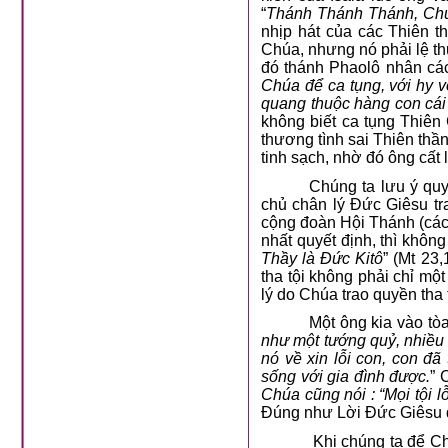
“
Thánh Thánh Thánh, Chú
nhịp hát của các Thiên t
Chúa, nhưng nó phải lệ t
đó thánh Phaolô nhân cách
Chúa để ca tụng, với hy v
quang thuộc hàng con cá
không biết ca tụng Thiê
thương tình sai Thiên thầ
tinh sạch, nhờ đó ông cất 
Chúng ta lưu ý quy
chủ chân lý Đức Giêsu tra
cộng đoàn Hội Thánh (các
nhất quyết định, thì khôn
Thầy là Đức Kitô
” (Mt 23,
tha tội không phải chỉ mộ
lý do Chúa trao quyền tha 
Một ông kia vào tòa
như một tướng quỷ, nhiều
nó về xin lỗi con, con đ
sống với gia đình được.
” 
Chúa cũng nói : “Mọi tội 
Đúng như Lời Đức Giêsu đã
Khi chúng ta để Ch