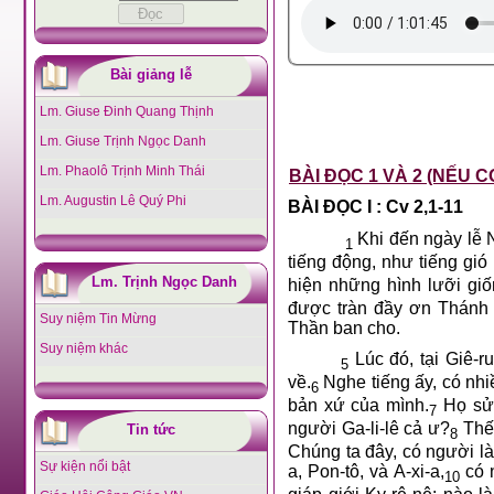
Bài giảng lễ
Lm. Giuse Đinh Quang Thịnh
Lm. Giuse Trịnh Ngọc Danh
Lm. Phaolô Trịnh Minh Thái
BÀI ĐỌC 1 VÀ 2 (NẾU C
Lm. Augustin Lê Quý Phi
BÀI ĐỌC I : Cv 2,1-11
Khi đến ngày lễ 
1
tiếng động, như tiếng gi
Lm. Trịnh Ngọc Danh
hiện những hình lưỡi giố
được tràn đầy ơn Thánh 
Suy niệm Tin Mừng
Thần ban cho.
Suy niệm khác
Lúc đó, tại Giê-r
5
về.
Nghe tiếng ấy, có nhi
6
bản xứ của mình.
Họ sửn
7
người Ga-li-lê cả ư?
Thế 
Tin tức
8
Chúng ta đây, có người là
Sự kiện nổi bật
a, Pon-tô, và A-xi-a,
có n
10