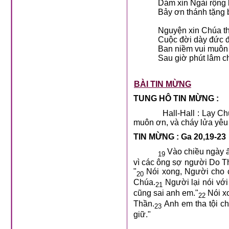
Dám xin Ngài rộng
Bảy ơn thánh tặng 
Nguyện xin Chúa t
Cuộc đời dày đức đ
Ban niềm vui muôn
Sau giờ phút lâm c
BÀI TIN MỪNG
TUNG HÔ TIN MỪNG :
Hall-Hall : Lạy 
muôn ơn, và cháy lửa yêu 
TIN MỪNG : Ga 20,19-23
Vào chiều ngày ấy
19
vì các ông sợ người Do Th
"
Nói xong, Người cho 
20
Chúa.
Người lại nói với
21
cũng sai anh em."
Nói xo
22
Thần.
Anh em tha tội ch
23
giữ."