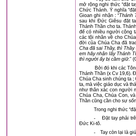
mở rộng nghi thức “đặt ta
Chức Thánh. Ý nghĩa “đặt 
Gioan ghi nhận : “
Thánh T
sau khi Đức Giêsu đặt ta
Thánh Thần cho ta. Thánh 
để có nhiều người cộng 
các tội nhân về cho Chúa
đời của Chúa Cha đã trao
Cha đã sai Thầy, thì Thầy
em hãy nhận lấy Thánh Thầ
thì người ấy bị cầm giữ
." 
Bởi đó khi các Tôn
Thánh Thần (x Cv 19,6). Đ
Chúa Cha sinh chúng ta ;
ta, mà việc giáo dục và th
như thân xác con người m
Chúa Cha, Chúa Con, và 
Thần cũng cần cho sự sống
Trong nghi thức “đặt
-
Đặt tay phải t
Đức Ki-tô.
-
Tay
còn lại là g