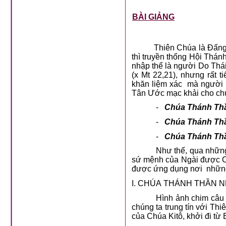
BÀI GIẢNG
Thiên Chúa là Đấng
thì truyền thống Hội Thán
nhập thể là người Do Thái
(x Mt 22,21), nhưng rất 
khăn liệm xác
mà người 
Tân Ước mạc khải cho chú
-
Chúa Thánh Thần
-
Chúa Thánh Thần
-
Chúa Thánh Thần
Như thế, qua những
sứ mệnh của Ngài được C
được ứng dụng nơi
những
I. CHÚA THÁNH THẦN NH
Hình ảnh chim câu
chúng ta trung tín với Th
của Chúa Kitô, khởi đi từ 