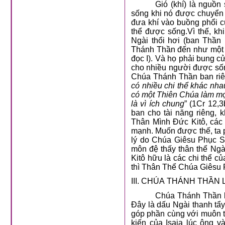
Gió (khí) là nguồn
sống khi nó được chuyển 
đưa khí vào buồng phổi củ
thể được sống.Vì thế, k
Ngài thổi hơi (ban Thần
Thánh Thần đến như một l
đọc I). Và họ phải bung c
cho nhiều người được sốn
Chúa Thánh Thần ban riên
có nhiều chi thể khác nha
có một Thiên Chúa làm mọ
là vì ích chung
” (1Cr 12,
ban cho tài năng riêng, 
Thân Mình Đức Kitô, các
mạnh. Muốn được thế, ta 
lý do Chúa Giêsu Phục Si
môn đệ thấy thân thể Ngà
Kitô hữu là các chi thể c
thì Thân Thể Chúa Giêsu 
III. CHÚA THÁNH THẦN LÀ
Chúa Thánh Thần l
Đây là dấu Ngài thanh tẩ
góp phần cùng với muôn t
kiến của Isaia lúc ông 