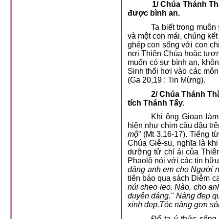
1/ Chúa Thánh Thầ
được bình an.
Ta biết trong muôn 
và một con mái, chúng kết 
ghép con sống với con chi
nơi Thiên Chúa hoặc tương
muốn có sự bình an, không
Sinh thổi hơi vào các môn
(Ga 20,19 : Tin Mừng).
2/ Chúa Thánh Thầ
tích Thánh Tẩy.
Khi ông Gioan làm
hiện như chim câu đậu trên
mộ
” (Mt 3,16-17). Tiếng 
Chúa Giê-su, nghĩa là kh
dưỡng tử chí ái của Thiê
Phaolô nói với các tín hữu 
dâng anh em cho Người nh
tiên báo qua sách Diễm ca
núi cheo leo. Nào, cho an
duyên dáng." Nàng đẹp quá
xinh đẹp.Tóc nàng gợn só
Để ta ý thức sống