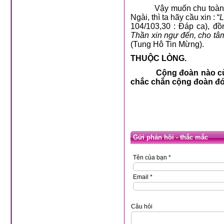
Vậy muốn chu toàn
Ngài, thì ta hãy cầu xin : “
L
104/103,30 : Đáp ca), đồ
Thần xin ngự đến, cho tâ
(Tung Hô Tin Mừng).
THUỘC LÒNG.
Cộng đoàn nào cù
chắc chắn cộng đoàn đó 
Gửi phản hồi - thắc mắc
Tên của bạn *
Email *
Câu hỏi