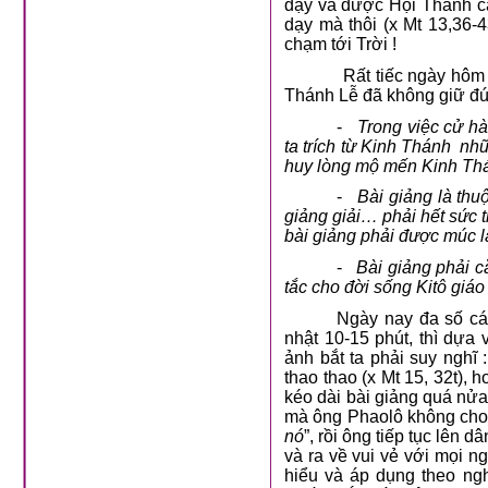
dạy và được Hội Thánh cắ
dạy mà thôi (x Mt 13,36
chạm tới Trời !
Rất tiếc ngày hôm
Thánh Lễ đã không giữ đú
-
Trong việc cử hà
ta trích từ Kinh Thánh
nhữ
huy lòng mộ mến Kinh Th
-
Bài giảng là thu
giảng giải… phải hết sức t
bài giảng phải được múc 
-
Bài giảng phải c
tắc cho đời sống Kitô giá
Ngày nay đa số cá
nhật 10-15 phút, thì dựa
ảnh bắt ta phải suy nghĩ
thao thao (x Mt 15, 32t),
kéo dài bài giảng quá nửa
mà ông Phaolô không cho 
nó
”, rồi ông tiếp tục lên 
và ra về vui vẻ với mọi 
hiểu và áp dụng theo ng