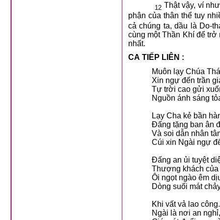
Thật vậy, ví như
12
phận của thân thể tuy nhi
cả chúng ta, dầu là Do-th
cùng một Thần Khí để trở 
nhất.
CA TIẾP LIÊN :
Muôn lạy Chúa Thá
Xin ngự đến trần gi
Tự trời cao gửi xu
Nguồn ánh sáng tỏa
Lạy Cha kẻ bần hà
Đấng tặng ban ân đ
Và soi dẫn nhân tâ
Cúi xin Ngài ngự đế
Đấng an ủi tuyệt di
Thượng khách của
Ôi ngọt ngào êm dị
Dòng suối mát chảy
Khi vất vả lao công.
Ngài là nơi an nghỉ