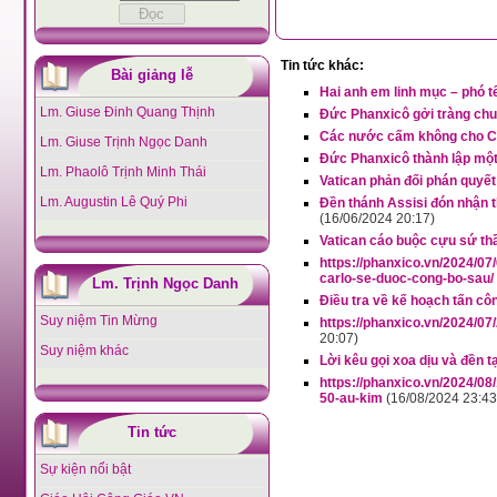
Tin tức khác:
Bài giảng lễ
Hai anh em linh mục – phó tế
Lm. Giuse Đinh Quang Thịnh
Đức Phanxicô gởi tràng chuỗ
Các nước cấm không cho Ch
Lm. Giuse Trịnh Ngọc Danh
Đức Phanxicô thành lập một
Lm. Phaolô Trịnh Minh Thái
Vatican phản đối phán quyết
Lm. Augustin Lê Quý Phi
Đền thánh Assisi đón nhận t
(16/06/2024 20:17)
Vatican cáo buộc cựu sứ thầ
https://phanxico.vn/2024/0
carlo-se-duoc-cong-bo-sau/
Lm. Trịnh Ngọc Danh
Điều tra về kế hoạch tấn c
Suy niệm Tin Mừng
https://phanxico.vn/2024/07/
20:07)
Suy niệm khác
Lời kêu gọi xoa dịu và đền t
https://phanxico.vn/2024/08
50-au-kim
(16/08/2024 23:43
Tin tức
Sự kiện nổi bật