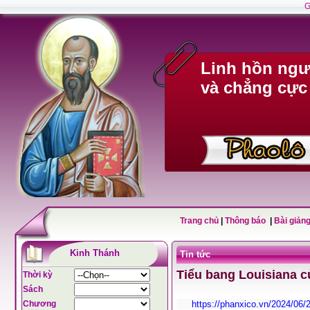
G
Linh hồn ngư
và chẳng cực
Trang chủ
|
Thông báo
|
Bài giảng
Kinh Thánh
Tin tức
Tiểu bang Louisiana c
Thời kỳ
Sách
Chương
https://phanxico.vn/2024/06/2