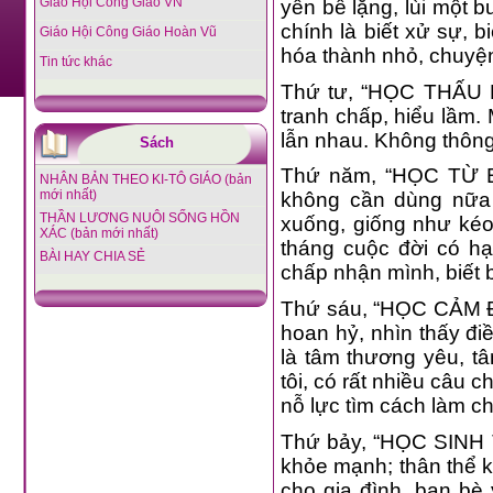
Giáo Hội Công Giáo VN
yên bể lặng, lùi một b
chính là biết xử sự, b
Giáo Hội Công Giáo Hoàn Vũ
hóa thành nhỏ, chuyệ
Tin tức khác
Thứ tư, “HỌC THẤU HI
tranh chấp, hiểu lầm.
lẫn nhau. Không thôn
Sách
Thứ năm, “HỌC TỪ BỎ“
NHÂN BẢN THEO KI-TÔ GIÁO (bản
mới nhất)
không cần dùng nữa t
THẦN LƯƠNG NUÔI SỐNG HỒN
xuống, giống như kéo
XÁC (bản mới nhất)
tháng cuộc đời có hạ
BÀI HAY CHIA SẺ
chấp nhận mình, biết b
Thứ sáu, “HỌC CẢM Đ
hoan hỷ, nhìn thấy đ
là tâm thương yêu, t
tôi, có rất nhiều câu c
nỗ lực tìm cách làm c
Thứ bảy, “HỌC SINH TỒ
khỏe mạnh; thân thể 
cho gia đình, bạn bè