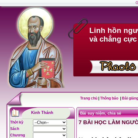
G
Linh hồn ngư
và chẳng cực
Trang chủ
|
Thông báo
|
Bài giảng
Kinh Thánh
Bài suy niệm, chia sẻ
7 BÀI HỌC LÀM NGƯỜ
Thời kỳ
Sách
Chương