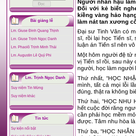
Người nhân hậu làm í
Đối với kẻ biết ng
kiềng vàng hảo hạng
Bài giảng lễ
làm nát tan xương cốt
Đại sư Tinh Vân có mộ
Lm. Giuse Đinh Quang Thịnh
sĩ, rồi lại học Tiến 
Lm. Giuse Trịnh Ngọc Danh
luận án Tiến sĩ nên v
Lm. Phaolô Trịnh Minh Thái
Một hôm người đệ tử n
Lm. Augustin Lê Quý Phi
vị Tiến sĩ rồi, sau n
người, học làm người l
Thứ nhất, “HỌC NHẬN
Lm. Trịnh Ngọc Danh
mình, tất cả mọi lỗi
Suy niệm Tin Mừng
đúng, thật ra không biế
Suy niệm khác
Thứ hai, “HỌC NHU HÒ
hết cuộc đời răng ngườ
cần phải học mềm mỏng,
Tin tức
được. Tâm nhu hòa là m
Sự kiện nổi bật
Thứ ba, “HỌC NHẪN N