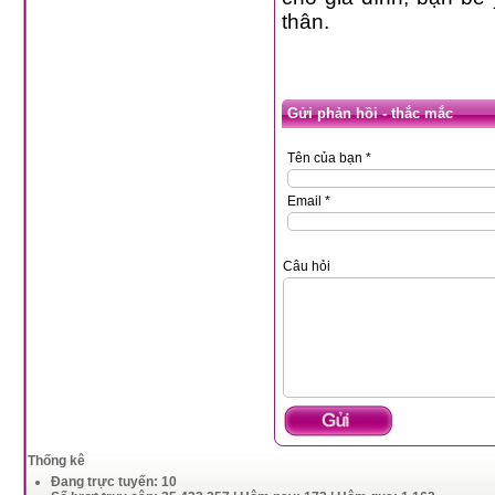
thân.
Gửi phản hồi - thắc mắc
Tên của bạn *
Email *
Câu hỏi
Thống kê
Đang trực tuyến: 10