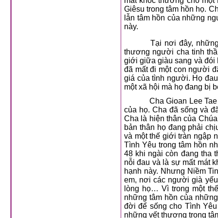
mắt khóc thương cho một 
Giêsu trong tâm hồn họ. Ch
lẫn tâm hồn của những ngư
này.
Tại nơi đây, những
thương người cha tinh thầ
giới giữa giàu sang và đói
đã mất đi một con người đ
giá của tình người. Họ đa
một xã hội mà họ đang bị b
Cha Gioan Lee Tae 
của họ. Cha đã sống và đ
Cha là hiện thân của Chúa
bản thân họ đang phải chị
và một thế giới tràn ngập
Tình Yêu trong tâm hồn nh
48 khi ngài còn đang tha
nỗi đau và là sự mất mát 
hạnh này. Nhưng Niềm Tin 
em, nơi các người già yếu
lòng họ… Vì trong một th
những tâm hồn của những
đời để sống cho Tình Yêu
những vết thương trong tâ