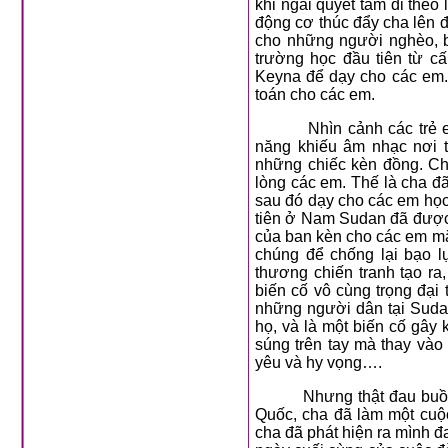
khi ngài quyết tâm đi the
động cơ thúc đẩy cha lên 
cho những người nghèo, b
trường học đầu tiên từ c
Keyna để dạy cho các em.
toán cho các em.
Nhìn cảnh các trẻ 
năng khiếu âm nhạc nơi 
những chiếc kèn đồng. Ch
lòng các em. Thế là cha đã
sau đó dạy cho các em học
tiên ở Nam Sudan đã được 
của ban kèn cho các em mặ
chúng để chống lại bạo l
thương chiến tranh tạo ra
biến cố vô cùng trọng đại 
những người dân tại Sudan
họ, và là một biến cố gây
súng trên tay mà thay vào
yêu và hy vọng….
Nhưng thật đau buồn
Quốc, cha đã làm một cuộc
cha đã phát hiện ra mình 