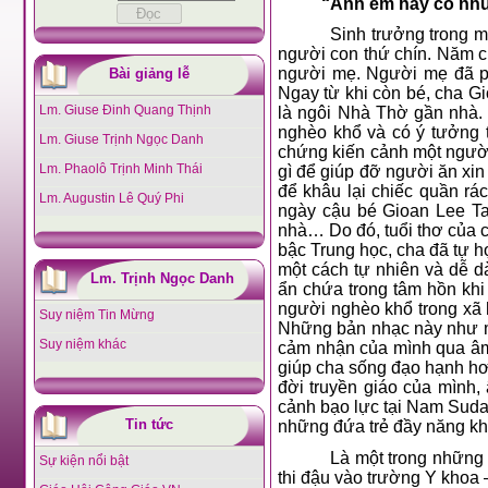
“Anh em hãy có nhữn
Sinh trưởng trong m
người con thứ chín. Năm ch
người mẹ. Người mẹ đã ph
Bài giảng lễ
Ngay từ khi còn bé, cha G
Lm. Giuse Đinh Quang Thịnh
là ngôi Nhà Thờ gần nhà. 
nghèo khổ và có ý tưởng t
Lm. Giuse Trịnh Ngọc Danh
chứng kiến cảnh một người
Lm. Phaolô Trịnh Minh Thái
gì để giúp đỡ người ăn xin
để khâu lại chiếc quần rá
Lm. Augustin Lê Quý Phi
ngày cậu bé Gioan Lee T
nhà… Do đó, tuổi thơ của 
bậc Trung học, cha đã tự 
một cách tự nhiên và dễ d
Lm. Trịnh Ngọc Danh
ẩn chứa trong tâm hồn khi
người nghèo khổ trong xã 
Suy niệm Tin Mừng
Những bản nhạc này như m
Suy niệm khác
cảm nhận của mình qua âm 
giúp cha sống đạo hạnh hơn
đời truyền giáo của mình
cảnh bạo lực tại Nam Suda
Tin tức
những đứa trẻ đầy năng kh
Là một trong những
Sự kiện nổi bật
thi đậu vào trường Y khoa 