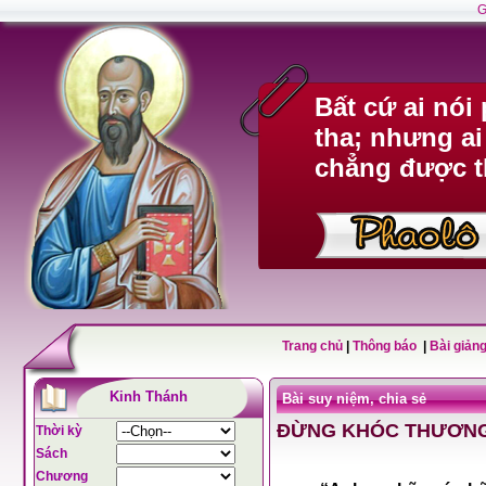
G
Bất cứ ai nó
tha; nhưng ai
chẳng được t
Trang chủ
|
Thông báo
|
Bài giảng
Kinh Thánh
Bài suy niệm, chia sẻ
ĐỪNG KHÓC THƯƠNG
Thời kỳ
Sách
Chương