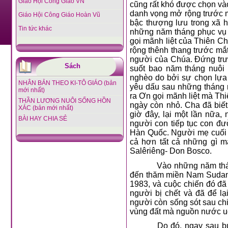
Giáo Hội Công Giáo VN
cũng rất khó được chọn và
danh vọng mở rộng trước m
Giáo Hội Công Giáo Hoàn Vũ
bậc thượng lưu trong xã 
Tin tức khác
những năm tháng phục vụ 
gọi mãnh liệt của Thiên C
rộng thênh thang trước mắ
người của Chúa. Đứng trướ
Sách
suốt bao năm tháng nuôi 
nghèo do bởi sự chọn lựa
NHÂN BẢN THEO KI-TÔ GIÁO (bản
yêu dấu sau những tháng 
mới nhất)
ra Ơn gọi mãnh liệt mà Th
THẦN LƯƠNG NUÔI SỐNG HỒN
ngày còn nhỏ. Cha đã biết
XÁC (bản mới nhất)
giờ đây, lại một lần nữa
BÀI HAY CHIA SẺ
người con tiếp tục con đư
Hàn Quốc. Người mẹ cuối c
cả hơn tất cả những gì m
Salêriêng- Don Bosco.
Vào những năm thán
đến thăm miền Nam Sudan-
1983, và cuộc chiến đó đã
người bị chết và đã để l
người còn sống sót sau chiế
vùng đất mà nguồn nước uố
Do đó, ngay sau bu