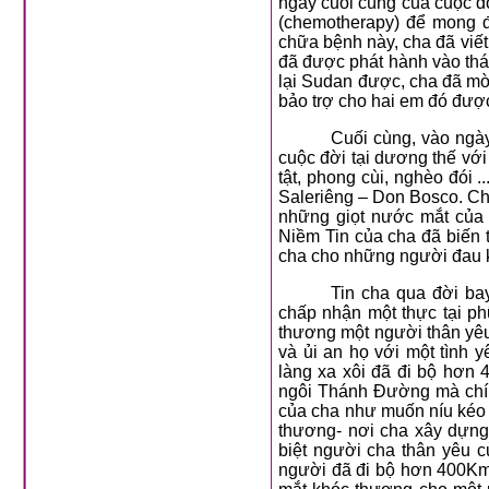
ngày cuối cùng của cuộc đ
(chemotherapy) để mong 
chữa bệnh này, cha đã vi
đã được phát hành vào thán
lại Sudan được, cha đã mời
bảo trợ cho hai em đó đượ
Cuối cùng, vào ngày
cuộc đời tại dương thế vớ
tật, phong cùi, nghèo đói 
Saleriêng – Don Bosco. Cha
những giọt nước mắt của 
Niềm Tin của cha đã biến 
cha cho những người đau k
Tin cha qua đời b
chấp nhận một thực tại p
thương một người thân yêu
và ủi an họ với một tình
làng xa xôi đã đi bộ hơn 4
ngôi Thánh Đường mà chín
của cha như muốn níu kéo 
thương- nơi cha xây dựng
biệt người cha thân yêu 
người đã đi bộ hơn 400Km 