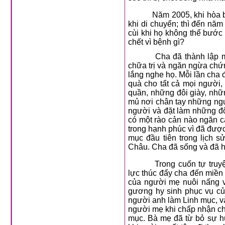
Năm 2005, khi hòa 
khi di chuyển; thì đến nă
cùi khi họ không thể bước
chết vì bệnh gì?
Cha đã thành lập m
chữa trị và ngăn ngừa chứ
lắng nghe họ. Mỗi lần cha 
quà cho tất cả mọi người, k
quần, những đôi giày, nhữ
mủ nơi chân tay những ng
người và đặt làm những đô
có một rào cản nào ngăn 
trong hạnh phúc vì đã được
mục đầu tiên trong lịch 
Châu. Cha đã sống và đã hộ
Trong cuốn tự truy
lực thúc đẩy cha đến miền
của người mẹ nuôi nấng v
gương hy sinh phục vụ của
người anh làm Linh mục, và
người mẹ khi chấp nhận ch
mục. Bà mẹ đã từ bỏ sự h