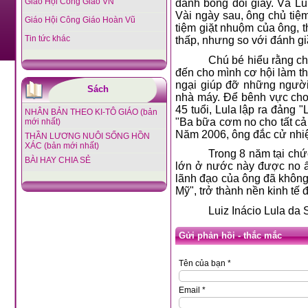
Giáo Hội Công Giáo VN
đánh bóng đôi giầy. Và Lu
Vài ngày sau, ông chủ tiệ
Giáo Hội Công Giáo Hoàn Vũ
tiệm giặt nhuộm của ông, t
Tin tức khác
thấp, nhưng so với đánh giầ
Chú bé hiểu rằng c
đến cho mình cơ hội làm th
ngại giúp đỡ những người
Sách
nhà máy. Để bênh vực cho
45 tuổi, Lula lập ra đảng
NHÂN BẢN THEO KI-TÔ GIÁO (bản
"Ba bữa cơm no cho tất cả 
mới nhất)
Năm 2006, ông đắc cử nhiệ
THẦN LƯƠNG NUÔI SỐNG HỒN
XÁC (bản mới nhất)
Trong 8 năm tại chứ
BÀI HAY CHIA SẺ
lớn ở nước này được no ấ
lãnh đạo của ông đã không
Mỹ", trở thành nền kinh tế 
Luiz Inácio Lula da 
Gửi phản hồi - thắc mắc
Tên của bạn *
Email *