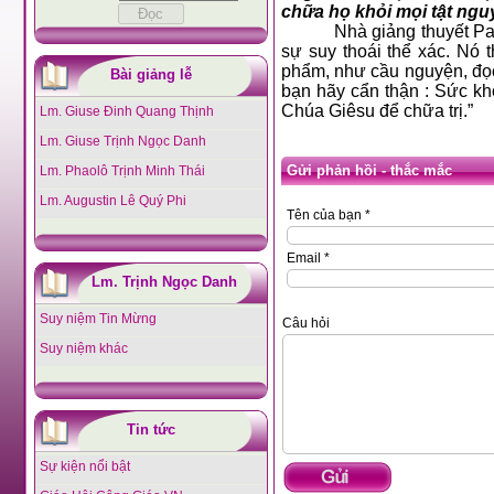
chữa họ khỏi mọi tật ngu
Nhà giảng thuyết Pa
sự suy thoái thể xác. Nó 
phẩm, như cầu nguyện, đọc
Bài giảng lễ
bạn hãy cẩn thận : Sức kh
Chúa Giêsu để chữa trị.”
Lm. Giuse Đinh Quang Thịnh
Lm. Giuse Trịnh Ngọc Danh
Gửi phản hồi - thắc mắc
Lm. Phaolô Trịnh Minh Thái
Lm. Augustin Lê Quý Phi
Tên của bạn *
Email *
Lm. Trịnh Ngọc Danh
Suy niệm Tin Mừng
Câu hỏi
Suy niệm khác
Tin tức
Sự kiện nổi bật