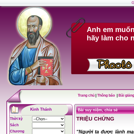
G
Anh em muốn 
hãy làm cho n
Trang chủ
|
Thông báo
|
Bài giảng
Kinh Thánh
Bài suy niệm, chia sẻ
TRIỆU CHỨNG
Thời kỳ
Sách
Chương
“Người ta được lành mạ