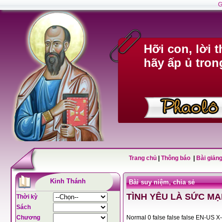
G
Hỡi con, lời 
hãy ấp ủ tron
Trang chủ
|
Thông báo
|
Bài giảng
Kinh Thánh
Bài suy niệm, chia sẻ
TÌNH YÊU LÀ SỨC M
Thời kỳ
Sách
Chương