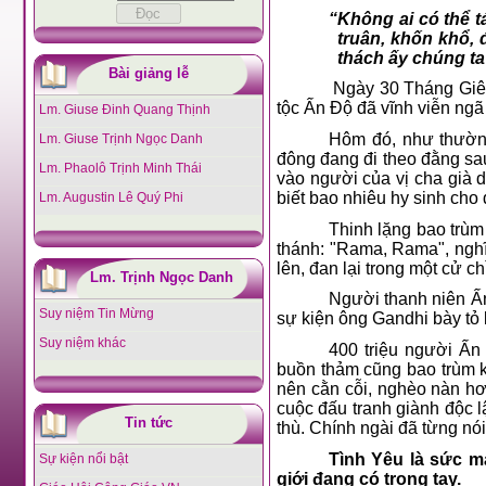
“Không ai có thể t
truân, khốn khổ,
thách ấy chúng ta
Bài giảng lễ
Ngày 30 Tháng Giê
tộc Ấn Ðộ đã vĩnh viễn ng
Lm. Giuse Đinh Quang Thịnh
Hôm đó, như thường
Lm. Giuse Trịnh Ngọc Danh
đông đang đi theo đằng sa
Lm. Phaolô Trịnh Minh Thái
vào người của vị cha già 
biết bao nhiêu hy sinh cho
Lm. Augustin Lê Quý Phi
Thinh lặng bao trùm
thánh: "Rama, Rama", nghĩa
lên, đan lại trong một cử c
Lm. Trịnh Ngọc Danh
Người thanh niên Ấn
Suy niệm Tin Mừng
sự kiện ông Gandhi bày tỏ
Suy niệm khác
400 triệu người Ấn
buồn thảm cũng bao trùm k
nên cằn cỗi, nghèo nàn hơ
cuộc đấu tranh giành độc 
Tin tức
thù. Chính ngài đã từng nói
Tình Yêu là sức m
Sự kiện nổi bật
giới đang có trong tay.