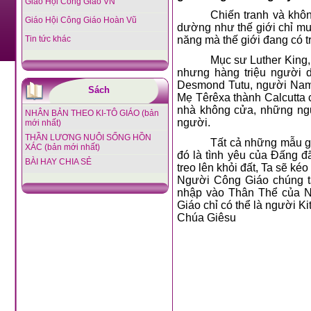
Giáo Hội Công Giáo VN
Chiến tranh và khôn
Giáo Hội Công Giáo Hoàn Vũ
dường như thế giới chỉ mu
Tin tức khác
năng mà thế giới đang có tr
Mục sư Luther King,
nhưng hàng triệu người 
Desmond Tutu, người Nam 
Sách
Mẹ Têrêxa thành Calcutta 
nhà không cửa, những ng
NHÂN BẢN THEO KI-TÔ GIÁO (bản
người.
mới nhất)
THẦN LƯƠNG NUÔI SỐNG HỒN
Tất cả những mẫu gư
XÁC (bản mới nhất)
đó là tình yêu của Ðấng đ
BÀI HAY CHIA SẺ
treo lên khỏi đất, Ta sẽ kéo
Người Công Giáo chúng t
nhập vào Thân Thể của N
Giáo chỉ có thể là người 
Chúa Giêsu