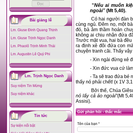
“
Nếu ai muốn kiệ
ngoài”
(Mt 5,40).
Có hai người đàn b
Bài giảng lễ
cùng ngủ. Đêm nọ, một bà 
đó, bà âm thầm hoán chuy
Lm. Giuse Đinh Quang Thịnh
không ai chịu nhận đứa đã
Lm. Giuse Trịnh Ngọc Danh
Trước mặt vua, hai bà đều
ra định xẻ đôi đứa con mà
Lm. Phaolô Trịnh Minh Thái
chuyện tranh cãi. Thấy vậy
Lm. Augustin Lê Quý Phi
- Xin ngài đừng xẻ đ
- Xin đức vua cứ làm
Lm. Trịnh Ngọc Danh
- Ta sẽ trao đứa bé
thấy nó phải chết! (x 1V 3,1
Suy niệm Tin Mừng
Bởi thế, Chúa Giêsu
Suy niệm khác
nó lấy cả áo ngoài
”(Mt 5,40
Assisi).
Gửi phản hồi - thắc mắc
Tin tức
Tên của bạn *
Sự kiện nổi bật