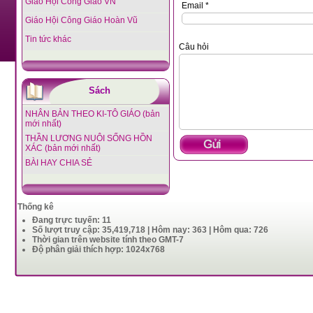
Giáo Hội Công Giáo VN
Email *
Giáo Hội Công Giáo Hoàn Vũ
Tin tức khác
Câu hỏi
Sách
NHÂN BẢN THEO KI-TÔ GIÁO (bản
mới nhất)
THẦN LƯƠNG NUÔI SỐNG HỒN
XÁC (bản mới nhất)
BÀI HAY CHIA SẺ
Thống kê
Đang trực tuyến: 11
Số lượt truy cập: 35,419,718 | Hôm nay: 363 | Hôm qua: 726
Thời gian trên website tính theo GMT-7
Độ phân giải thích hợp: 1024x768