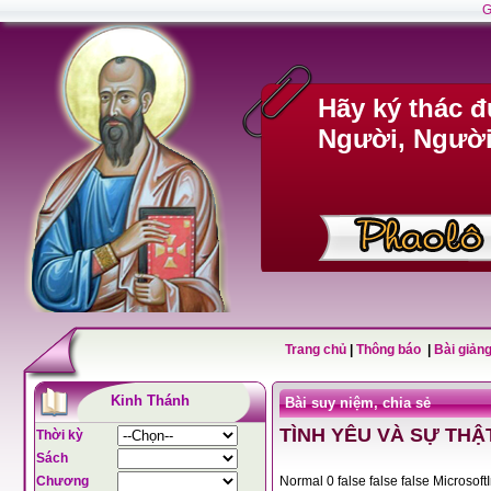
G
Hãy ký thác 
Người, Người 
Trang chủ
|
Thông báo
|
Bài giảng
Kinh Thánh
Bài suy niệm, chia sẻ
TÌNH YÊU VÀ SỰ THẬ
Thời kỳ
Sách
Chương
Normal 0 false fals