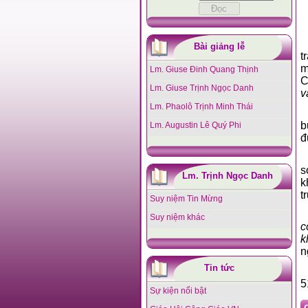
Bài giảng lễ
t
m
Lm. Giuse Đinh Quang Thịnh
C
Lm. Giuse Trịnh Ngọc Danh
v
Lm. Phaolô Trịnh Minh Thái
b
Lm. Augustin Lê Quý Phi
đ
s
Lm. Trịnh Ngọc Danh
k
t
Suy niệm Tin Mừng
Suy niệm khác
c
k
n
Tin tức
5
Sự kiện nổi bật