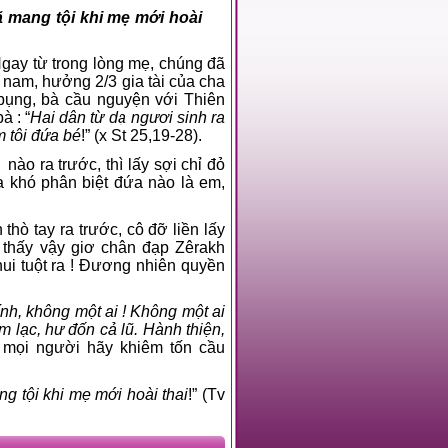
ã mang tội khi mẹ mới hoài
Ngay từ trong lòng mẹ, chúng đã
nam, hưởng 2/3 gia tài của cha
 bụng, bà cầu nguyện với Thiên
à : “
Hai dân từ dạ ngươi sinh ra
m tôi đứa bé
!” (x St 25,19-28).
nào ra trước, thì lấy sợi chỉ đỏ
a khó phân biệt đứa nào là em,
hò tay ra trước, cô đỡ liền lấy
 thấy vậy giơ chân đạp Zêrakh
hui tuột ra ! Đương nhiên quyền
nh, không một ai ! Không một ai
m lạc, hư đốn cả lũ. Hành thiện,
ậy mọi người hãy khiêm tốn cầu
g tội khi mẹ mới hoài thai
!” (Tv