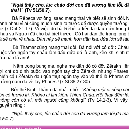
“
Ngài thấy cho, lúc chào đời con đã vương lầm lỗi, đ
thai
!” (Tv 51/50,7).
Bà Rêbeca vợ ông Isaac mang thai và biết sẽ sinh đôi. 
ranh nhau vì ai cũng muốn sinh ra trước để được quyền trưởng
ẹ (x Dnl 21,17). Vì việc đó bà Rêbêca kêu la đau đớn trong
húa và Người đã cho bà biết trước : Có hai dân tộc trong lòng b
à sẽ chia rẽ nhau. Dân này sẽ mạnh hơn dân kia, đứa lớn sẽ là
Bà Thamar cũng mang thai đôi. Bà nói với cô đỡ : Cháu
uộc vào ngón tay cháu làm dấu đứa đó là anh, kẻo khi sinh r
ứa nào là anh!
Nằm trong bụng mẹ, nghe mẹ dặn dò cô đỡ, Zêrakh liền t
ợi chỉ đỏ định buộc vào ngón tay cho Zêrakh, nhưng Phares
hiến cậu Zêrakh đau qúa thụt ngón tay vào và thế là Phares c
rưởng nam đã về tay Phares ! (x St 38,27-30).
Bởi thế Kinh Thánh đã nhắc nhở : “
Không một ai công chí
òn có lương tri. Không ai tìm kiếm Thiên Chúa. Hết thảy đềm lầ
hông còn có ai, một người cũng không
!” (Tv 14,1-3). Vì v
guyện rằng :
“
Ngài thấy cho, lúc chào đời con đã vương lầm lỗi,đã man
1/50,7).