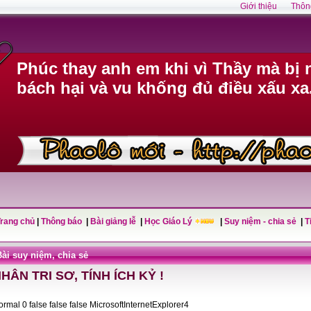
Giới thiệu
Thôn
Phúc thay anh em khi vì Thầy mà bị n
bách hại và vu khống đủ điều xấu xa
Trang chủ
|
Thông báo
|
Bài giảng lễ
|
Học Giáo Lý
|
Suy niệm - chia sẻ
|
T
Bài suy niệm, chia sẻ
HÂN TRI SƠ, TÍNH ÍCH KỶ !
Normal 0 false false false MicrosoftInternetExplorer4