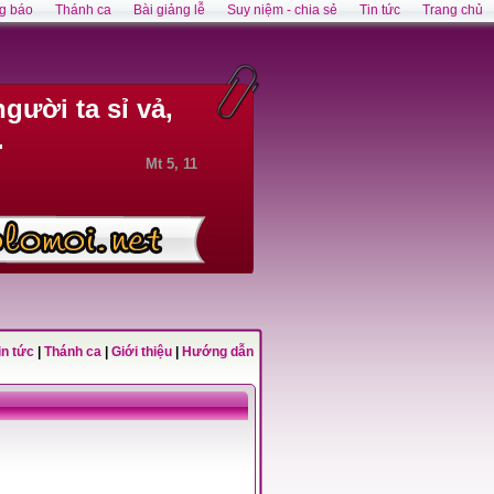
g báo
Thánh ca
Bài giảng lễ
Suy niệm - chia sẻ
Tin tức
Trang chủ
gười ta sỉ vả,
.
Mt 5, 11
in tức
|
Thánh ca
|
Giới thiệu
|
Hướng dẫn