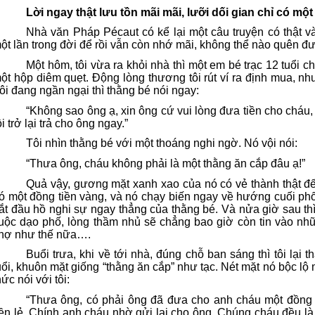
Lời ngay thật lưu tồn mãi mãi, lưỡi dối gian chỉ có một
Nhà văn Pháp Pécaut có kể lại một câu truyện có thật 
ột lần trong đời để rồi vẫn còn nhớ mãi, không thể nào quên đ
Một hôm, tôi vừa ra khỏi nhà thì một em bé trạc 12 tuổi 
ột hộp diêm quẹt. Động lòng thương tôi rút ví ra định mua, nhưn
ôi đang ngần ngại thì thằng bé nói ngay:
“Không sao ông ạ, xin ông cứ vui lòng đưa tiền cho cháu, 
ồi trở lại trả cho ông ngay.”
Tôi nhìn thằng bé với một thoáng nghi ngờ. Nó vội nói:
“Thưa ông, cháu không phải là một thằng ăn cắp đâu ạ!”
Quả vậy, gương mặt xanh xao của nó có vẻ thành thật đế
ó một đồng tiền vàng, và nó chạy biến ngay về hướng cuối phố. 5
ắt đầu hồ nghi sự ngay thẳng của thằng bé. Và nửa giờ sau thì t
uộc dạo phố, lòng thầm nhủ sẽ chẳng bao giờ còn tin vào nh
hợ như thế nữa….
Buổi trưa, khi về tới nhà, đúng chỗ ban sáng thì tôi lại 
uổi, khuôn mặt giống “thằng ăn cắp” như tạc. Nét mặt nó bộc lộ 
hức nói với tôi:
“Thưa ông, có phải ông đã đưa cho anh cháu một đồng 
iền lẻ. Chính anh cháu nhờ gửi lại cho ông. Chúng cháu đều là