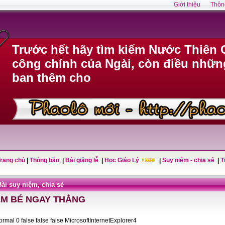
Giới thiệu
Thôn
Trước hết hãy tìm kiếm Nước Thiên 
công chính của Ngài, còn điều nhữn
ban thêm cho
Trang chủ
|
Thông báo
|
Bài giảng lễ
|
Học Giáo Lý
|
Suy niệm - chia sẻ
|
T
Bài suy niệm, chia sẻ
EM BÉ NGAY THẲNG
Normal 0 false false false MicrosoftInternetExplorer4