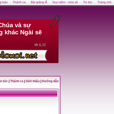
g báo
Thánh ca
Bài giảng lễ
Suy niệm - chia sẻ
Tin tức
Trang chủ
Chúa và sự
g khác Ngài sẽ
Mt 6,33
in tức
|
Thánh ca
|
Giới thiệu
|
Hướng dẫn