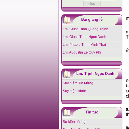
m
Bài giảng lễ
Lm. Giuse Đinh Quang Thịnh
m
T
Lm. Giuse Trịnh Ngọc Danh
Lm. Phaolô Trịnh Minh Thái
r
Lm. Augustin Lê Quý Phi
Lm. Trịnh Ngọc Danh
n
Suy niệm Tin Mừng
b
c
Suy niệm khác
c
t
Tin tức
t
Sự kiện nổi bật
t