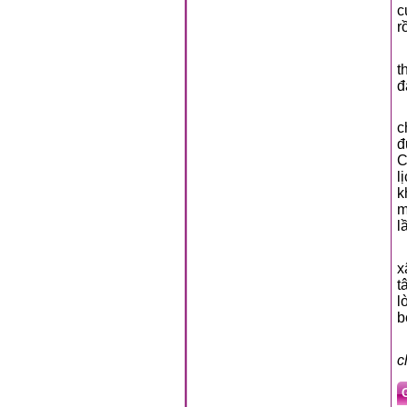
c
r
t
đ
c
đ
C
l
k
m
l
x
t
l
b
c