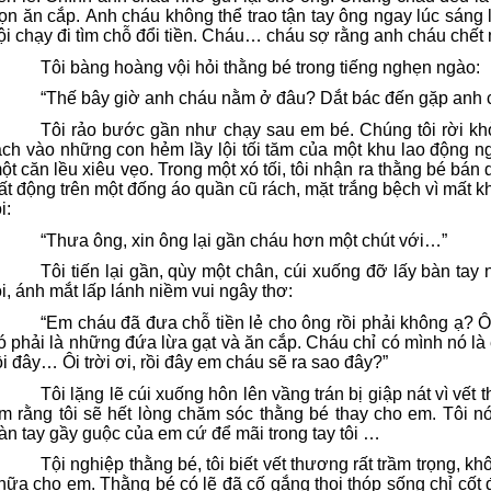
ọn ăn cắp. Anh cháu không thể trao tận tay ông ngay lúc sáng l
ội chạy đi tìm chỗ đổi tiền. Cháu… cháu sợ rằng anh cháu chết 
Tôi bàng hoàng vội hỏi thằng bé trong tiếng nghẹn ngào:
“Thế bây giờ anh cháu nằm ở đâu? Dắt bác đến gặp anh 
Tôi rảo bước gần như chạy sau em bé. Chúng tôi rời k
ách vào những con hẻm lầy lội tối tăm của một khu lao động n
ột căn lều xiêu vẹo. Trong một xó tối, tôi nhận ra thằng bé bá
ất động trên một đống áo quần cũ rách, mặt trắng bệch vì mất k
i:
“Thưa ông, xin ông lại gần cháu hơn một chút với…”
Tôi tiến lại gần, qùy một chân, cúi xuống đỡ lấy bàn tay
ôi, ánh mắt lấp lánh niềm vui ngây thơ:
“Em cháu đã đưa chỗ tiền lẻ cho ông rồi phải không ạ? 
ó phải là những đứa lừa gạt và ăn cắp. Cháu chỉ có mình nó là e
ồi đây… Ôi trời ơi, rồi đây em cháu sẽ ra sao đây?”
Tôi lặng lẽ cúi xuống hôn lên vầng trán bị giập nát vì vết
m rằng tôi sẽ hết lòng chăm sóc thằng bé thay cho em. Tôi n
àn tay gầy guộc của em cứ để mãi trong tay tôi …
Tội nghiệp thằng bé, tôi biết vết thương rất trầm trọng, k
hữa cho em. Thằng bé có lẽ đã cố gắng thoi thóp sống chỉ cốt để