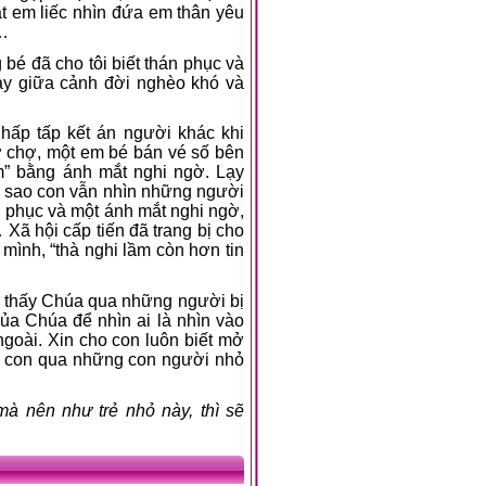
ắt em liếc nhìn đứa em thân yêu
 …
bé đã cho tôi biết thán phục và
ay giữa cảnh đời nghèo khó và
hấp tấp kết án người khác khi
ở chợ, một em bé bán vé số bên
m” bằng ánh mắt nghi ngờ. Lạy
g sao con vẫn nhìn những người
h phục và một ánh mắt nghi ngờ,
 Xã hội cấp tiến đã trang bị cho
mình, “thà nghi lầm còn hơn tin
ìn thấy Chúa qua những người bị
ủa Chúa để nhìn ai là nhìn vào
goài. Xin cho con luôn biết mở
i con qua những con người nhỏ
mà nên như trẻ nhỏ này, thì sẽ