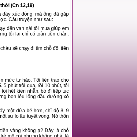
 thời (Cn 12,19)
và đầy xúc động, mà ông đã gặp
ược. Câu truyện như sau:
chạy đến van nài tôi mua giúp em
g tôi lại chỉ có toàn tiền chẵn.
cháu sẽ chạy đi tìm chỗ đổi tiền
n mức tự hào. Tôi liền trao cho
 phút trôi qua, rồi 10 phút, tôi
ôi hết kiên nhẫn, bỏ đi tiếp tục
ững bọn lêu lổng đầu đường xó
thấy một đứa bé hơn, chỉ độ 8, 9
một sự lo âu tuyệt vọng. Nó thổn
tiền vàng không ạ? Đây là chỗ
 trẻ mồ côi nhưng không phải là