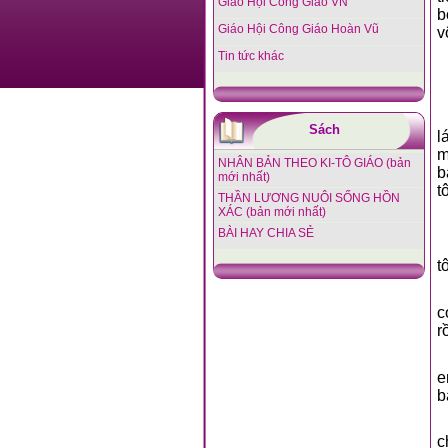
Giáo Hội Công Giáo VN
b
Giáo Hội Công Giáo Hoàn Vũ
v
Tin tức khác
Sách
l
m
NHÂN BẢN THEO KI-TÔ GIÁO (bản
b
mới nhất)
tô
THẦN LƯƠNG NUÔI SỐNG HỒN
XÁC (bản mới nhất)
BÀI HAY CHIA SẺ
t
c
r
e
b
c