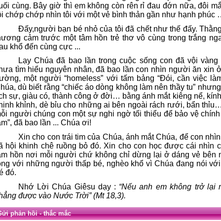
uối cùng. Bây giờ thì em không còn rên rỉ đau đớn nữa, đôi m
ồi chớp chớp nhìn tôi với một vẻ bình thản gần như hạnh phúc
Đấy,người bạn bé nhỏ của tôi đã chết như thế đấy. Thằng 
hương cảm trước một tâm hồn trẻ thơ vô cùng trong trắng ng
au khổ đến cùng cực ...
Lạy Chúa đã bao lần trong cuộc sống con đã vội vàng 
hưa tìm hiểu nguyên nhân, đã bao lần con nhìn người ăn xin 
ường, một người “homeless” với tấm bảng “Đói, cần việc là
húa, dù biết rằng “chiếc áo dòng không làm nên thầy tu” nhưn
ịch sự, giàu có, thành công ở đời… bằng ánh mắt kiêng nể, kín
hinh khỉnh, dè bỉu cho những ai bên ngoài rách rưới, bẩn thỉu…
ỗi người chúng con một sự nghi ngờ tối thiểu để bảo vệ chính 
ầm”, đã bao lần ... Chúa ơi!
Xin cho con trái tim của Chúa, ánh mắt Chúa, để con nh
ã hội khinh chê ruồng bỏ đó. Xin cho con học được cái nhìn c
âm hồn nơi mỗi người chứ không chỉ dừng lại ở dáng vẻ bên n
òng với những người thấp bé, nghèo khổ vì Chúa đang nói vớ
é đó.
Nhớ Lời Chúa Giêsu dạy :
“Nếu anh em không trở lại 
hẳng được vào Nước Trời” (Mt 18,3).
Gửi phản hồi - thắc mắc