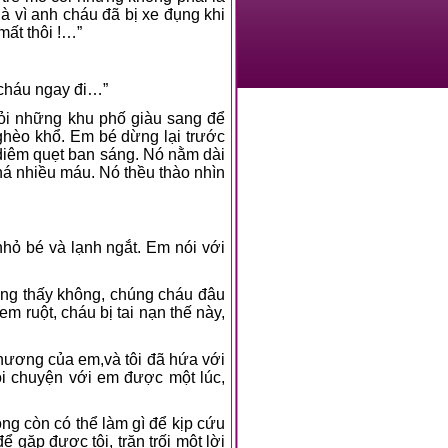
à vì anh cháu đã bị xe đụng khi
mất thôi !…”
cháu ngay đi…”
hỏi những khu phố giàu sang để
ghèo khổ. Em bé dừng lại trước
n diêm quẹt ban sáng. Nó nằm dài
há nhiều máu. Nó thều thào nhìn
 nhỏ bé và lạnh ngắt. Em nói với
Ông thấy không, chúng cháu đâu
m ruột, cháu bị tai nạn thế này,
 thương của em,và tôi đã hứa với
ói chuyện với em được một lúc,
hông còn có thể làm gì để kịp cứu
 gặp được tôi, trăn trối một lời