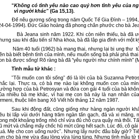
“
Không có tình yêu nào cao quý hơn tình yêu của n
vì người khác
” (Ga 15,13).
Để nêu gương sống trong năm Quốc Tế Gia Đình – 1994,
24-04-1994). Đức Giáo hoàng đã phong chân phước cho bà Jea
Bà Jeana sinh năm 1922. Khi còn niên thiếu, bà đã ướ
hưng sau khi đậu tiến sĩ Nha khoa, bà đã lập gia đình với một k
Năm 40 tuổi (1962) bà mang thai, nhưng lại bị ung thư
t
ên bà biết bệnh tình của mình, nếu muốn sống bà phải phá thai
on bà được sống! Rõ ràng bà đã “yêu người như chính mình” (M
Tình mẫu tử khác :
"Tôi muốn con tôi sống" đó là lời của bà Suzanna Petro
hắc lại. Thực ra, có bà mẹ nào lại không muốn con của m
rường hợp của bà Petrosyan và đứa con gái 4 tuổi của bà kh
ủa nhiều bà mẹ khác, vì hai mẹ con bà này là nạn nhân của
rmeni, thuộc liên bang Xô Viết hồi tháng 12 năm 1987.
Sau khi động đất, cũng giống như hàng ngàn người khá
ều bị lấp vùi dưới hàng trăm ngàn tấn gạch, đá và xi măng,
rong một khoảng trống nhỏ chỉ vừa đủ chỗ cựa quậy mà thôi. Tất
ũ mứt và chẳng mấy chốc hũ mứt cũng hết sạch. Lúc đó, cô gái 4
uá. Mẹ cho con uống nước". Nhưng lấy nước đâu bây giờ? Tiến
àm cho bà mẹ vừa đau lòng vừa lúng túng. Nhưng tình mẫu tử t