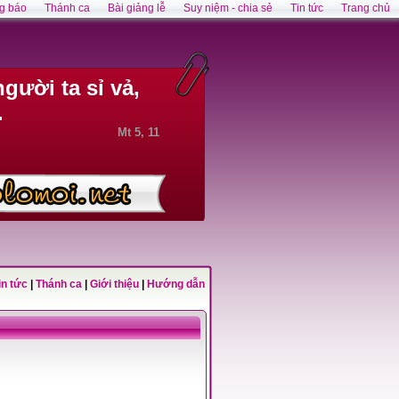
g báo
Thánh ca
Bài giảng lễ
Suy niệm - chia sẻ
Tin tức
Trang chủ
gười ta sỉ vả,
.
Mt 5, 11
in tức
|
Thánh ca
|
Giới thiệu
|
Hướng dẫn