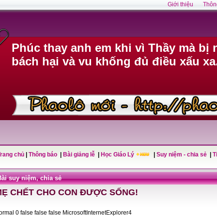
Giới thiệu
Thôn
Phúc thay anh em khi vì Thầy mà bị n
bách hại và vu khống đủ điều xấu xa
Trang chủ
|
Thông báo
|
Bài giảng lễ
|
Học Giáo Lý
|
Suy niệm - chia sẻ
|
T
Bài suy niệm, chia sẻ
MẸ CHẾT CHO CON ĐƯỢC SỐNG!
Normal 0 false false false MicrosoftInternetExplorer4