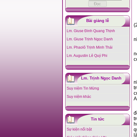
Bài giảng lễ
(
Lm. Giuse Đinh Quang Thịnh
n
Lm. Giuse Trịnh Ngọc Danh
Lm. Phaolô Trịnh Minh Thái
n
Lm. Augustin Lê Quý Phi
c
Lm. Trịnh Ngọc Danh
n
t
Suy niệm Tin Mừng
c
Suy niệm khác
A
đ
t
Tin tức
h
q
Sự kiện nổi bật
l