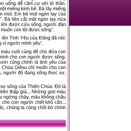
on uống để cầm cự với tử thần.
ột miếng kính bể. Bà lấy miếng
on mút. Em bé mút ngón tay của
". Bà liền cắt một ngón tay nữa
u khi được cứu sống, người đàn
tôi muốn con tôi được sống".
 lên Tình Yêu của Ðấng đã nói:
g vì người mình yêu".
t máu cuối cùng để cho đứa con
mình cho con người được sống.
ời cũng chính là tình yêu của
ng, Chúa Giêsu chỉ muốn cho con
u, người đó đang sống thực sự,
 sự sống của Thiên Chúa. Ðó là
trên thập giá... Những giọt máu
Máu ngừng chảy, máu không châu
 cho con người chết khô cằn...
c, chúng ta cũng chối bỏ chính