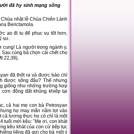
gười đã hy sinh mạng sống
 Chúa nhật lễ Chúa Chiên Lành
na Berictamola.
c ao đi tu để phục vụ tốt hơn,
ỹ sư.
ử cung! Là người trong ngành y,
. Sau cùng bà chọn cái chết cho
t 22,39).
syan đã thốt ra và được báo chí
ình được sống đâu? Thế nhưng
ông giống như những trường hợp
 cơn động đất khủng khiếp tại
c, cả hai mẹ con bà Petrosyan
 nhưng họ may mắn nằm lọt vào
 cả lương thực họ có chỉ là một
 tuổi mới kêu: "Mẹ ơi, con khát
g kêu khát của con cứ tiếp tục
hiêng liêng đã gợi cho bà một ý