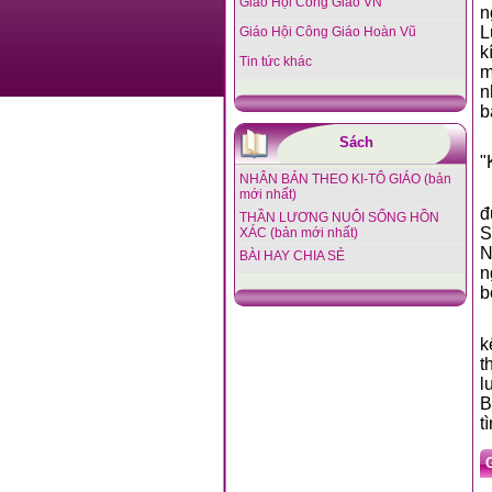
Giáo Hội Công Giáo VN
n
L
Giáo Hội Công Giáo Hoàn Vũ
k
Tin tức khác
m
n
b
Sách
"
NHÂN BẢN THEO KI-TÔ GIÁO (bản
mới nhất)
đ
THẦN LƯƠNG NUÔI SỐNG HỒN
S
XÁC (bản mới nhất)
N
BÀI HAY CHIA SẺ
n
b
k
t
l
B
t