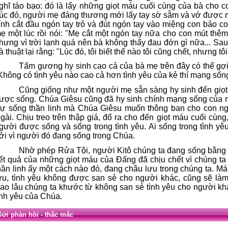
ghĩ táo bạo: đó là lấy những giọt máu cuối cùng của bà cho c
úc đó, người mẹ đáng thương mới lấy tay sờ sẫm và vớ được m
ính cắt đầu ngón tay trỏ và đút ngón tay vào miệng con bảo c
ẹ một lúc rồi nói: "Mẹ cắt một ngón tay nữa cho con mút thêm
hưng vì trời lạnh quá nên bà không thấy đau đớn gì nữa... Sa
à thuật lại rằng: "Lúc đó, tôi biết thế nào tôi cũng chết, nhưng 
Tấm gương hy sinh cao cả của bà mẹ trên đây có thể gợi
Không có tình yêu nào cao cả hơn tình yêu của kẻ thí mạng sốn
Cũng giống như một người mẹ sẵn sàng hy sinh đến giọ
ược sống. Chúa Giêsu cũng đã hy sinh chính mạng sống của 
ự sống thần linh mà Chúa Giêsu muốn thông ban cho con ngư
gài. Chịu treo trên thập giá, đổ ra cho đến giọt máu cuối cù
gười được sống và sống trong tình yêu. Ai sống trong tình yê
ởi vì người đó đang sống trong Chúa.
Nhờ phép Rửa Tội, người Kitô chúng ta đang sống bằng
ết quả của những giọt máu của Ðấng đã chịu chết vì chúng ta 
hần linh ấy một cách nào đó, đang châu lưu trong chúng ta. 
ưu, tình yêu không được san sẻ cho người khác, cũng sẽ làm
ao lâu chúng ta khước từ không san sẻ tình yêu cho người khá
ình yêu của Chúa.
Gửi phản hồi - thắc mắc