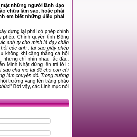
c mặt những người lãnh đạo
ào chữa làm sao, hoặc phải
nh em biết những điều phải
ây dựng lại phải có phép chính
 phép. Chính quyền tỉnh Đồng
ác anh tự cho mình là dạy chân
hỏi các anh : tại sao giấy phép
ầu không khí căng thẳng cả hội
i, nhưng chỉ nhìn nhau lắc đầu.
 Minh Nhật đứng lên trả lời :
i sao cha mẹ lại để cho con cái
ng làm chuyện đó. Trong trường
ả hội trường vang lên tràng pháo
 phúc
!” Bởi vậy, các Linh mục nói