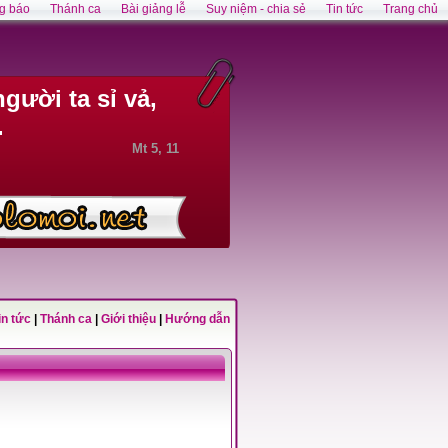
g báo
Thánh ca
Bài giảng lễ
Suy niệm - chia sẻ
Tin tức
Trang chủ
gười ta sỉ vả,
.
Mt 5, 11
in tức
|
Thánh ca
|
Giới thiệu
|
Hướng dẫn