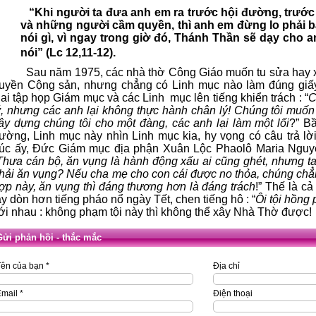
“Khi người ta đưa anh em ra trước hội đường, trướ
và những người cầm quyền, thì anh em đừng lo phải b
nói gì,
vì ngay trong giờ đó, Thánh Thần sẽ dạy cho a
nói” (Lc 12,11-12).
Sau năm 1975, các nhà thờ Công Giáo muốn tu sửa hay x
uyền Cộng sản, nhưng chẳng có Linh mục nào làm đúng giấy
ai tập họp Giám mục và các Linh
mục lên tiếng khiển trách : “
C
ý, nhưng các anh lại không thực hành chân lý! Chúng tôi muốn 
ây dựng chúng tôi cho một đàng, các anh lại làm một lối
?” B
rường, Linh mục này nhìn Linh mục kia, hy vọng có câu trả lờ
úc ấy, Đức Giám mục địa phận Xuân Lộc Phaolô Maria Nguyễn
Thưa cán bộ, ăn vụng là hành động xấu ai cũng ghét, nhưng tạ
hải ăn vụng? Nếu cha mẹ cho con cái được no thỏa, chúng chẳ
ợp này, ăn vụng thì đáng thương hơn là đáng trách
!” Thế là c
ay dòn hơn tiếng pháo nổ ngày Tết, chen tiếng hô : “
Ôi tội hồng
ới nhau : không phạm tội này thì không thể xây Nhà Thờ được!
Gửi phản hồi - thắc mắc
ên của bạn *
Địa chỉ
mail *
Điện thoại