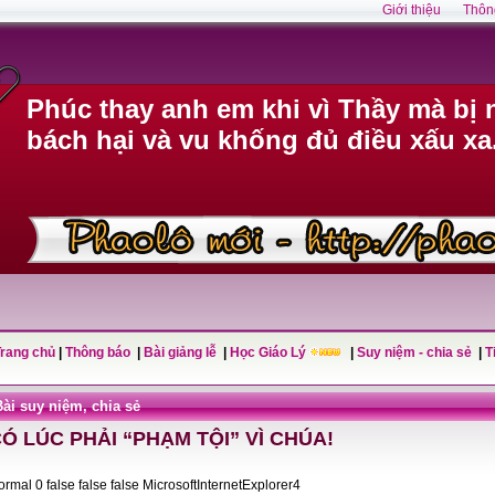
Giới thiệu
Thôn
Phúc thay anh em khi vì Thầy mà bị n
bách hại và vu khống đủ điều xấu xa
Trang chủ
|
Thông báo
|
Bài giảng lễ
|
Học Giáo Lý
|
Suy niệm - chia sẻ
|
T
Bài suy niệm, chia sẻ
Ó LÚC PHẢI “PHẠM TỘI” VÌ CHÚA!
Normal 0 false false false MicrosoftInternetExplorer4