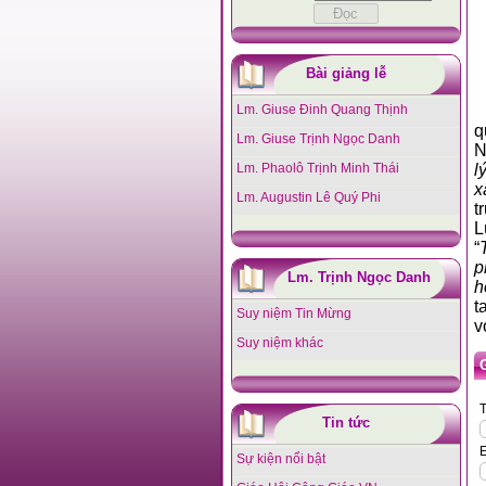
Bài giảng lễ
Lm. Giuse Đinh Quang Thịnh
q
Lm. Giuse Trịnh Ngọc Danh
N
Lm. Phaolô Trịnh Minh Thái
l
x
Lm. Augustin Lê Quý Phi
t
L
“
p
Lm. Trịnh Ngọc Danh
h
t
Suy niệm Tin Mừng
v
Suy niệm khác
T
Tin tức
E
Sự kiện nổi bật