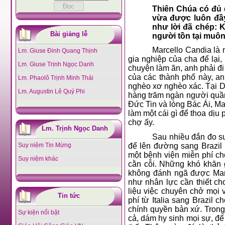
Thiên Chúa có đủ 
vừa được luôn đầy
như lời đã chép: 
Bài giảng lễ
người tồn tại muôn 
Marcello Candia là 
Lm. Giuse Đinh Quang Thịnh
gia nghiệp của cha để lại
Lm. Giuse Trịnh Ngọc Danh
chuyện làm ăn, anh phải đi
của các thành phố này, a
Lm. Phaolô Trịnh Minh Thái
nghèo xơ nghèo xác. Tại Dak
Lm. Augustin Lê Quý Phi
hàng trăm ngàn người quần
Đức Tin và lòng Bác Ái, Ma
làm một cái gì để thoa dịu
chợ ấy.
Lm. Trịnh Ngọc Danh
Sau nhiều đắn đo su
để lên đường sang Brazil 
Suy niệm Tin Mừng
một bệnh viện miễn phí ch
Suy niệm khác
cằn cỗi. Những khó khăn 
không đánh ngã được Marce
như nhân lực cần thiết cho
liệu việc chuyên chở mọi 
Tin tức
phí từ Italia sang Brazil
chính quyền bản xứ. Trong 
Sự kiện nổi bật
cả, dám hy sinh mọi sự, đ