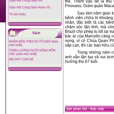
Giáo Hội Công Giáo VN
thế. Thêm vào đó là thủ
Pirovano, Giám quản Macapà
Giáo Hội Công Giáo Hoàn Vũ
Sau tám năm gian k
Tin tức khác
bệnh viện chữa trị khoản
nhân, đặc biệt là các bệ
chăm sóc tận tình, mà còn
Brazil cho phép tu bổ lại t
Sách
bác ái của Marcello càng n
nong, vì có Chúa Quan Phò
NHÂN BẢN THEO KI-TÔ GIÁO (bản
sắp cạn, thì các bạn hữu củ
mới nhất)
THẦN LƯƠNG NUÔI SỐNG HỒN
Trong những năm cu
XÁC (bản mới nhất)
anh vẫn tận tụy và vui tư
BÀI HAY CHIA SẺ
hưởng thọ 67 tuổi.
Gửi phản hồi - thắc mắc