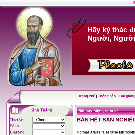
G
Hãy ký thác 
Người, Người 
Trang chủ
|
Thông báo
|
Bài giảng
Kinh Thánh
Bài suy niệm, chia sẻ
BÁN HẾT SẢN NGHIỆ
Thời kỳ
Sách
Chương
Normal 0 false fals