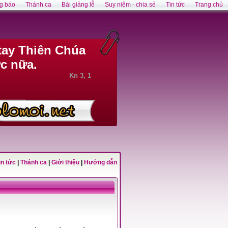
g báo
Thánh ca
Bài giảng lễ
Suy niệm - chia sẻ
Tin tức
Trang chủ
tay Thiên Chúa
c nữa.
Kn 3, 1
in tức
|
Thánh ca
|
Giới thiệu
|
Hướng dẫn