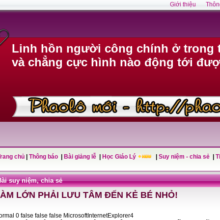
Giới thiệu
Thôn
Linh hồn người công chính ở trong 
và chẳng cực hình nào động tới đượ
Trang chủ
|
Thông báo
|
Bài giảng lễ
|
Học Giáo Lý
|
Suy niệm - chia sẻ
|
T
Bài suy niệm, chia sẻ
ÀM LỚN PHẢI LƯU TÂM ĐẾN KẺ BÉ NHỎ!
Normal 0 false false false MicrosoftInternetExplorer4