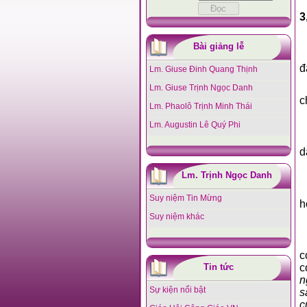
3
Bài giảng lễ
đ
Lm. Giuse Đinh Quang Thịnh
Lm. Giuse Trịnh Ngọc Danh
c
Lm. Phaolô Trịnh Minh Thái
Lm. Augustin Lê Quý Phi
d
Lm. Trịnh Ngọc Danh
Suy niệm Tin Mừng
h
Suy niệm khác
c
c
Tin tức
n
Sự kiện nổi bật
s
c