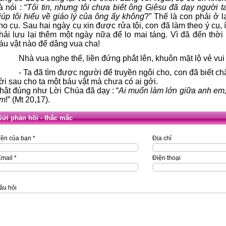
à nói : “
Tôi tin, nhưng tôi chưa biết ông Giêsu đã dạy người t
iúp tôi hiểu về giáo lý của ông ấy không
?” Thế là con phải ở 
ho cụ. Sau hai ngày cụ xin được rửa tội, con đã làm theo ý cụ, í
hải lưu lại thêm một ngày nữa để lo mai táng. Vì đã đến thời
áu vật nào để dâng vua cha!
Nhà vua nghe thế, liền đứng phắt lên, khuôn mặt lộ vẻ vui
- Ta đã tìm được người để truyền ngôi cho, con đã biết c
ời sau cho ta một báu vật mà chưa có ai gởi.
hật đúng như Lời Chúa đã dạy : “
Ai muốn làm lớn giữa anh em,
m
!” (Mt 20,17).
Gửi phản hồi - thắc mắc
ên của bạn *
Địa chỉ
mail *
Điện thoại
âu hỏi