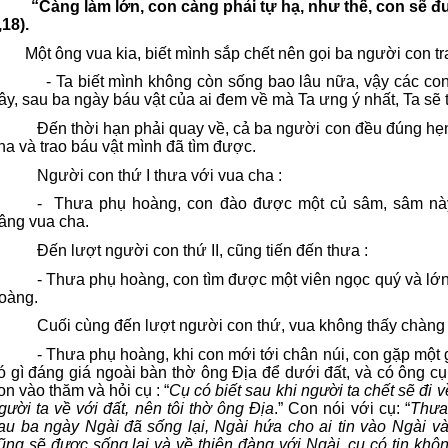
“Càng làm lớn, con càng phải tự hạ, như thế, con sẽ
,18).
Một ông vua kia, biết mình sắp chết nên gọi ba người con tr
- Ta biết mình không còn sống bao lâu nữa, vậy các con
ây, sau ba ngày báu vật của ai đem về mà Ta ưng ý nhất, Ta sẽ 
Đến thời hạn phải quay về, cả ba người con đều đúng hẹn
ha và trao báu vật mình đã tìm được.
Người con thứ I thưa với vua cha :
-
Thưa phụ hoàng, con đào được một củ sâm, sâm nà
âng vua cha.
Đến lượt người con thứ II, cũng tiến đến thưa :
- Thưa phụ hoàng, con tìm được một viên ngọc quý và lớn 
oàng.
Cuối cùng đến lượt người con thứ, vua không thấy chàng 
- Thưa phụ hoàng, khi con mới tới chân núi, con gặp một 
ó gì đáng giá ngoài bàn thờ ông Địa để dưới đất, và có ông c
on vào thăm và hỏi cụ : “
Cụ có biết sau khi người ta chết sẽ đi 
gười ta về với đất, nên tôi thờ ông Địa
.” Con nói với cụ: “
Thưa 
au ba ngày Ngài đã
sống lại, Ngài hứa cho ai tin vào Ngài v
ũng sẽ được sống lại và về thiên đàng với Ngài, cụ có tin khô