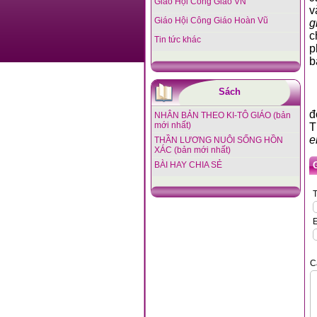
Giáo Hội Công Giáo VN
v
Giáo Hội Công Giáo Hoàn Vũ
g
c
Tin tức khác
p
b
Sách
đ
NHÂN BẢN THEO KI-TÔ GIÁO (bản
mới nhất)
T
e
THẦN LƯƠNG NUÔI SỐNG HỒN
XÁC (bản mới nhất)
BÀI HAY CHIA SẺ
T
E
C