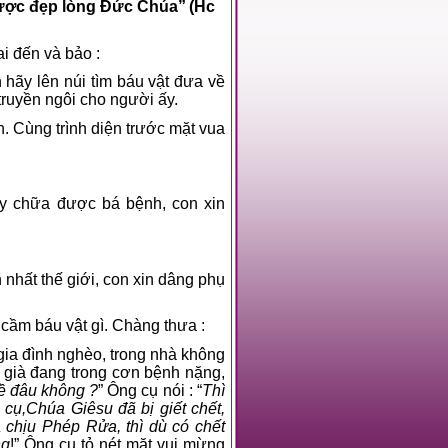
 được đẹp lòng Đức Chúa”
(Hc
ai đến và bảo :
 hãy lên núi tìm báu vật đưa về
truyền ngôi cho người ấy.
. Cùng trình diện trước mặt vua
y chữa được bá bệnh, con xin
nhất thế giới, con xin dâng phụ
cầm báu vật gì. Chàng thưa :
gia đình nghèo, trong nhà không
ụ già đang trong cơn bệnh nặng,
về đâu không ?
” Ông cụ nói : “
Thì
cụ,Chúa Giêsu đã bị giết chết,
à chịu Phép Rửa, thì dù có chết
ng
!” Ông cụ tỏ nét mặt vui mừng