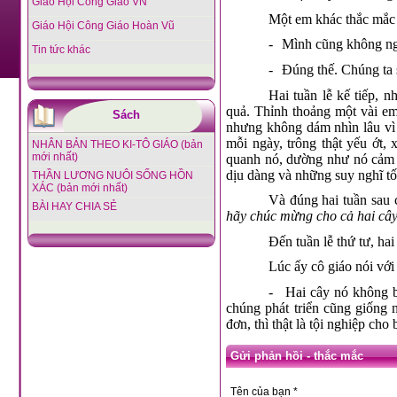
Giáo Hội Công Giáo VN
Một em khác thắc mắc 
Giáo Hội Công Giáo Hoàn Vũ
-
Mình cũng không ngh
Tin tức khác
-
Đúng thế. Chúng ta 
Hai tuần lễ kế tiếp, 
quả. Thỉnh thoảng một vài em
Sách
nhưng không dám nhìn lâu vì
mỗi ngày, trông thật yếu ớt,
NHÂN BẢN THEO KI-TÔ GIÁO (bản
mới nhất)
quanh nó, dường như nó cảm n
dịu dàng và những suy nghĩ t
THẦN LƯƠNG NUÔI SỐNG HỒN
XÁC (bản mới nhất)
Và đúng hai tuần sau 
BÀI HAY CHIA SẺ
hãy chúc mừng cho cả hai cây
Đến tuần lễ thứ tư, ha
Lúc ấy cô giáo nói với
-
Hai cây nó không b
chúng phát triển cũng giống
đơn, thì thật là tội nghiệp ch
Gửi phản hồi - thắc mắc
Tên của bạn *