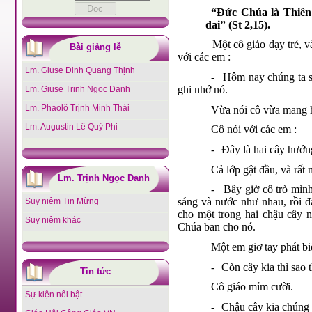
“Đức Chúa là Thiên
đai” (St 2,15).
Một cô giáo dạy trẻ, v
Bài giảng lễ
với các em :
Lm. Giuse Đinh Quang Thịnh
-
Hôm nay chúng ta sẽ
ghi nhớ nó.
Lm. Giuse Trịnh Ngọc Danh
Lm. Phaolô Trịnh Minh Thái
Vừa nói cô vừa mang h
Lm. Augustin Lê Quý Phi
Cô nói với các em :
-
Đây là hai cây hướn
Cả lớp gật đầu, và rất 
Lm. Trịnh Ngọc Danh
-
Bây giờ cô trò mình
sáng và nước như nhau, rồi đ
Suy niệm Tin Mừng
cho một trong hai chậu cây n
Suy niệm khác
Chúa ban cho nó.
Một em giơ tay phát bi
-
Còn cây kia thì sao 
Tin tức
Cô giáo mỉm cười.
Sự kiện nổi bật
-
Chậu cây kia chúng 