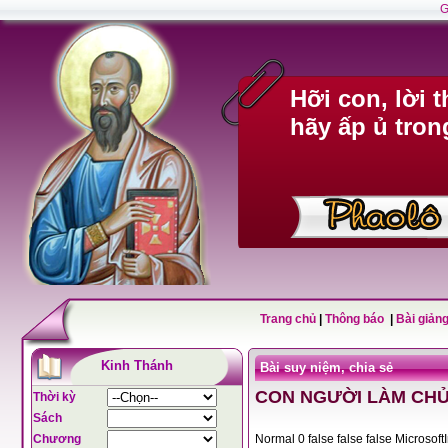
G
Hỡi con, lời 
hãy ấp ủ tron
Trang chủ
|
Thông báo
|
Bài giảng
Kinh Thánh
Bài suy niệm, chia sẻ
CON NGƯỜI LÀM CHỦ
Thời kỳ
Sách
Chương
Normal 0 false fals