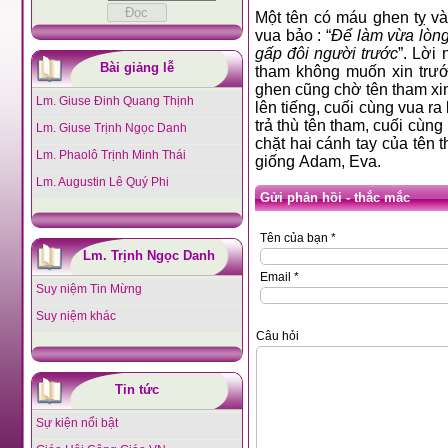
Một tên có máu ghen tỵ và
vua bảo : “
Để làm vừa lòng
gấp đôi người trước
”. Lời
Bài giảng lễ
tham không muốn xin trướ
ghen cũng chờ tên tham xin
Lm. Giuse Đinh Quang Thịnh
lên tiếng, cuối cùng vua ra
trả thù tên tham, cuối cùng 
Lm. Giuse Trịnh Ngọc Danh
chặt hai cánh tay của tên
Lm. Phaolô Trịnh Minh Thái
giống Adam, Eva.
Lm. Augustin Lê Quý Phi
Gửi phản hồi - thắc mắc
Tên của bạn *
Lm. Trịnh Ngọc Danh
Email *
Suy niệm Tin Mừng
Suy niệm khác
Câu hỏi
Tin tức
Sự kiện nổi bật