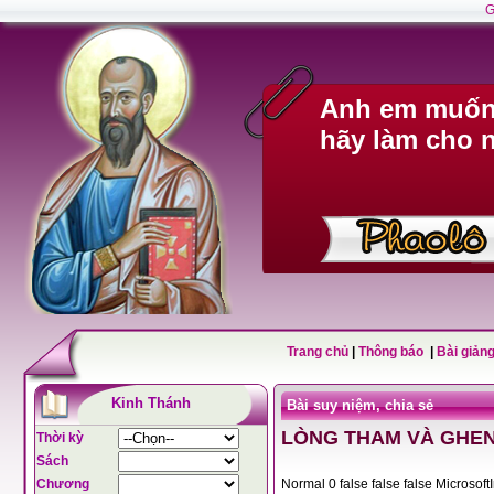
G
Anh em muốn 
hãy làm cho n
Trang chủ
|
Thông báo
|
Bài giảng
Kinh Thánh
Bài suy niệm, chia sẻ
LÒNG THAM VÀ GHEN
Thời kỳ
Sách
Chương
Normal 0 false fals