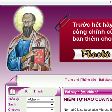
G
Trước hết hã
công chính c
ban thêm cho
Trang chủ
|
Thông báo
|
Bài giảng
Kinh Thánh
Bài suy niệm, chia sẻ
NIỀM TỰ HÀO CỦA N
Thời kỳ
Sách
Chương
Normal 0 false fals