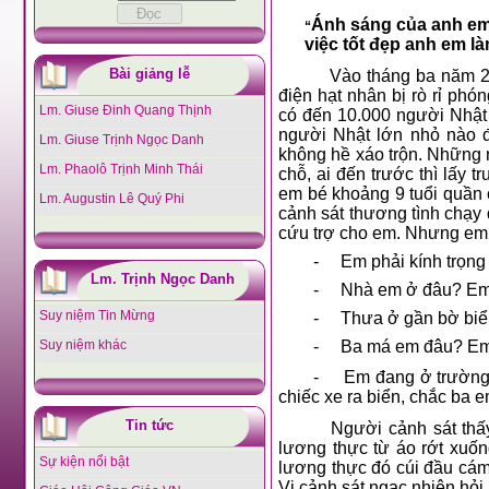
Ánh sáng của anh em 
“
việc tốt đẹp anh em là
Bài giảng lễ
Vào tháng ba năm 2
điện hạt nhân bị rò rỉ ph
Lm. Giuse Đinh Quang Thịnh
có đến 10.000 người Nhật
người Nhật lớn nhỏ nào đ
Lm. Giuse Trịnh Ngọc Danh
không hề xáo trộn. Những n
Lm. Phaolô Trịnh Minh Thái
chỗ, ai đến trước thì lấy t
em bé khoảng 9 tuổi quần 
Lm. Augustin Lê Quý Phi
cảnh sát thương tình chạy
cứu trợ cho em. Nhưng em k
-
Em phải kính trọng
Lm. Trịnh Ngọc Danh
-
Nhà em ở đâu? Em
Suy niệm Tin Mừng
-
Thưa ở gần bờ biển
-
Ba má em đâu? Em t
Suy niệm khác
-
Em đang ở trường 
chiếc xe ra biển, chắc ba e
Tin tức
Người cảnh sát thấy
lương thực từ áo rớt xuố
Sự kiện nổi bật
lương thực đó cúi đầu cám
Vị cảnh sát ngạc nhiên hỏi 