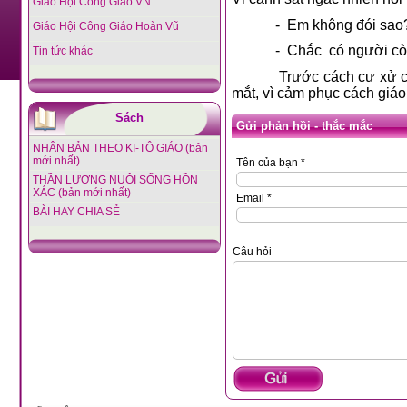
Giáo Hội Công Giáo VN
-
Em không đói sao? 
Giáo Hội Công Giáo Hoàn Vũ
-
Chắc
có người cò
Tin tức khác
Trước cách cư xử c
mắt, vì cảm phục cách giá
Sách
Gửi phản hồi - thắc mắc
NHÂN BẢN THEO KI-TÔ GIÁO (bản
mới nhất)
Tên của bạn *
THẦN LƯƠNG NUÔI SỐNG HỒN
XÁC (bản mới nhất)
Email *
BÀI HAY CHIA SẺ
Câu hỏi