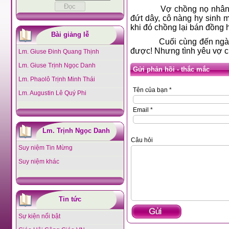
Vợ chồng nọ nhân dịp k
đứt dây, cô nàng hy sinh m
khi đó chồng lại bán đồng 
Bài giảng lễ
Cuối cùng đến ngà
được! Nhưng tình yêu vợ ch
Lm. Giuse Đinh Quang Thịnh
Lm. Giuse Trịnh Ngọc Danh
Gửi phản hồi - thắc mắc
Lm. Phaolô Trịnh Minh Thái
Tên của bạn *
Lm. Augustin Lê Quý Phi
Email *
Lm. Trịnh Ngọc Danh
Câu hỏi
Suy niệm Tin Mừng
Suy niệm khác
Tin tức
Sự kiện nổi bật