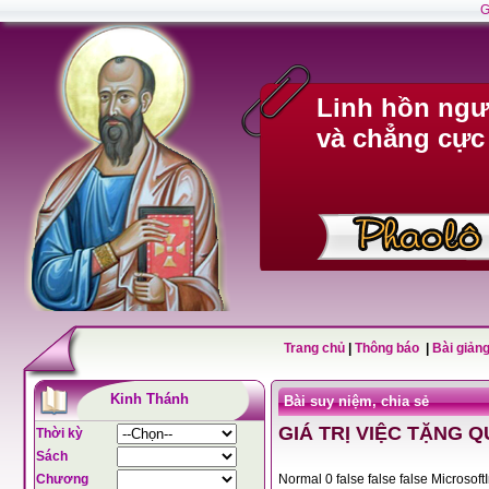
G
Linh hồn ngư
và chẳng cực
Trang chủ
|
Thông báo
|
Bài giảng
Kinh Thánh
Bài suy niệm, chia sẻ
GIÁ TRỊ VIỆC TẶNG 
Thời kỳ
Sách
Chương
Normal 0 false fals