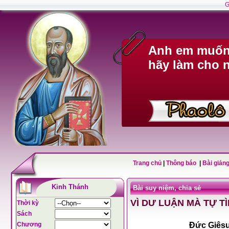
G
Anh em muốn 
hãy làm cho n
Trang chủ
|
Thông báo
|
Bài giảng
Kinh Thánh
Bài suy niệm, chia sẻ
VÌ DƯ LUẬN MÀ TỰ TÌ
Thời kỳ
Sách
Chương
Đức Giêsu