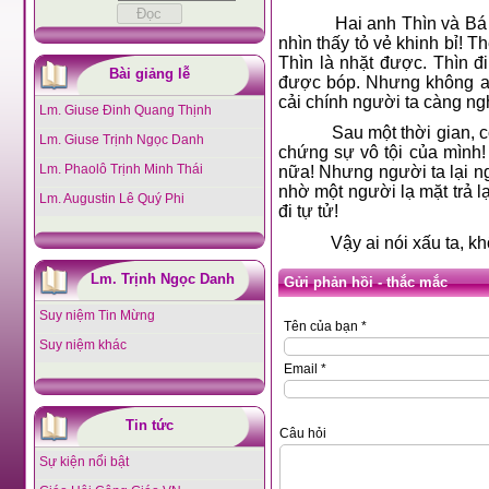
Hai anh Thìn và Bá
nhìn thấy tỏ vẻ khinh bỉ! T
Thìn là nhặt được. Thìn đ
Bài giảng lễ
được bóp. Nhưng không ai 
cải chính người ta càng ng
Lm. Giuse Đinh Quang Thịnh
Sau một thời gian, c
Lm. Giuse Trịnh Ngọc Danh
chứng sự vô tội của mình!
Lm. Phaolô Trịnh Minh Thái
nữa! Nhưng người ta lại n
nhờ một người lạ mặt trả l
Lm. Augustin Lê Quý Phi
đi tự tử!
Vậy ai nói xấu ta, k
Lm. Trịnh Ngọc Danh
Gửi phản hồi - thắc mắc
Suy niệm Tin Mừng
Tên của bạn *
Suy niệm khác
Email *
Tin tức
Câu hỏi
Sự kiện nổi bật