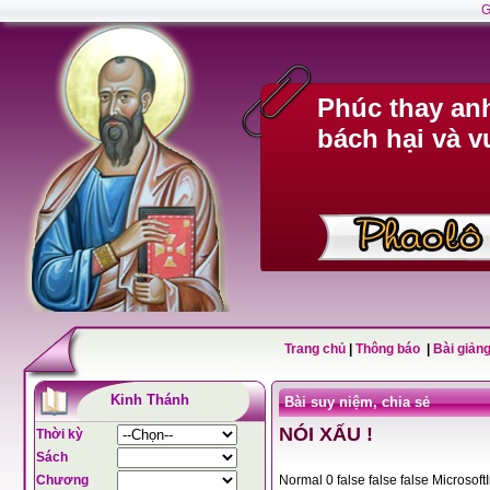
G
Phúc thay anh
bách hại và v
Trang chủ
|
Thông báo
|
Bài giảng
Kinh Thánh
Bài suy niệm, chia sẻ
NÓI XẤU !
Thời kỳ
Sách
Chương
Normal 0 false fals