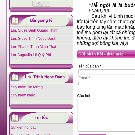
“Hễ ngồi lê là buô
50/49,20).
Sau khi vị Linh mục 
Bài giảng lễ
trở lại trên tay cầm chiếc 
bay lung tung tản mác khắp
Lm. Giuse Đinh Quang Thịnh
thể thu gom lại tất cả nhữ
không, điều ấy không thể 
Lm. Giuse Trịnh Ngọc Danh
những sợi bông kia vậy!
Lm. Phaolô Trịnh Minh Thái
Gửi phản hồi - thắc mắc
Lm. Augustin Lê Quý Phi
Tên của bạn *
Lm. Trịnh Ngọc Danh
Email *
Suy niệm Tin Mừng
Suy niệm khác
Câu hỏi
Tin tức
Sự kiện nổi bật