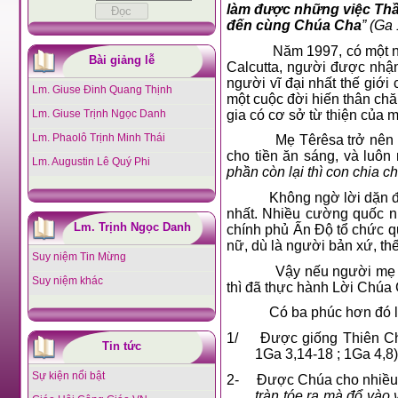
làm được những việc Thầy
đến cùng Chúa Cha
” (Ga 
Năm 1997, có một n
Bài giảng lễ
Calcutta, người được nhậ
người vĩ đại nhất thế giới
Lm. Giuse Đinh Quang Thịnh
một cuộc đời hiến thân chă
gia có cơ sở từ thiện của m
Lm. Giuse Trịnh Ngọc Danh
Lm. Phaolô Trịnh Minh Thái
Mẹ Têrêsa trở nên 
cho tiền ăn sáng, và luôn
Lm. Augustin Lê Quý Phi
phần còn lại thì con chia 
Không ngờ lời dặn đ
nhất. Nhiều cường quốc 
Lm. Trịnh Ngọc Danh
chính phủ Ấn Độ tổ chức q
nữ, dù là người bản xứ, th
Suy niệm Tin Mừng
Vậy nếu người mẹ 
Suy niệm khác
thì đã thực hành Lời Chúa 
Có ba phúc hơn đó l
1/
Được giống Thiên Chú
Tin tức
1Ga 3,14-18 ; 1Ga 4,8)
Sự kiện nổi bật
2-
Được Chúa cho nhiều h
tràn tóe ra mà đổ vào 