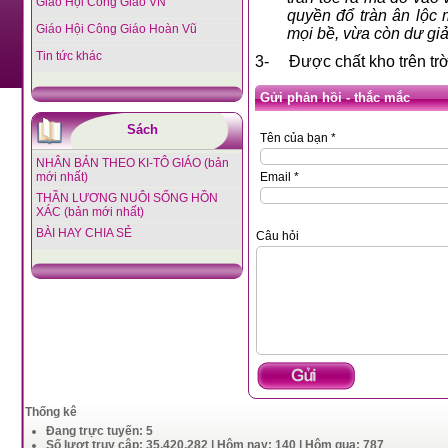
Giáo Hội Công Giáo VN
quyền đổ tràn ân lộc
Giáo Hội Công Giáo Hoàn Vũ
mọi bề, vừa còn dư gi
Tin tức khác
3-
Được chất kho trên trờ
Gửi phản hồi - thắc mắc
Sách
Tên của bạn *
NHÂN BẢN THEO KI-TÔ GIÁO (bản
mới nhất)
Email *
THẦN LƯƠNG NUÔI SỐNG HỒN
XÁC (bản mới nhất)
BÀI HAY CHIA SẺ
Câu hỏi
Thống kê
Đang trực tuyến: 5
Số lượt truy cập: 35,420,282 | Hôm nay: 140 | Hôm qua: 787