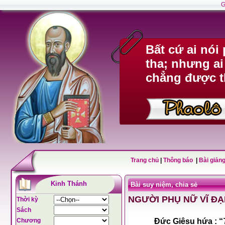
G
Bất cứ ai nó
tha; nhưng ai
chẳng được t
Trang chủ
|
Thông báo
|
Bài giảng
Kinh Thánh
Bài suy niệm, chia sẻ
NGƯỜI PHỤ NỮ VĨ ĐẠI
Thời kỳ
Sách
Chương
Đức Giêsu hứa : “