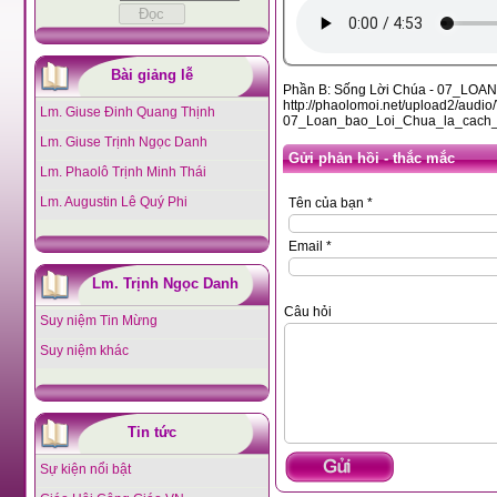
Bài giảng lễ
Phần B: Sống Lời Chúa - 07_LO
http://phaolomoi.net/upload2/a
Lm. Giuse Đinh Quang Thịnh
07_Loan_bao_Loi_Chua_la_cach
Lm. Giuse Trịnh Ngọc Danh
Gửi phản hồi - thắc mắc
Lm. Phaolô Trịnh Minh Thái
Lm. Augustin Lê Quý Phi
Tên của bạn *
Email *
Lm. Trịnh Ngọc Danh
Câu hỏi
Suy niệm Tin Mừng
Suy niệm khác
Tin tức
Sự kiện nổi bật