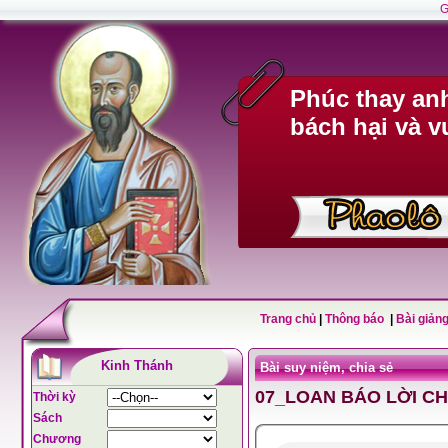
G
Phúc thay anh
bách hại và v
Trang chủ
|
Thông báo
|
Bài giảng
Kinh Thánh
Bài suy niệm, chia sẻ
07_LOAN BÁO LỜI C
Thời kỳ
Sách
Chương