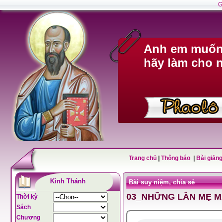
G
Anh em muốn 
hãy làm cho n
Trang chủ
|
Thông báo
|
Bài giảng
Kinh Thánh
Bài suy niệm, chia sẻ
03_NHỮNG LẦN MẸ M
Thời kỳ
Sách
Chương