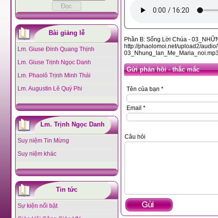
Bài giảng lễ
Phần B: Sống Lời Chúa - 03_NH
http://phaolomoi.net/upload2/a
Lm. Giuse Đinh Quang Thịnh
03_Nhung_lan_Me_Maria_noi.mp
Lm. Giuse Trịnh Ngọc Danh
Gửi phản hồi - thắc mắc
Lm. Phaolô Trịnh Minh Thái
Lm. Augustin Lê Quý Phi
Tên của bạn *
Email *
Lm. Trịnh Ngọc Danh
Câu hỏi
Suy niệm Tin Mừng
Suy niệm khác
Tin tức
Sự kiện nổi bật