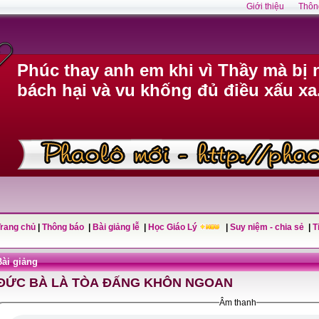
Giới thiệu
Thôn
Phúc thay anh em khi vì Thầy mà bị n
bách hại và vu khống đủ điều xấu xa
Trang chủ
|
Thông báo
|
Bài giảng lễ
|
Học Giáo Lý
|
Suy niệm - chia sẻ
|
T
Bài giảng
ĐỨC BÀ LÀ TÒA ĐẤNG KHÔN NGOAN
Âm thanh