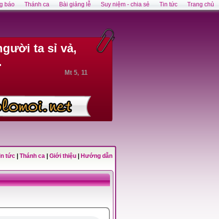
g báo
Thánh ca
Bài giảng lễ
Suy niệm - chia sẻ
Tin tức
Trang chủ
gười ta sỉ vả,
.
Mt 5, 11
in tức
|
Thánh ca
|
Giới thiệu
|
Hướng dẫn